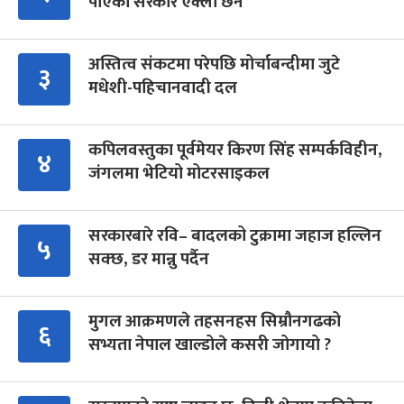
पाएको सरकार एक्लो छैन
अस्तित्व संकटमा परेपछि मोर्चाबन्दीमा जुटे
३
मधेशी-पहिचानवादी दल
कपिलवस्तुका पूर्वमेयर किरण सिंह सम्पर्कविहीन,
४
जंगलमा भेटियो मोटरसाइकल
सरकारबारे रवि– बादलको टुक्रामा जहाज हल्लिन
५
सक्छ, डर मान्नु पर्दैन
मुगल आक्रमणले तहसनहस सिम्रौनगढको
६
सभ्यता नेपाल खाल्डोले कसरी जोगायो ?