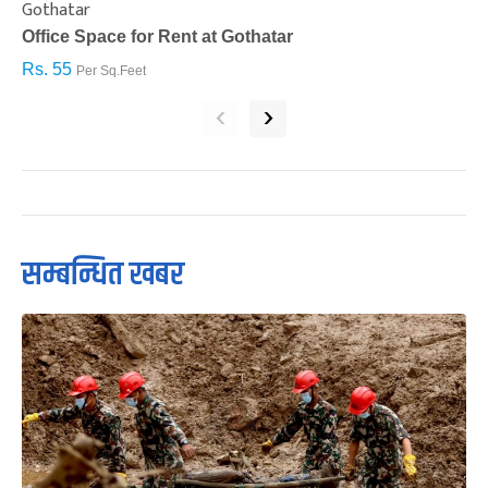
Gothatar
S
Office Space for Rent at Gothatar
H
Rs. 55
R
Per Sq.Feet
‹
›
सम्बन्धित खबर