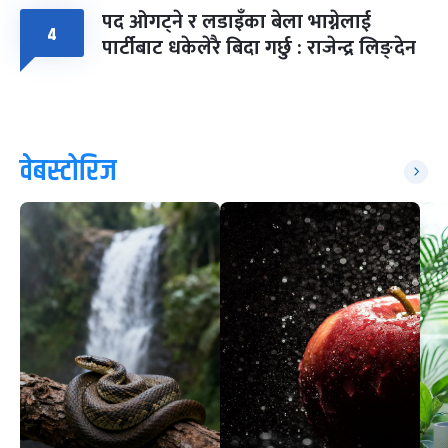
पद ओगट्ने र लडाइँका बेला भाग्नेलाई
४
पार्टीबाट धकेलेरै बिदा गर्छु : राजेन्द्र लिङ्देन
वेबस्टोरिज