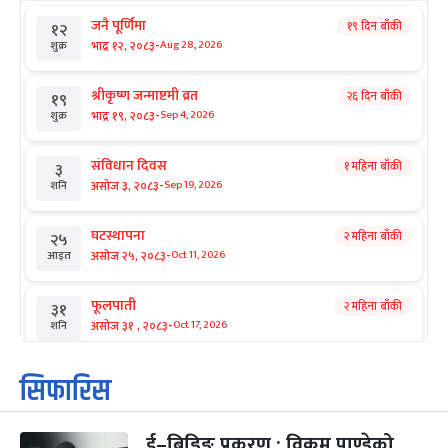
जनै पूर्णिमा
१९ दिन बाँकी
१२
-
भाद्र १२, २०८३
Aug 28, 2026
शुक्र
श्रीकृष्ण जन्माष्टमी व्रत
२६ दिन बाँकी
१९
-
भाद्र १९, २०८३
Sep 4, 2026
शुक्र
संविधान दिवस
१ महिना बाँकी
३
-
असोज ३, २०८३
Sep 19, 2026
शनि
घटस्थापना
२ महिना बाँकी
२५
-
असोज २५, २०८३
Oct 11, 2026
आइत
फूलपाती
२ महिना बाँकी
३१
-
असोज ३१ , २०८३
Oct 17, 2026
शनि
कार्तिक सङ्क्रान्ति
२ महिना बाँकी
१
सिफारिस
-
कार्तिक १, २०८३
Oct 18, 2026
आइत
ई–बिडिङ प्रकरण : विक्रम पाण्डेको
महानवमी
२ महिना बाँकी