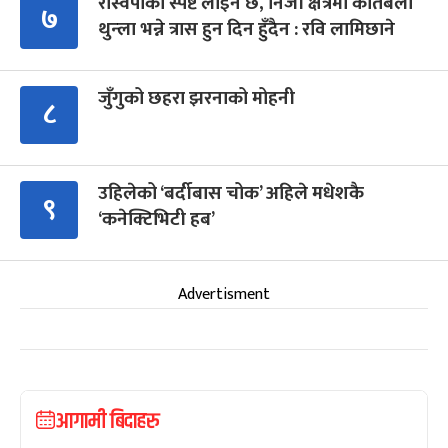
रास्वपाको स्पष्ट लाइन छ, निजी क्षेत्रमा कतिबेला
७
थुन्ला भन्ने त्रास हुन दिन हुँदैन : रवि लामिछाने
जुँगुको छहरा झरनाको मोहनी
८
उहिलेको ‘बर्दीबास चोक’ अहिले मधेशकै
९
‘कनेक्टिभिटी हब’
Advertisment
आगामी बिदाहरु