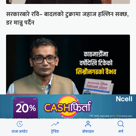
सरकारबारे रवि– बादलको टुक्रामा जहाज हल्लिन सक्छ,
डर मान्नु पर्दैन
मुगल आक्रमणले तहसनहस सिम्रौनगढको सभ्यता नेपाल
खाल्डोले कसरी जोगायो ?
ताजा अपडेट
ट्रेन्डिङ
प्रोफाइल
सर्च