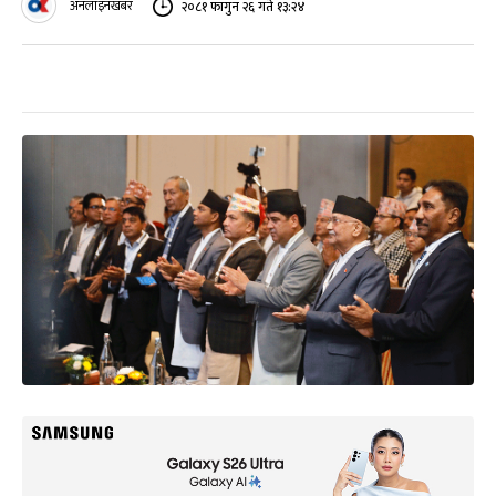
अनलाइनखबर
२०८१ फागुन २६ गते १३:२४