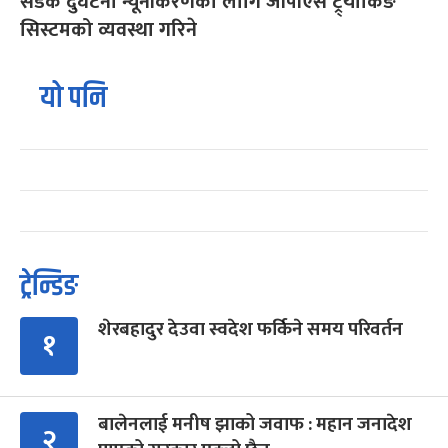
सडक दुर्घटना न्यूनीकरणका लागि जीपीएस ट्र्याकिङ
सिस्टमको व्यवस्था गरिने
यो पनि
ट्रेन्डिङ
शेरबहादुर देउवा स्वदेश फर्किने समय परिवर्तन
१
बालेनलाई मनीष झाको जवाफ : महान जनादेश
२