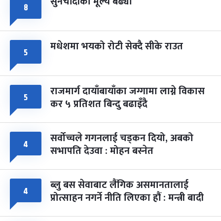
सुनचाँदीको मूल्य बढ्यो
८
मधेशमा भयको रोटी सेक्दै सीके राउत
५
राजमार्ग दायाँबायाँका जग्गामा लाग्ने विकास
५
कर ५ प्रतिशत बिन्दु बढाइँदै
सर्वोच्चले गगनलाई चड्कन दियो, अबको
४
सभापति देउवा : मोहन बस्नेत
ब्लु बस सेवाबाट लैंगिक असमानतालाई
४
प्रोत्साहन नगर्ने नीति लिएका हौं : मन्त्री बादी