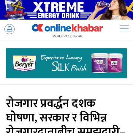
Skip
to
२४ साउन २०८३, आइतबार
content
रोजगार प्रवर्द्धन दशक
घोषणा, सरकार र विभिन्न
रोजगारदाताबीच समझदारी–