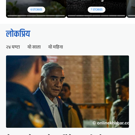
6
STORIES
7
STORIES
लोकप्रिय
२४ घण्टा
यो साता
यो महिना