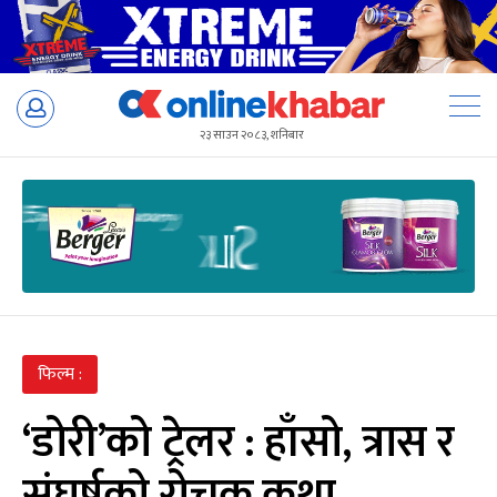
Skip
to
२३ साउन २०८३, शनिबार
content
फिल्म :
‘डोरी’को ट्रेलर : हाँसो, त्रास र
संघर्षको रोचक कथा