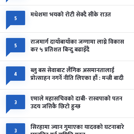
मधेशमा भयको रोटी सेक्दै सीके राउत
५
राजमार्ग दायाँबायाँका जग्गामा लाग्ने विकास
५
कर ५ प्रतिशत बिन्दु बढाइँदै
ब्लु बस सेवाबाट लैंगिक असमानतालाई
४
प्रोत्साहन नगर्ने नीति लिएका हौं : मन्त्री बादी
एमाले महासचिवको दाबी- रास्वपाको पतन
३
उदय जत्तिकै छिटो हुन्छ
सिरहामा ज्यान गुमाएका यादवको घटनाबारे
३