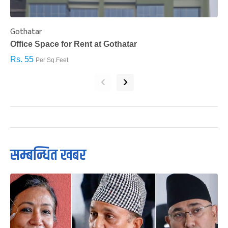
Gothatar
S
Office Space for Rent at Gothatar
H
Rs. 55
R
Per Sq.Feet
‹
›
सम्बन्धित खबर