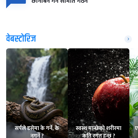
छानबिन गर्न समिति गठन
वेबस्टोरिज
सर्पले डसेमा के गर्ने, के
स्वस्थ मान्छेको शरीरमा
ए
नगर्ने ?
कति रगत हुन्छ ?