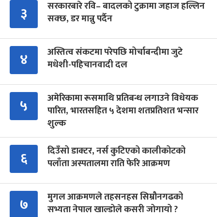
सरकारबारे रवि– बादलको टुक्रामा जहाज हल्लिन
३
सक्छ, डर मान्नु पर्दैन
अस्तित्व संकटमा परेपछि मोर्चाबन्दीमा जुटे
४
मधेशी-पहिचानवादी दल
अमेरिकामा रूसमाथि प्रतिबन्ध लगाउने विधेयक
५
पारित, भारतसहित ५ देशमा शतप्रतिशत भन्सार
शुल्क
दिउँसो डाक्टर, नर्स कुटिएको कालीकोटको
६
पलाँता अस्पतालमा राति फेरि आक्रमण
मुगल आक्रमणले तहसनहस सिम्रौनगढको
७
सभ्यता नेपाल खाल्डोले कसरी जोगायो ?