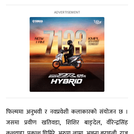
फिल्ममा अनुभवी र नवप्रवेशी कलाकारको संयोजन छ ।
जसमा प्रवीण खतिवडा, शिशिर बाङ्देल, वीरेन्द्रसिंह
कुशवाहा, प्रकाश घिमिरे, अरुण लामा, अञ्जना बराइली, राज