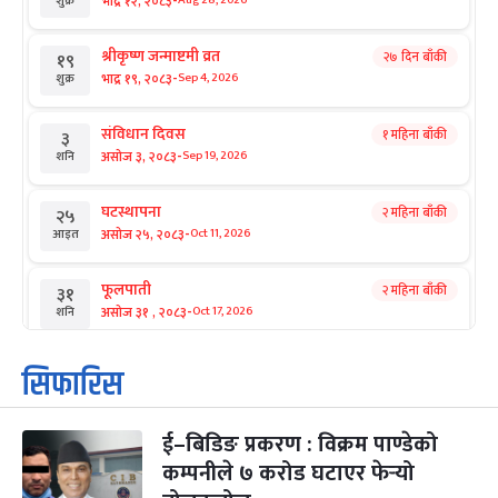
-
भाद्र १२, २०८३
Aug 28, 2026
शुक्र
श्रीकृष्ण जन्माष्टमी व्रत
२७ दिन बाँकी
१९
-
भाद्र १९, २०८३
Sep 4, 2026
शुक्र
संविधान दिवस
१ महिना बाँकी
३
-
असोज ३, २०८३
Sep 19, 2026
शनि
घटस्थापना
२ महिना बाँकी
२५
-
असोज २५, २०८३
Oct 11, 2026
आइत
फूलपाती
२ महिना बाँकी
३१
-
असोज ३१ , २०८३
Oct 17, 2026
शनि
कार्तिक सङ्क्रान्ति
२ महिना बाँकी
१
सिफारिस
-
कार्तिक १, २०८३
Oct 18, 2026
आइत
ई–बिडिङ प्रकरण : विक्रम पाण्डेको
महानवमी
२ महिना बाँकी
३
-
कम्पनीले ७ करोड घटाएर फेर्‍यो
कार्तिक ३, २०८३
Oct 20, 2026
मंगल