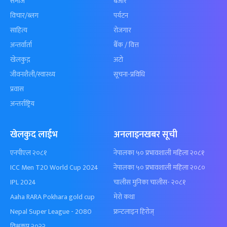
समाज
बजार
विचार/ब्लग
पर्यटन
साहित्य
रोजगार
अन्तर्वार्ता
बैँक / वित्त
खेलकुद़़
अटो
जीवनशैली/स्वास्थ्य
सूचना-प्रविधि
प्रवास
अन्तर्राष्ट्रिय
खेलकुद लाईभ
अनलाइनखबर सूची
एनपीएल २०८१
नेपालका ५० प्रभावशाली महिला २०८१
ICC Men T20 World Cup 2024
नेपालका ५० प्रभावशाली महिला २०८०
IPL 2024
चालीस मुनिका चालीस- २०८१
Aaha RARA Pokhara gold cup
मेरो कथा
Nepal Super League - 2080
फ्रन्टलाइन हिरोज्
विश्वकप २०२२