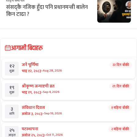
राष्ट्रिय समाचार
संसद्कै नजिक हुँदा पनि प्रधानमन्त्री बालेन
किन टाढा ?
आगामी बिदाहरु
जनै पूर्णिमा
२२ दिन बाँकी
१२
-
भाद्र १२, २०८३
Aug 28, 2026
शुक्र
श्रीकृष्ण जन्माष्टमी व्रत
२९ दिन बाँकी
१९
-
भाद्र १९, २०८३
Sep 4, 2026
शुक्र
संविधान दिवस
१ महिना बाँकी
३
-
असोज ३, २०८३
Sep 19, 2026
शनि
घटस्थापना
२ महिना बाँकी
२५
-
असोज २५, २०८३
Oct 11, 2026
आइत