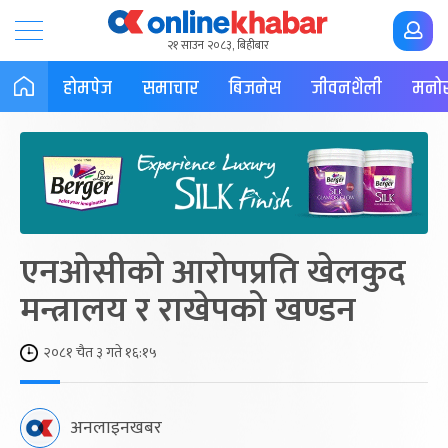
२१ साउन २०८३, बिहीबार
होमपेज
समाचार
बिजनेस
जीवनशैली
मनोर
एनओसीको आरोपप्रति खेलकुद
मन्त्रालय र राखेपको खण्डन
२०८१ चैत ३ गते १६:१५
अनलाइनखबर