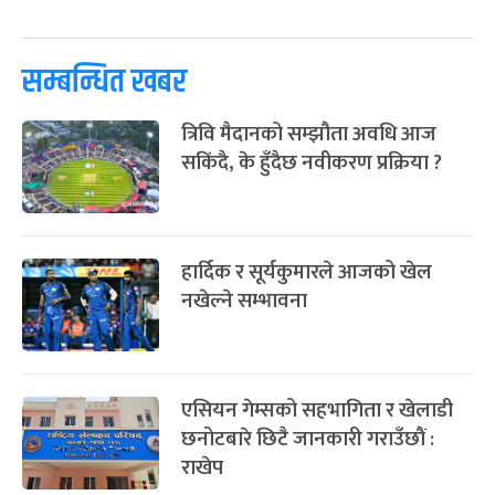
पूर्णिमा व्रत
७ महिना बाँकी
७
-
चैत्र ७, २०८३
Mar 21, 2027
आइत
सम्बन्धित खबर
फागुपूर्णिमा
७ महिना बाँकी
८
त्रिवि मैदानको सम्झौता अवधि आज
-
चैत्र ८, २०८३
Mar 22, 2027
सोम
सकिंदै, के हुँदैछ नवीकरण प्रक्रिया ?
हार्दिक र सूर्यकुमारले आजको खेल
नखेल्ने सम्भावना
एसियन गेम्सको सहभागिता र खेलाडी
छनोटबारे छिटै जानकारी गराउँछाैं :
राखेप