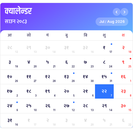
क्यालेन्डर
साउन २०८३
Jul
Aug 2026
/
आ
सो
मं
बु
बि
शु
श
२८
२९
३०
३१
३२
१
२
12
13
14
15
16
17
18
३
४
५
६
७
८
९
19
20
21
22
23
24
25
१०
११
१२
१३
१४
१५
१६
26
27
28
29
30
31
1
१७
१८
१९
२०
२१
२२
२३
2
3
4
5
6
7
8
२४
२५
२६
२७
२८
२९
३०
9
10
11
12
13
14
15
३१
१
२
३
४
५
६
16
17
18
19
20
21
22