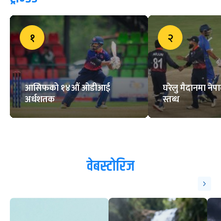
१
२
आसिफको १४औं ओडीआई
घरेलु मैदानमा नेप
अर्धशतक
स्तब्ध
वेबस्टोरिज