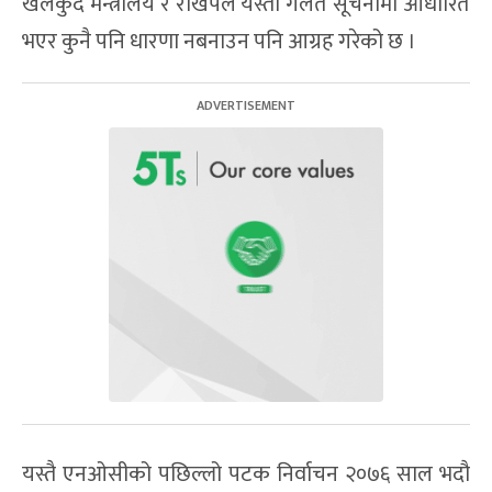
खेलकुद मन्त्रालय र राखेपले यस्ता गलत सूचनामा आधारित
भएर कुनै पनि धारणा नबनाउन पनि आग्रह गरेको छ ।
यस्तै एनओसीको पछिल्लो पटक निर्वाचन २०७६ साल भदौ