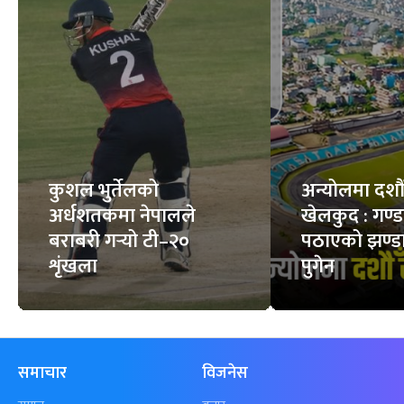
कुशल भुर्तेलको
अन्योलमा दशौँ र
अर्धशतकमा नेपालले
खेलकुद : गण्
बराबरी गर्‍यो टी–२०
पठाएको झण्डा
शृंखला
पुगेन
समाचार
विजनेस