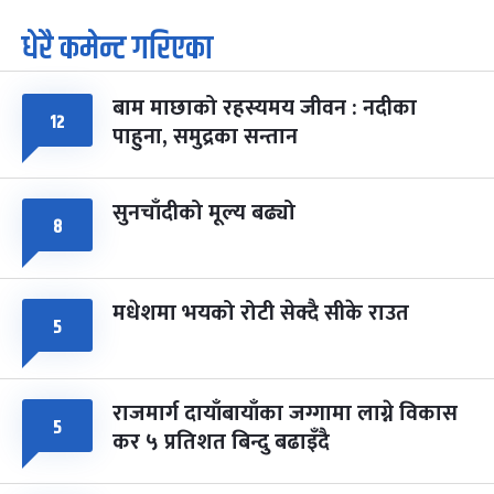
धेरै कमेन्ट गरिएका
पूर्णिमा व्रत
७ महिना बाँकी
७
-
चैत्र ७, २०८३
Mar 21, 2027
आइत
बाम माछाको रहस्यमय जीवन : नदीका
फागुपूर्णिमा
७ महिना बाँकी
८
१२
पाहुना, समुद्रका सन्तान
-
चैत्र ८, २०८३
Mar 22, 2027
सोम
सुनचाँदीको मूल्य बढ्यो
८
मधेशमा भयको रोटी सेक्दै सीके राउत
५
राजमार्ग दायाँबायाँका जग्गामा लाग्ने विकास
५
कर ५ प्रतिशत बिन्दु बढाइँदै