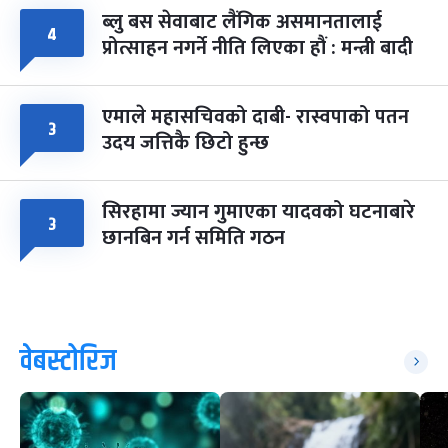
ब्लु बस सेवाबाट लैंगिक असमानतालाई
४
प्रोत्साहन नगर्ने नीति लिएका हौं : मन्त्री बादी
एमाले महासचिवको दाबी- रास्वपाको पतन
३
उदय जत्तिकै छिटो हुन्छ
सिरहामा ज्यान गुमाएका यादवको घटनाबारे
३
छानबिन गर्न समिति गठन
वेबस्टोरिज