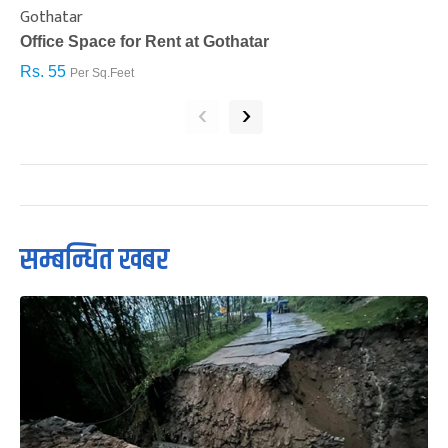
Gothatar
S
Office Space for Rent at Gothatar
H
Rs. 55
R
Per Sq.Feet
‹
›
सम्बन्धित खबर