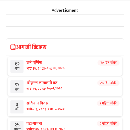
Advertisment
आगामी बिदाहरु
जनै पूर्णिमा
२० दिन बाँकी
१२
-
भाद्र १२, २०८३
Aug 28, 2026
शुक्र
श्रीकृष्ण जन्माष्टमी व्रत
२७ दिन बाँकी
१९
-
भाद्र १९, २०८३
Sep 4, 2026
शुक्र
संविधान दिवस
१ महिना बाँकी
३
-
असोज ३, २०८३
Sep 19, 2026
शनि
घटस्थापना
२ महिना बाँकी
२५
-
असोज २५, २०८३
Oct 11, 2026
आइत