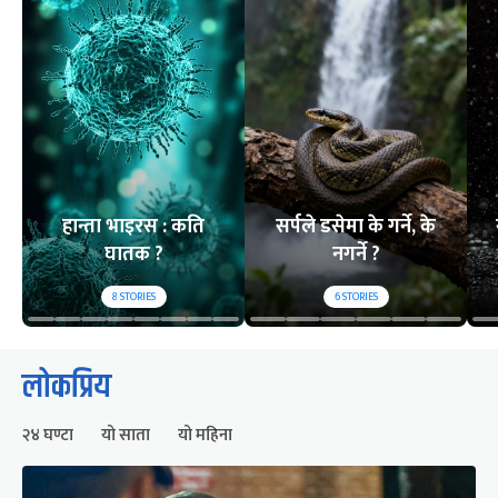
हान्ता भाइरस : कति
सर्पले डसेमा के गर्ने, के
घातक ?
नगर्ने ?
8
STORIES
6
STORIES
लोकप्रिय
२४ घण्टा
यो साता
यो महिना