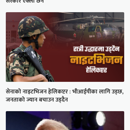
सरकार एक्लो छैन
सेनाको नाइटभिजन हेलिकप्टर : भीआईपीका लागि उड्छ,
जनताको ज्यान बचाउन उड्दैन