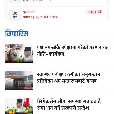
फूलपाती
२ महिना बाँकी
३१
-
असोज ३१ , २०८३
Oct 17, 2026
शनि
कार्तिक सङ्क्रान्ति
२ महिना बाँकी
१
सिफारिस
-
कार्तिक १, २०८३
Oct 18, 2026
आइत
प्रधानमन्त्रीकै उपेक्षामा परेको परम्परागत
महानवमी
२ महिना बाँकी
३
-
नीति–कार्यक्रम
कार्तिक ३, २०८३
Oct 20, 2026
मंगल
विजयादशमी
२ महिना बाँकी
४
-
कार्तिक ४, २०८३
Oct 21, 2026
बुध
स्वास्थ्य परीक्षण ठगीको अनुसन्धान
प्रतिवेदन श्रम मन्त्रालयबाटै गायब
पापा‌ङ्कुशा एकादशी व्रत
२ महिना बाँकी
५
-
कार्तिक ५, २०८३
Oct 22, 2026
बिहि
छिमेकसँग सीमा समस्या संवादबाटै
कुकुर तिहार
३ महिना बाँकी
२२
-
कार्तिक २२, २०८३
समाधान गर्ने सरकारी सन्देश
Nov 8, 2026
आइत