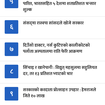
५
पारित, भारतसहित ५ देशमा शतप्रतिशत भन्सार
शुल्क
संसद्‍मा रास्वपा सांसदले खोजे सरकार
६
दिउँसो डाक्टर, नर्स कुटिएको कालीकोटको
७
पलाँता अस्पतालमा राति फेरि आक्रमण
सिँचाइ र खानेपानी : विद्युत् महसुलमा सहुलियत
८
दर, तर १३ प्रतिशत भ्याटको भार
सरकारको करदाता प्रोत्साहन उपहार : हेमराजले
९
जिते १० लाख