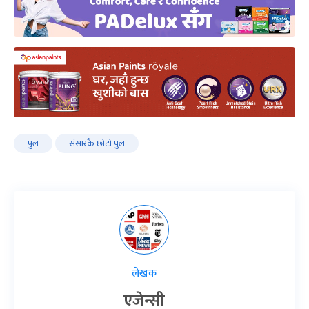
पुल
संसारकै छोटो पुल
लेखक
एजेन्सी