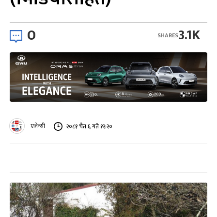
0
3.1K
SHARES
एजेन्सी
२०८१ चैत ६ गते १२:२०