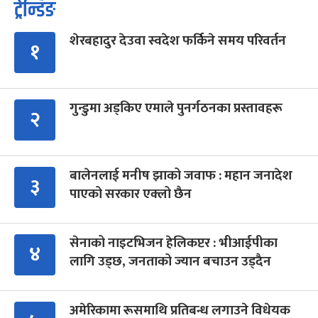
ट्रेन्डिङ
शेरबहादुर देउवा स्वदेश फर्किने समय परिवर्तन
१
गुन्डुमा अड्किए एमाले पुनर्गठनका प्रस्तावहरू
२
बालेनलाई मनीष झाको जवाफ : महान जनादेश
३
पाएको सरकार एक्लो छैन
सेनाको नाइटभिजन हेलिकप्टर : भीआईपीका
४
लागि उड्छ, जनताको ज्यान बचाउन उड्दैन
अमेरिकामा रूसमाथि प्रतिबन्ध लगाउने विधेयक