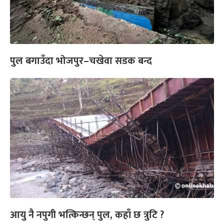
पुल बगाउँदा भोजपुर–चखेवा सडक बन्द
आयु नै नपुगी भत्किन्छन् पुल, कहाँ छ त्रुटि ?