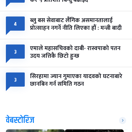
कर ५ प्रतिशत बिन्दु बढाइँदै
ब्लु बस सेवाबाट लैंगिक असमानतालाई
४
प्रोत्साहन नगर्ने नीति लिएका हौं : मन्त्री बादी
एमाले महासचिवको दाबी- रास्वपाको पतन
३
उदय जत्तिकै छिटो हुन्छ
सिरहामा ज्यान गुमाएका यादवको घटनाबारे
३
छानबिन गर्न समिति गठन
वेबस्टोरिज