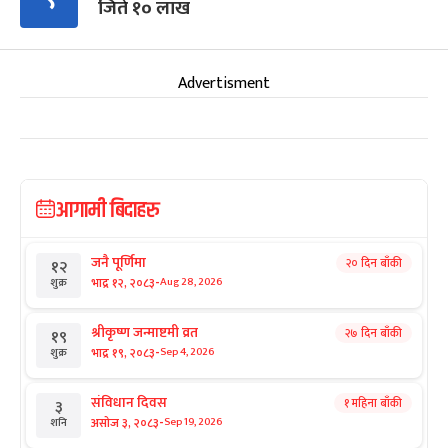
जिते १० लाख
Advertisment
आगामी बिदाहरु
जनै पूर्णिमा
२० दिन बाँकी
१२
-
भाद्र १२, २०८३
Aug 28, 2026
शुक्र
श्रीकृष्ण जन्माष्टमी व्रत
२७ दिन बाँकी
१९
-
भाद्र १९, २०८३
Sep 4, 2026
शुक्र
संविधान दिवस
१ महिना बाँकी
३
-
असोज ३, २०८३
Sep 19, 2026
शनि