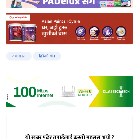
वर्षा राउत
हिउँको गीत
यो खबर पढेर तपाईलाई कस्तो महसुस भयो ?