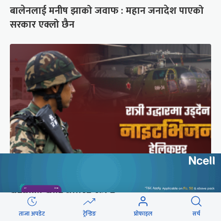
बालेनलाई मनीष झाको जवाफ : महान जनादेश पाएको
सरकार एक्लो छैन
सेनाको नाइटभिजन हेलिकप्टर : भीआईपीका लागि उड्छ,
जनताको ज्यान बचाउन उड्दैन
ताजा अपडेट
ट्रेन्डिङ
प्रोफाइल
सर्च