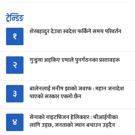
ट्रेन्डिङ
शेरबहादुर देउवा स्वदेश फर्किने समय परिवर्तन
१
गुन्डुमा अड्किए एमाले पुनर्गठनका प्रस्तावहरू
२
बालेनलाई मनीष झाको जवाफ : महान जनादेश
३
पाएको सरकार एक्लो छैन
सेनाको नाइटभिजन हेलिकप्टर : भीआईपीका
४
लागि उड्छ, जनताको ज्यान बचाउन उड्दैन