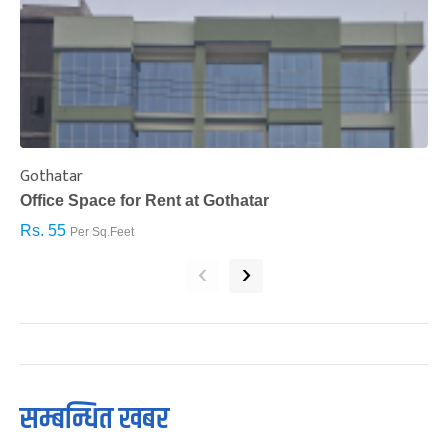
Gothatar
S
Office Space for Rent at Gothatar
H
Rs. 55
R
Per Sq.Feet
‹
›
सम्बन्धित खबर