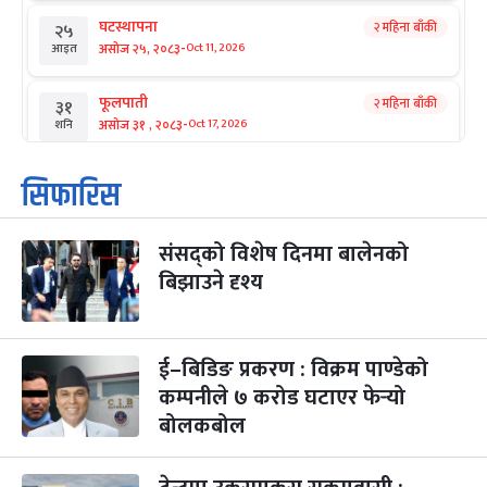
घटस्थापना
२ महिना बाँकी
२५
-
असोज २५, २०८३
Oct 11, 2026
आइत
फूलपाती
२ महिना बाँकी
३१
-
असोज ३१ , २०८३
Oct 17, 2026
शनि
कार्तिक सङ्क्रान्ति
२ महिना बाँकी
१
सिफारिस
-
कार्तिक १, २०८३
Oct 18, 2026
आइत
संसद्को विशेष दिनमा बालेनको
महानवमी
२ महिना बाँकी
३
-
बिझाउने दृश्य
कार्तिक ३, २०८३
Oct 20, 2026
मंगल
विजयादशमी
२ महिना बाँकी
४
-
कार्तिक ४, २०८३
Oct 21, 2026
बुध
ई–बिडिङ प्रकरण : विक्रम पाण्डेको
कम्पनीले ७ करोड घटाएर फेर्‍यो
पापा‌ङ्कुशा एकादशी व्रत
२ महिना बाँकी
५
बोलकबोल
-
कार्तिक ५, २०८३
Oct 22, 2026
बिहि
कुकुर तिहार
३ महिना बाँकी