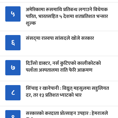
अमेरिकामा रूसमाथि प्रतिबन्ध लगाउने विधेयक
५
पारित, भारतसहित ५ देशमा शतप्रतिशत भन्सार
शुल्क
संसद्‍मा रास्वपा सांसदले खोजे सरकार
६
दिउँसो डाक्टर, नर्स कुटिएको कालीकोटको
७
पलाँता अस्पतालमा राति फेरि आक्रमण
सिँचाइ र खानेपानी : विद्युत् महसुलमा सहुलियत
८
दर, तर १३ प्रतिशत भ्याटको भार
सरकारको करदाता प्रोत्साहन उपहार : हेमराजले
९