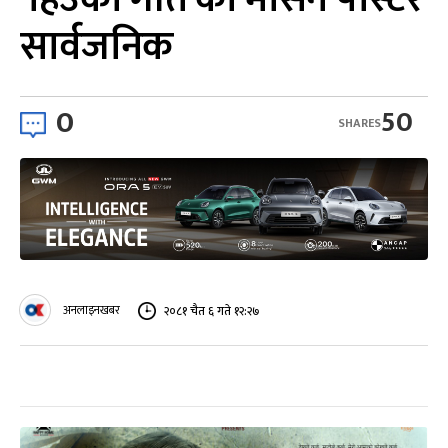
सार्वजनिक
0
50
SHARES
अनलाइनखबर
२०८१ चैत ६ गते १२:२७