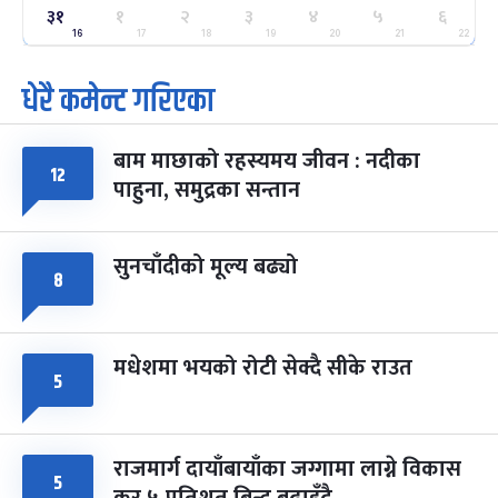
ग्याल्पो ल्होसार
७ महिना बाँकी
२५
३१
१
२
३
४
५
६
-
फाल्गुन २५, २०८३
Mar 9, 2027
मंगल
16
17
18
19
20
21
22
धेरै कमेन्ट गरिएका
पूर्णिमा व्रत
७ महिना बाँकी
७
-
चैत्र ७, २०८३
Mar 21, 2027
आइत
बाम माछाको रहस्यमय जीवन : नदीका
फागुपूर्णिमा
७ महिना बाँकी
८
१२
पाहुना, समुद्रका सन्तान
-
चैत्र ८, २०८३
Mar 22, 2027
सोम
सुनचाँदीको मूल्य बढ्यो
८
मधेशमा भयको रोटी सेक्दै सीके राउत
५
राजमार्ग दायाँबायाँका जग्गामा लाग्ने विकास
५