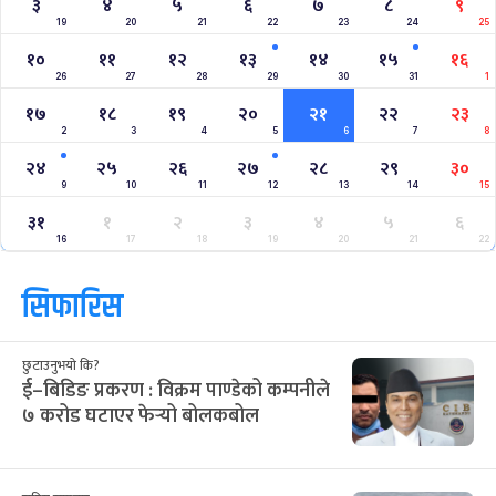
३
४
५
६
७
८
९
19
20
21
22
23
24
25
१०
११
१२
१३
१४
१५
१६
26
27
28
29
30
31
1
१७
१८
१९
२०
२१
२२
२३
2
3
4
5
6
7
8
२४
२५
२६
२७
२८
२९
३०
9
10
11
12
13
14
15
३१
१
२
३
४
५
६
16
17
18
19
20
21
22
सिफारिस
छुटाउनुभयो कि?
ई–बिडिङ प्रकरण : विक्रम पाण्डेको कम्पनीले
७ करोड घटाएर फेर्‍यो बोलकबोल