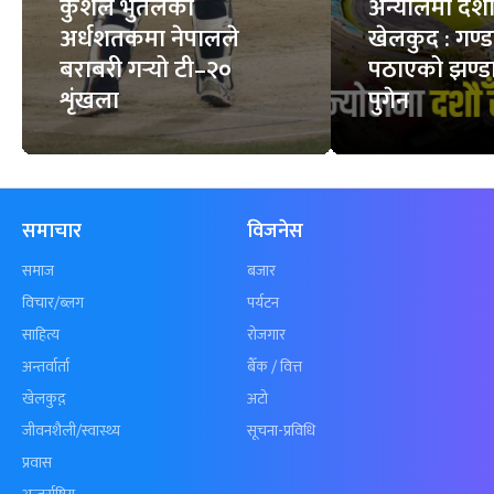
कुशल भुर्तेलको
अन्योलमा दशौँ र
अर्धशतकमा नेपालले
खेलकुद : गण्
बराबरी गर्‍यो टी–२०
पठाएको झण्डा
शृंखला
पुगेन
समाचार
विजनेस
समाज
बजार
विचार/ब्लग
पर्यटन
साहित्य
रोजगार
अन्तर्वार्ता
बैँक / वित्त
खेलकुद़़
अटो
जीवनशैली/स्वास्थ्य
सूचना-प्रविधि
प्रवास