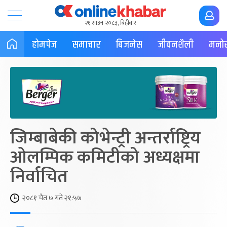
२१ साउन २०८३, बिहीबार
होमपेज
समाचार
बिजनेस
जीवनशैली
मनोर
जिम्बाबेकी कोभेन्ट्री अन्तर्राष्ट्रिय
ओलम्पिक कमिटीको अध्यक्षमा
निर्वाचित
२०८१ चैत ७ गते २१:५७