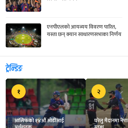
एनपीएलको आयव्यय विवरण पारित,
यस्ता छन् क्यान साधारणसभाका निर्णय
ट्रेन्डिङ
१
२
आसिफको १४औं ओडीआई
घरेलु मैदानमा नेप
अर्धशतक
स्तब्ध