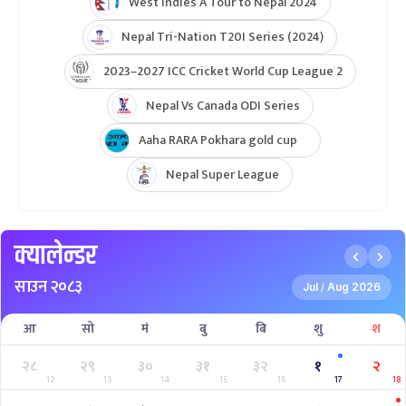
West Indies A Tour to Nepal 2024
Nepal Tri-Nation T20I Series (2024)
2023–2027 ICC Cricket World Cup League 2
Nepal Vs Canada ODI Series
Aaha RARA Pokhara gold cup
Nepal Super League
क्यालेन्डर
साउन २०८३
Jul
Aug 2026
/
आ
सो
मं
बु
बि
शु
श
२८
२९
३०
३१
३२
१
२
12
13
14
15
16
17
18