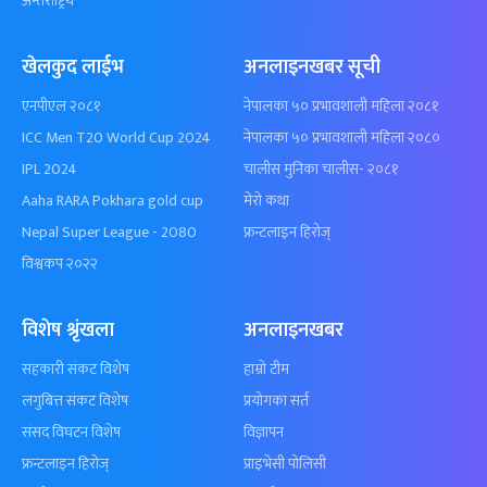
अन्तर्राष्ट्रिय
खेलकुद लाईभ
अनलाइनखबर सूची
एनपीएल २०८१
नेपालका ५० प्रभावशाली महिला २०८१
ICC Men T20 World Cup 2024
नेपालका ५० प्रभावशाली महिला २०८०
IPL 2024
चालीस मुनिका चालीस- २०८१
Aaha RARA Pokhara gold cup
मेरो कथा
Nepal Super League - 2080
फ्रन्टलाइन हिरोज्
विश्वकप २०२२
विशेष श्रृंखला
अनलाइनखबर
सहकारी संकट विशेष
हाम्रो टीम
लगुबित्त संकट विशेष
प्रयोगका सर्त
संसद विघटन विशेष
विज्ञापन
फ्रन्टलाइन हिरोज्
प्राइभेसी पोलिसी