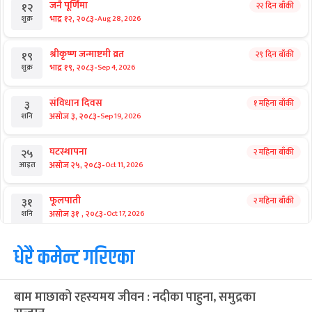
जनै पूर्णिमा
२२ दिन बाँकी
१२
-
भाद्र १२, २०८३
Aug 28, 2026
शुक्र
श्रीकृष्ण जन्माष्टमी व्रत
२९ दिन बाँकी
१९
-
भाद्र १९, २०८३
Sep 4, 2026
शुक्र
संविधान दिवस
१ महिना बाँकी
३
-
असोज ३, २०८३
Sep 19, 2026
शनि
घटस्थापना
२ महिना बाँकी
२५
-
असोज २५, २०८३
Oct 11, 2026
आइत
फूलपाती
२ महिना बाँकी
३१
-
असोज ३१ , २०८३
Oct 17, 2026
शनि
कार्तिक सङ्क्रान्ति
धेरै कमेन्ट गरिएका
२ महिना बाँकी
१
-
कार्तिक १, २०८३
Oct 18, 2026
आइत
बाम माछाको रहस्यमय जीवन : नदीका पाहुना, समुद्रका
महानवमी
२ महिना बाँकी
३
-
कार्तिक ३, २०८३
Oct 20, 2026
मंगल