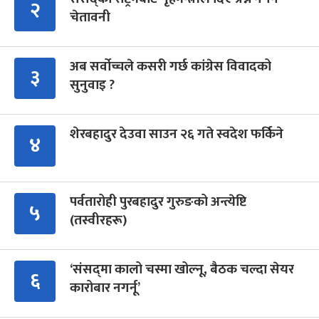
२
चेतावनी
अब सर्वोच्चले कसरी गर्छ कांग्रेस विवादको
३
सुनुवाइ ?
शेरबहादुर देउवा साउन २६ गते स्वदेश फर्किने
४
पर्वतारोही पुरबहादुर गुरुङको अन्त्येष्टि
५
(तस्वीरहरू)
‘संसद्‍मा कालो चस्मा खोल्नू, बैठक चल्दा सेयर
६
कारोबार नगर्नू’