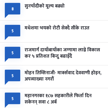
सुनचाँदीको मूल्य बढ्यो
८
मधेशमा भयको रोटी सेक्दै सीके राउत
५
राजमार्ग दायाँबायाँका जग्गामा लाग्ने विकास
५
कर ५ प्रतिशत बिन्दु बढाइँदै
मोहन तिम्सिनाजी- मार्क्सवाद देववाणी होइन,
५
अपव्याख्या नगरौं
महानगरका १८७ सहकारीले फिर्ता दिन
५
सकेनन् सवा ८ अर्ब