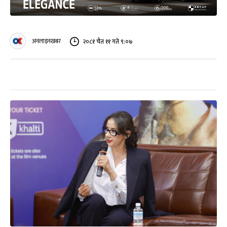
अनलाइनखबर
२०८१ चैत ११ गते ९:०७