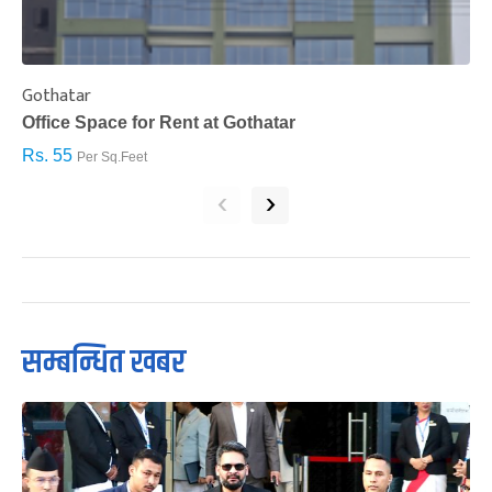
Gothatar
S
Office Space for Rent at Gothatar
H
Rs. 55
R
Per Sq.Feet
‹
›
सम्बन्धित खबर