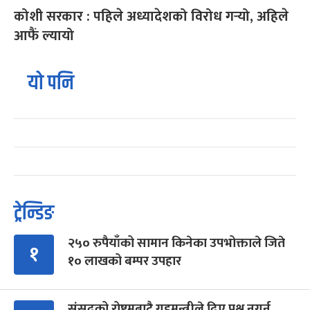
कोशी सरकार : पहिले अध्यादेशको विरोध गर्‍यो, अहिले
आफैं ल्यायो
यो पनि
ट्रेन्डिङ
२५० रुपैयाँको सामान किनेका उपभोक्ताले जिते
१
१० लाखको बम्पर उपहार
संसद्को रोष्ट्रमबाटै गृहमन्त्रीले दिए प्रश्न नगर्न