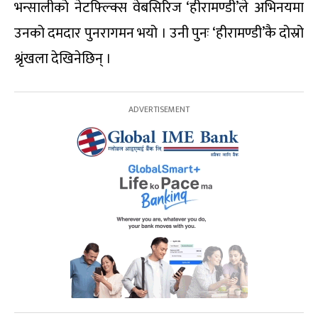
भन्सालीको नेटफ्ल्क्सि वेबसिरिज ‘हीरामण्डी’ले अभिनयमा
उनको दमदार पुनरागमन भयो । उनी पुनः ‘हीरामण्डी’कै दोस्रो
श्रृंखला देखिनेछिन् ।