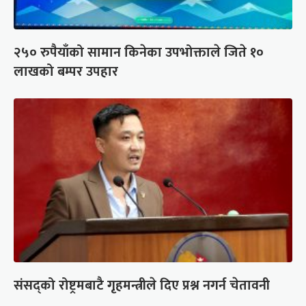
२५० रुपैयाँको सामान किनेका उपभोक्ताले जिते १०
लाखको बम्पर उपहार
संसद्को रोष्ट्रमबाटै गृहमन्त्रीले दिए प्रश्न नगर्न चेतावनी