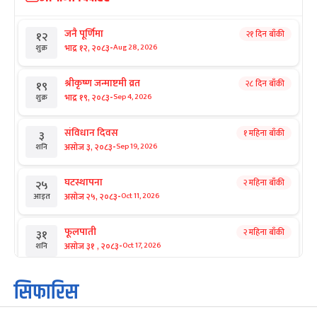
जनै पूर्णिमा
२१ दिन बाँकी
१२
-
भाद्र १२, २०८३
Aug 28, 2026
शुक्र
श्रीकृष्ण जन्माष्टमी व्रत
२८ दिन बाँकी
१९
-
भाद्र १९, २०८३
Sep 4, 2026
शुक्र
संविधान दिवस
१ महिना बाँकी
३
-
असोज ३, २०८३
Sep 19, 2026
शनि
घटस्थापना
२ महिना बाँकी
२५
-
असोज २५, २०८३
Oct 11, 2026
आइत
फूलपाती
२ महिना बाँकी
३१
-
असोज ३१ , २०८३
Oct 17, 2026
शनि
कार्तिक सङ्क्रान्ति
२ महिना बाँकी
१
सिफारिस
-
कार्तिक १, २०८३
Oct 18, 2026
आइत