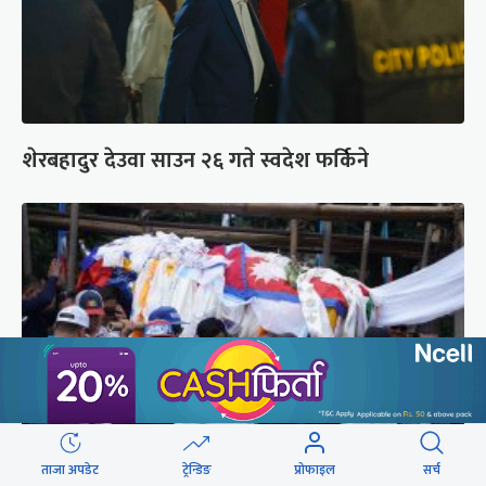
शेरबहादुर देउवा साउन २६ गते स्वदेश फर्किने
ताजा अपडेट
ट्रेन्डिङ
प्रोफाइल
सर्च