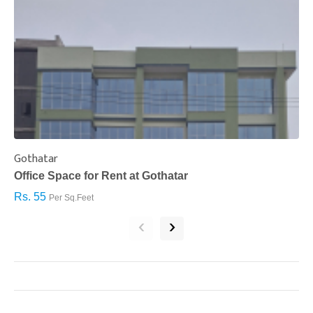
Gothatar
S
Office Space for Rent at Gothatar
H
Rs. 55
R
Per Sq.Feet
‹
›