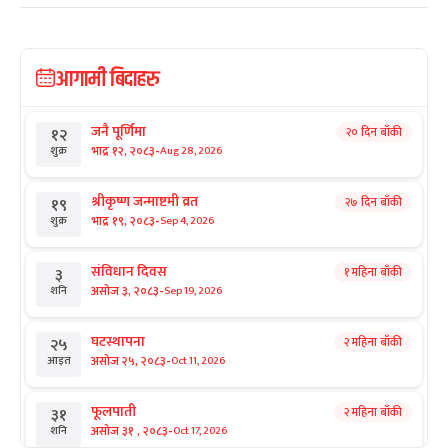
आगामी बिदाहरु
जनै पूर्णिमा
२० दिन बाँकी
१२
-
भाद्र १२, २०८३
Aug 28, 2026
शुक्र
श्रीकृष्ण जन्माष्टमी व्रत
२७ दिन बाँकी
१९
-
भाद्र १९, २०८३
Sep 4, 2026
शुक्र
संविधान दिवस
१ महिना बाँकी
३
-
असोज ३, २०८३
Sep 19, 2026
शनि
घटस्थापना
२ महिना बाँकी
२५
-
असोज २५, २०८३
Oct 11, 2026
आइत
फूलपाती
२ महिना बाँकी
३१
-
असोज ३१ , २०८३
Oct 17, 2026
शनि