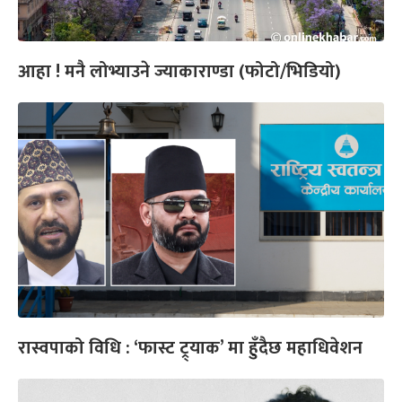
आहा ! मनै लोभ्याउने ज्याकाराण्डा (फोटो/भिडियो)
रास्वपाको विधि : ‘फास्ट ट्र्याक’ मा हुँदैछ महाधिवेशन