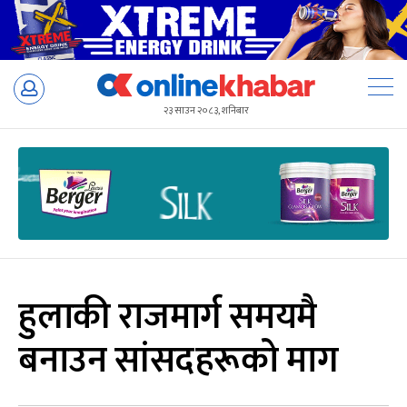
Skip
to
२३ साउन २०८३, शनिबार
content
हुलाकी राजमार्ग समयमै
बनाउन सांसदहरूको माग