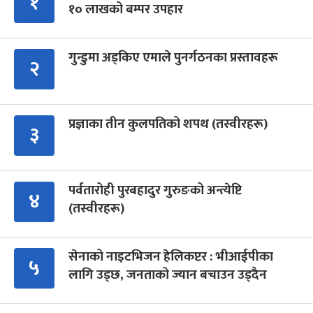
१
१० लाखको बम्पर उपहार
गुन्डुमा अड्किए एमाले पुनर्गठनका प्रस्तावहरू
२
प्रज्ञाका तीन कुलपतिको शपथ (तस्वीरहरू)
३
पर्वतारोही पुरबहादुर गुरुङको अन्त्येष्टि
४
(तस्वीरहरू)
सेनाको नाइटभिजन हेलिकप्टर : भीआईपीका
५
लागि उड्छ, जनताको ज्यान बचाउन उड्दैन