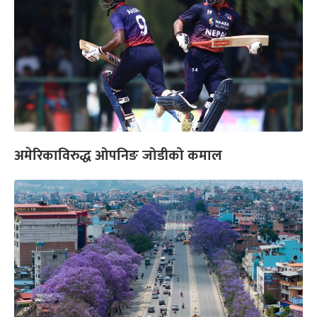
अमेरिकाविरुद्ध ओपनिङ जोडीको कमाल