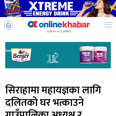
Skip
to
२३ साउन २०८३, शनिबार
content
सिराहामा महायज्ञका लागि
दलितको घर भत्काउने
गाउँपालिका अध्यक्ष र