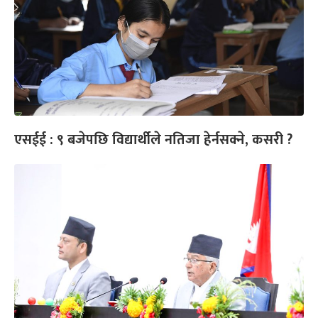
एसईई : ९ बजेपछि विद्यार्थीले नतिजा हेर्नसक्ने, कसरी ?