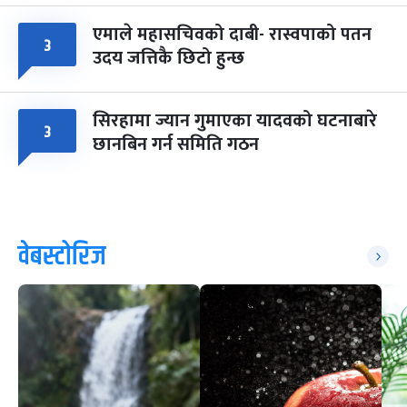
एमाले महासचिवको दाबी- रास्वपाको पतन
३
उदय जत्तिकै छिटो हुन्छ
सिरहामा ज्यान गुमाएका यादवको घटनाबारे
३
छानबिन गर्न समिति गठन
वेबस्टोरिज