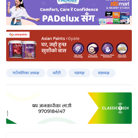
गाउँपालिका अध्यक्ष
धरौटी
महायज्ञ
वडाध्यक्ष