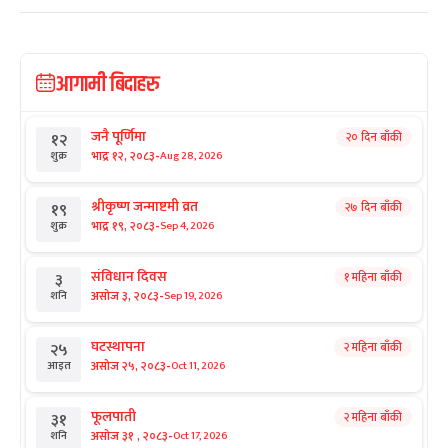
आगामी बिदाहरु
जनै पूर्णिमा
२० दिन बाँकी
१२
-
भाद्र १२, २०८३
Aug 28, 2026
शुक्र
श्रीकृष्ण जन्माष्टमी व्रत
२७ दिन बाँकी
१९
-
भाद्र १९, २०८३
Sep 4, 2026
शुक्र
संविधान दिवस
१ महिना बाँकी
३
-
असोज ३, २०८३
Sep 19, 2026
शनि
घटस्थापना
२ महिना बाँकी
२५
-
असोज २५, २०८३
Oct 11, 2026
आइत
फूलपाती
२ महिना बाँकी
३१
-
असोज ३१ , २०८३
Oct 17, 2026
शनि