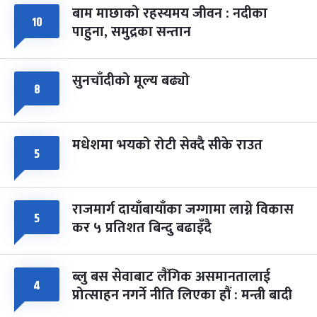
बाम माछाको रहस्यमय जीवन : नदीका
फागुपूर्णिमा
७ महिना बाँकी
८
१०
पाहुना, समुद्रका सन्तान
-
चैत्र ८, २०८३
Mar 22, 2027
सोम
सुनचाँदीको मूल्य बढ्यो
८
मधेशमा भयको रोटी सेक्दै सीके राउत
५
राजमार्ग दायाँबायाँका जग्गामा लाग्ने विकास
५
कर ५ प्रतिशत बिन्दु बढाइँदै
ब्लु बस सेवाबाट लैंगिक असमानतालाई
४
प्रोत्साहन नगर्ने नीति लिएका हौं : मन्त्री बादी