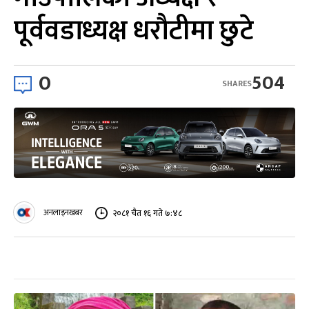
पूर्ववडाध्यक्ष धरौटीमा छुटे
0
504
SHARES
अनलाइनखबर
२०८१ चैत १६ गते ७:४८