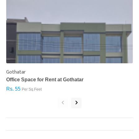
Gothatar
S
Office Space for Rent at Gothatar
H
Rs. 55
R
Per Sq.Feet
‹
›