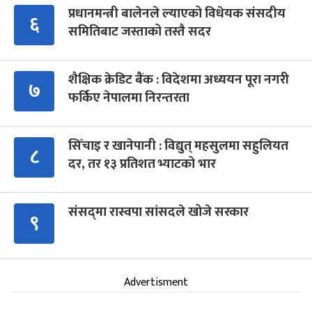
प्रधानमन्त्री बालेनले ल्याएको विधेयक संसदीय
६
समितिबाट जस्ताको तस्तै सदर
शैक्षिक क्रेडिट बैंक : विदेशमा अध्ययन पूरा नगरी
७
फर्किए नेपालमा निरन्तरता
सिँचाइ र खानेपानी : विद्युत् महसुलमा सहुलियत
८
दर, तर १३ प्रतिशत भ्याटको भार
संसद्‍मा रास्वपा सांसदले खोजे सरकार
९
Advertisment