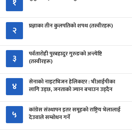
१
प्रज्ञाका तीन कुलपतिको शपथ (तस्वीरहरू)
२
पर्वतारोही पुरबहादुर गुरुङको अन्त्येष्टि
३
(तस्वीरहरू)
सेनाको नाइटभिजन हेलिकप्टर : भीआईपीका
४
लागि उड्छ, जनताको ज्यान बचाउन उड्दैन
कांग्रेस संस्थापन इतर समूहको राष्ट्रिय भेलालाई
५
देउवाले सम्बोधन गर्ने