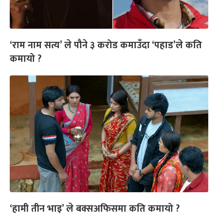
‘राम नाम सत्य’ ले पौने ३ करोड कमाउँदा ‘पहाड’ले कति
कमायो ?
‘हामी तीन भाइ’ ले बक्सअफिसमा कति कमायो ?