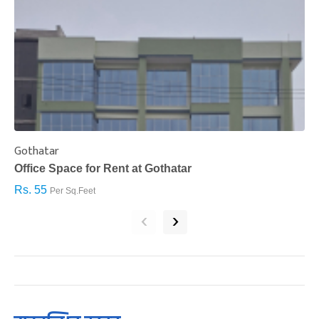
Gothatar
S
Office Space for Rent at Gothatar
H
Rs. 55
R
Per Sq.Feet
‹
›