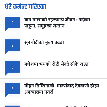
धेरै कमेन्ट गरिएका
पूर्णिमा व्रत
७ महिना बाँकी
७
-
चैत्र ७, २०८३
Mar 21, 2027
आइत
बाम माछाको रहस्यमय जीवन : नदीका
फागुपूर्णिमा
७ महिना बाँकी
८
९
पाहुना, समुद्रका सन्तान
-
चैत्र ८, २०८३
Mar 22, 2027
सोम
सुनचाँदीको मूल्य बढ्यो
८
मधेशमा भयको रोटी सेक्दै सीके राउत
५
मोहन तिम्सिनाजी- मार्क्सवाद देववाणी होइन,
५
अपव्याख्या नगरौं