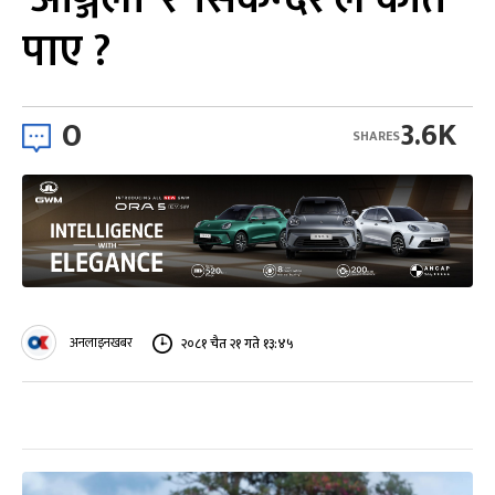
पाए ?
0
3.6K
SHARES
अनलाइनखबर
२०८१ चैत २१ गते १३:४५