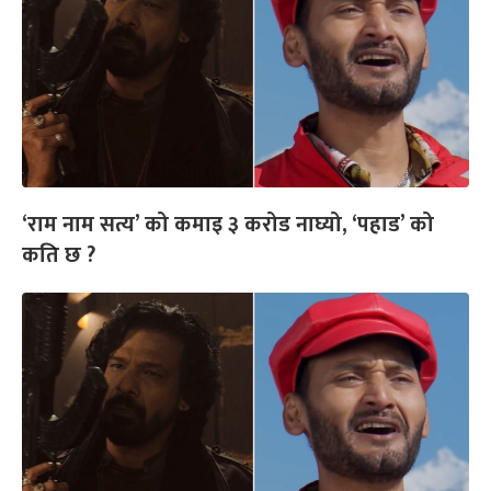
‘राम नाम सत्य’ को कमाइ ३ करोड नाघ्यो, ‘पहाड’ को
कति छ ?