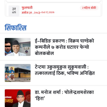
फूलपाती
२ महिना बाँकी
३१
-
असोज ३१ , २०८३
Oct 17, 2026
शनि
कार्तिक सङ्क्रान्ति
२ महिना बाँकी
१
सिफारिस
-
कार्तिक १, २०८३
Oct 18, 2026
आइत
ई–बिडिङ प्रकरण : विक्रम पाण्डेको
महानवमी
२ महिना बाँकी
३
-
कम्पनीले ७ करोड घटाएर फेर्‍यो
कार्तिक ३, २०८३
Oct 20, 2026
मंगल
बोलकबोल
विजयादशमी
२ महिना बाँकी
४
-
कार्तिक ४, २०८३
Oct 21, 2026
बुध
टेन्टमा उकुसमुकुस सुकुमवासी :
तत्काललाई ठिक, भविष्य अनिश्चित
पापा‌ङ्कुशा एकादशी व्रत
२ महिना बाँकी
५
-
कार्तिक ५, २०८३
Oct 22, 2026
बिहि
डा. मनोज शर्मा : चोलेन्द्रशमशेरका
कुकुर तिहार
३ महिना बाँकी
२२
-
कार्तिक २२, २०८३
Nov 8, 2026
आइत
‘हिरा’