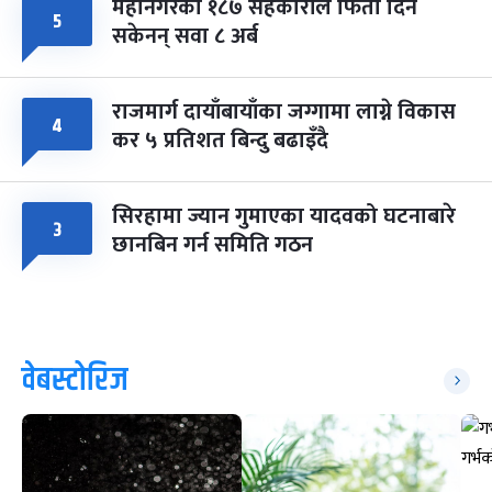
महानगरका १८७ सहकारीले फिर्ता दिन
५
सकेनन् सवा ८ अर्ब
राजमार्ग दायाँबायाँका जग्गामा लाग्ने विकास
४
कर ५ प्रतिशत बिन्दु बढाइँदै
सिरहामा ज्यान गुमाएका यादवको घटनाबारे
३
छानबिन गर्न समिति गठन
वेबस्टोरिज