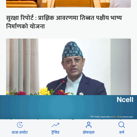
सुरक्षा रिपोर्ट : प्राज्ञिक आवरणमा तिब्बत पक्षीय भाष्य
निर्माणको योजना
‘संसद्‍मा कालो चस्मा खोल्नू, बैठक चल्दा सेयर कारोबार
नगर्नू’
ताजा अपडेट
ट्रेन्डिङ
प्रोफाइल
सर्च