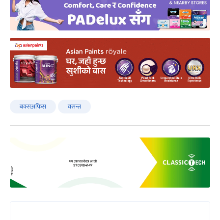
बक्सअफिस
वसन्त