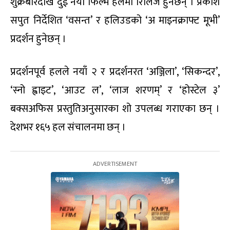
शुक्रबारदेखि दुई नयाँ फिल्म हलमा रिलिज हुनेछन् । प्रकाश
सपुत निर्देशित ‘वसन्त’ र हलिउडको ‘अ माइनक्राफ्ट मूभी’
प्रदर्शन हुनेछन् ।
प्रदर्शनपूर्व हलले नयाँ २ र प्रदर्शनरत ‘अञ्जिला’, ‘सिकन्दर’,
‘स्नो ह्वाइट’, ‘आउट ल’, ‘लाज शरणम्’ र ‘होस्टेल ३’
बक्सअफिस प्रस्तुतिअनुसारका शो उपलब्ध गराएका छन् ।
देशभर १६५ हल संचालनमा छन् ।