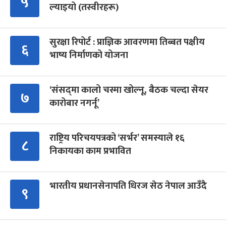
५
ल्याइयो (तस्वीरहरू)
सुरक्षा रिपोर्ट : प्राज्ञिक आवरणमा तिब्बत पक्षीय
६
भाष्य निर्माणको योजना
‘संसद्‍मा कालो चस्मा खोल्नू, बैठक चल्दा सेयर
७
कारोबार नगर्नू’
राष्ट्रिय परिचयपत्रको ‘सर्भर’ समस्याले १६
८
निकायका काम प्रभावित
भारतीय प्रधानसेनापति धिरज सेठ नेपाल आउँदै
९