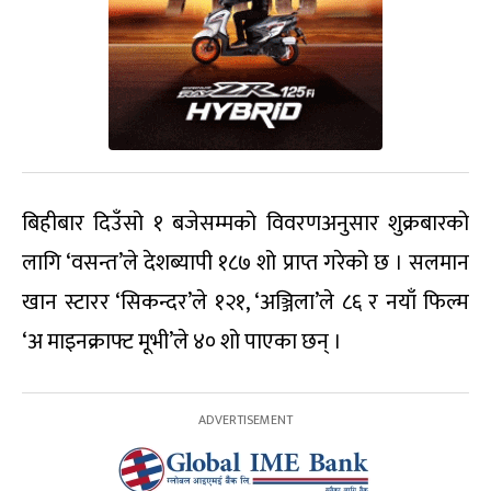
बिहीबार दिउँसो १ बजेसम्मको विवरणअनुसार शुक्रबारको
लागि ‘वसन्त’ले देशब्यापी १८७ शो प्राप्त गरेको छ । सलमान
खान स्टारर ‘सिकन्दर’ले १२१, ‘अञ्जिला’ले ८६ र नयाँ फिल्म
‘अ माइनक्राफ्ट मूभी’ले ४० शो पाएका छन् ।