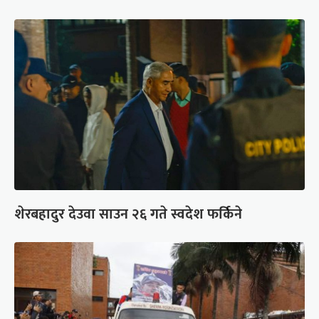
शेरबहादुर देउवा साउन २६ गते स्वदेश फर्किने