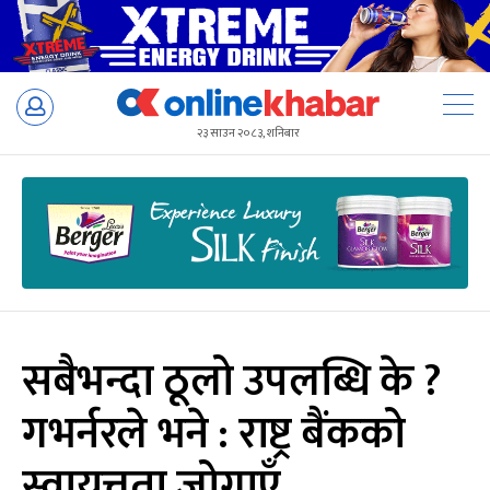
Skip
to
२३ साउन २०८३, शनिबार
content
सबैभन्दा ठूलो उपलब्धि के ?
गभर्नरले भने : राष्ट्र बैंकको
स्वायत्तता जोगाएँ