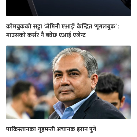
क्रोमबुकको सट्टा ‘जेमिनी एआई’ केन्द्रित ‘गूगलबुक’ :
माउसको कर्सर नै बन्नेछ एआई एजेन्ट
पाकिस्तानका गृहमन्त्री अचानक इरान पुगे