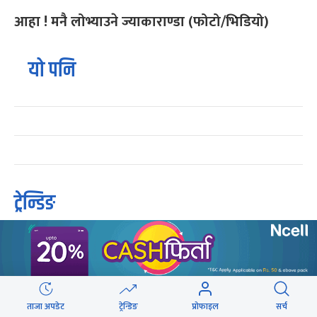
आहा ! मनै लोभ्याउने ज्याकाराण्डा (फोटो/भिडियो)
यो पनि
ट्रेन्डिङ
शेरबहादुर देउवा स्वदेश फर्किने समय परिवर्तन
१
बालेनलाई मनीष झाको जवाफ : महान जनादेश
२
ताजा अपडेट
ट्रेन्डिङ
प्रोफाइल
सर्च