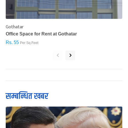
Gothatar
S
Office Space for Rent at Gothatar
H
Rs. 55
R
Per Sq.Feet
‹
›
सम्बन्धित खबर