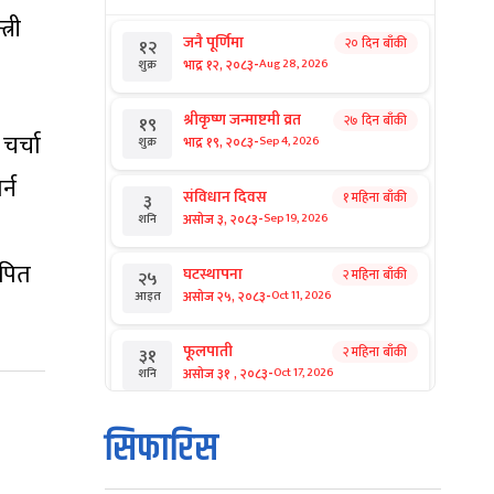
्री
जनै पूर्णिमा
२० दिन बाँकी
१२
-
भाद्र १२, २०८३
Aug 28, 2026
शुक्र
श्रीकृष्ण जन्माष्टमी व्रत
२७ दिन बाँकी
१९
चर्चा
-
भाद्र १९, २०८३
Sep 4, 2026
शुक्र
्न
संविधान दिवस
१ महिना बाँकी
३
-
असोज ३, २०८३
Sep 19, 2026
शनि
ापित
घटस्थापना
२ महिना बाँकी
२५
-
असोज २५, २०८३
Oct 11, 2026
आइत
फूलपाती
२ महिना बाँकी
३१
-
असोज ३१ , २०८३
Oct 17, 2026
शनि
कार्तिक सङ्क्रान्ति
२ महिना बाँकी
१
सिफारिस
-
कार्तिक १, २०८३
Oct 18, 2026
आइत