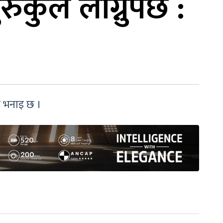
ुकुल लाग्नुपर्छ :
ेको भनाइ छ ।