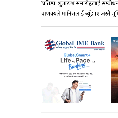
‘प्रतिष्ठा’ शुभारम्भ समारोहलाई सम्बो
चाणक्यले मानिसलाई ब्युँझाए जस्तै भूम