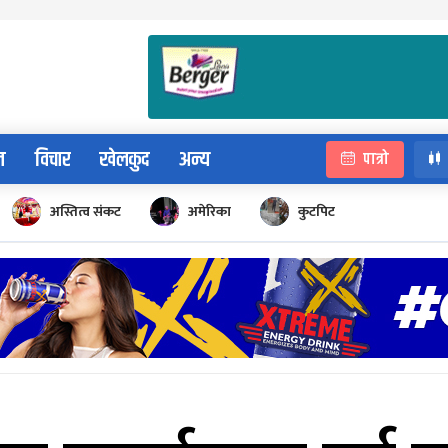
न
विचार
खेलकुद
अन्य
पात्रो
अस्तित्व संकट
अमेरिका
कुटपिट