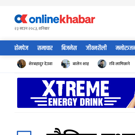
Skip
to
content
२३ साउन २०८३, शनिबार
होमपेज
समाचार
बिजनेस
जीवनशैली
मनोरञ्ज
शेरबहादुर देउवा
बालेन शाह
रवि लामिछाने