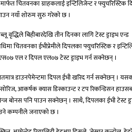
 मार्फत चितवनका ग्राहकलाई इन्टिलिजेन्ट र फ्युचरिस्टिक 
ाउन नयाँ शोरुम सुरु गरेको छ ।
ू वृद्धिले बिहीबारदेखि तीन दिनका लागि टेस्ट ड्राइभ एन्ड
 अवधिमा चितवनका ईभीप्रेमीले दिपलका फ्युचरिस्टिक र इन्टिलि
७ एल र दिपल एल०७ टेस्ट ड्राइभ गर्न सक्नेछन् ।
रतिशतमात्र डाउनपेमेन्टमा दिपल ईभी खरिद गर्न सक्नेछन् । यस
सेसोरिज, आकर्षक क्यास डिस्काउन्ट र टप रिकन्डिसन हाउस
्चेन्ज बोनस पनि पाउन सक्नेछन् । साथै, दिपलका ईभी टेस्ट ड्
ाउने कम्पनीले जनाएको छ ।
 अग्मेन्टेड रियालिटी हेडअप डिस्प्ले, जेस्चर कन्ट्रोल, हेडर