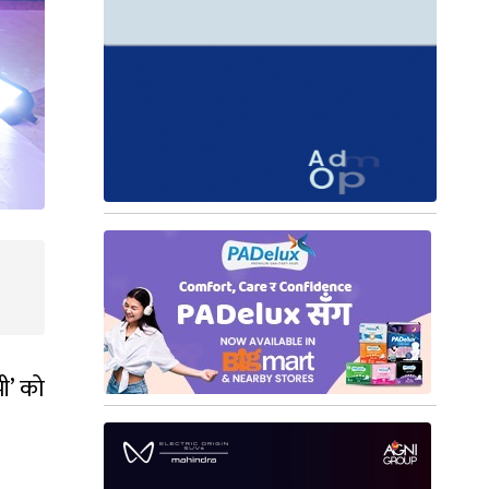
ी’ को