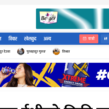
न
विचार
खेलकुद
अन्य
पात्रो
ुर देउवा
पुरबहादुर गुरुङ
तिब्बत