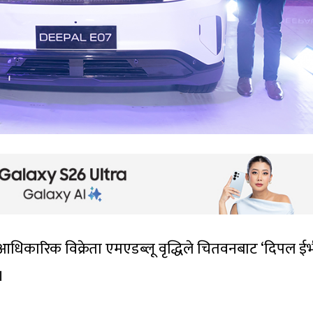
धिकारिक विक्रेता एमएडब्लू वृद्धिले चितवनबाट ‘दिपल ईभ
।