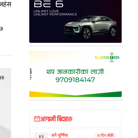
ाजहंस
०७
आगामी बिदाहरु
जनै पूर्णिमा
२२ दिन बाँकी
१२