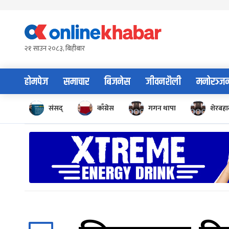
Skip
to
content
२१ साउन २०८३, बिहीबार
होमपेज
समाचार
बिजनेस
जीवनशैली
मनोरञ्ज
संसद्
काँग्रेस
गगन थापा
शेरबहाद