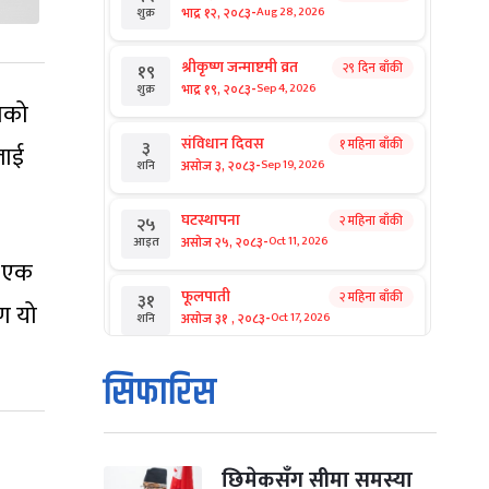
-
भाद्र १२, २०८३
Aug 28, 2026
शुक्र
श्रीकृष्ण जन्माष्टमी व्रत
२९ दिन बाँकी
१९
-
भाद्र १९, २०८३
Sep 4, 2026
शुक्र
ताको
संविधान दिवस
१ महिना बाँकी
३
लाई
-
असोज ३, २०८३
Sep 19, 2026
शनि
घटस्थापना
२ महिना बाँकी
२५
-
असोज २५, २०८३
Oct 11, 2026
आइत
ो एक
फूलपाती
२ महिना बाँकी
३१
ण यो
-
असोज ३१ , २०८३
Oct 17, 2026
शनि
कार्तिक सङ्क्रान्ति
२ महिना बाँकी
१
सिफारिस
-
कार्तिक १, २०८३
Oct 18, 2026
आइत
महानवमी
२ महिना बाँकी
३
-
कार्तिक ३, २०८३
Oct 20, 2026
मंगल
छिमेकसँग सीमा समस्या