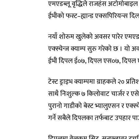
एमएडब्लू वृद्धिले राजहंस अटोमोबाइल
ईभीको फस्ट–ह्यान्ड एक्सपिरियन्स दिल
नयाँ शोरुम खुलेको अवसर पारेर एमएडब्ल
एक्स्चेन्ज क्याम्प सुरु गरेको छ । यो
ईभी दिपल ई०७, दिपल एस०७, दिपल एस०
टेस्ट ड्राइभ क्याम्पमा ग्राहकले २० प्
साथै निःशुल्क ७ किलोवाट चार्जर र ए
पुरानो गाडीको बेस्ट भ्यालुएसन र एक्स
गर्ने सबैले दिपलका तर्फबाट उपहार प
दिपलमा वेलकम सिट, सनफ्लावर टचस्क्रिन,