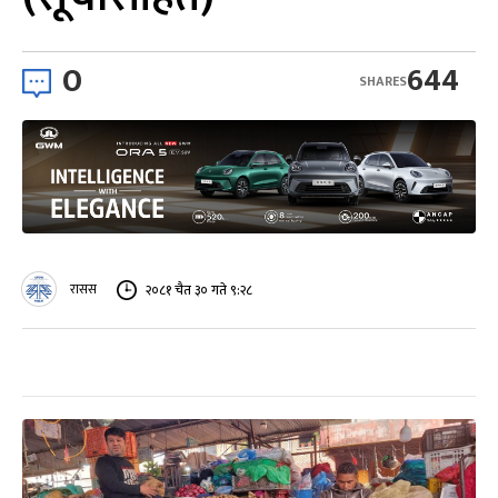
0
644
SHARES
रासस
२०८१ चैत ३० गते ९:२८