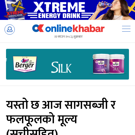
Skip
to
२२ साउन २०८३, शुक्रबार
content
यस्तो छ आज सागसब्जी र
फलफूलको मूल्य
(सूचीसहित)