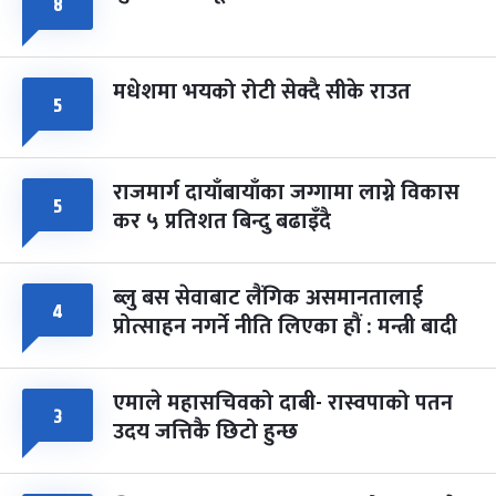
८
मधेशमा भयको रोटी सेक्दै सीके राउत
५
राजमार्ग दायाँबायाँका जग्गामा लाग्ने विकास
५
कर ५ प्रतिशत बिन्दु बढाइँदै
ब्लु बस सेवाबाट लैंगिक असमानतालाई
४
प्रोत्साहन नगर्ने नीति लिएका हौं : मन्त्री बादी
एमाले महासचिवको दाबी- रास्वपाको पतन
३
उदय जत्तिकै छिटो हुन्छ