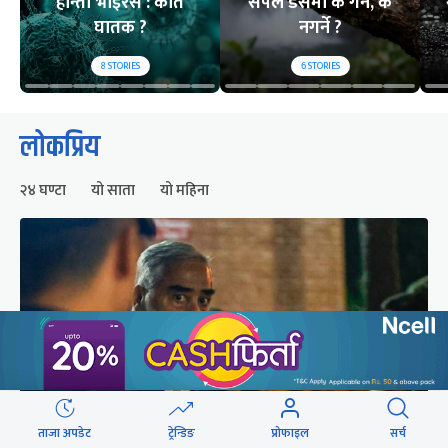
हान्ता भाइरस : कति
सर्पले डसेमा के गर्ने, के
घातक ?
नगर्ने ?
8
STORIES
6
STORIES
लोकप्रिय
२४ घण्टा
यो साता
यो महिना
ताजा अपडेट
ट्रेन्डिङ
प्रोफाइल
सर्च