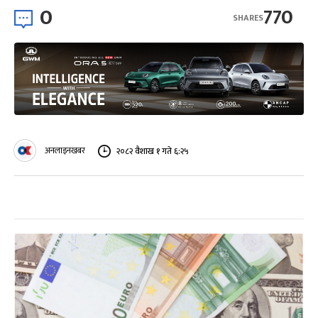
0
770
SHARES
अनलाइनखबर
२०८२ वैशाख १ गते ६:२५