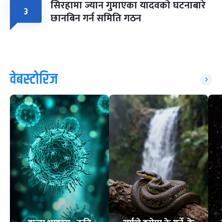
सिरहामा ज्यान गुमाएका यादवको घटनाबारे
३
छानबिन गर्न समिति गठन
वेबस्टोरिज