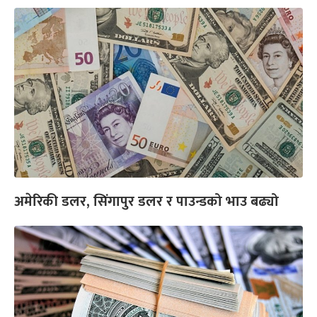
अमेरिकी डलर, सिंगापुर डलर र पाउन्डको भाउ बढ्यो