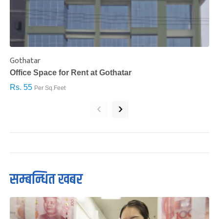
Gothatar
S
Office Space for Rent at Gothatar
H
Rs. 55
R
Per Sq.Feet
‹
›
सम्बन्धित खबर