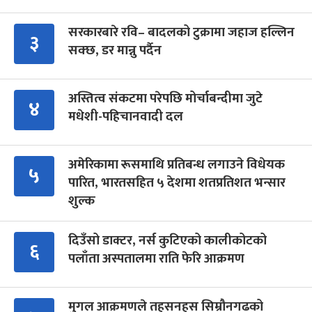
सरकारबारे रवि– बादलको टुक्रामा जहाज हल्लिन
३
सक्छ, डर मान्नु पर्दैन
अस्तित्व संकटमा परेपछि मोर्चाबन्दीमा जुटे
४
मधेशी-पहिचानवादी दल
अमेरिकामा रूसमाथि प्रतिबन्ध लगाउने विधेयक
५
पारित, भारतसहित ५ देशमा शतप्रतिशत भन्सार
शुल्क
दिउँसो डाक्टर, नर्स कुटिएको कालीकोटको
६
पलाँता अस्पतालमा राति फेरि आक्रमण
मुगल आक्रमणले तहसनहस सिम्रौनगढको