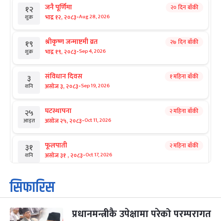
जनै पूर्णिमा
२० दिन बाँकी
१२
-
भाद्र १२, २०८३
Aug 28, 2026
शुक्र
श्रीकृष्ण जन्माष्टमी व्रत
२७ दिन बाँकी
१९
-
भाद्र १९, २०८३
Sep 4, 2026
शुक्र
संविधान दिवस
१ महिना बाँकी
३
-
असोज ३, २०८३
Sep 19, 2026
शनि
घटस्थापना
२ महिना बाँकी
२५
-
असोज २५, २०८३
Oct 11, 2026
आइत
फूलपाती
२ महिना बाँकी
३१
-
असोज ३१ , २०८३
Oct 17, 2026
शनि
कार्तिक सङ्क्रान्ति
२ महिना बाँकी
१
सिफारिस
-
कार्तिक १, २०८३
Oct 18, 2026
आइत
प्रधानमन्त्रीकै उपेक्षामा परेको परम्परागत
महानवमी
२ महिना बाँकी
३