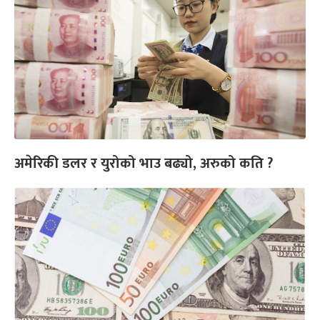
अमेरिकी डलर र युरोको भाउ बढ्यो, अरुको कति ?