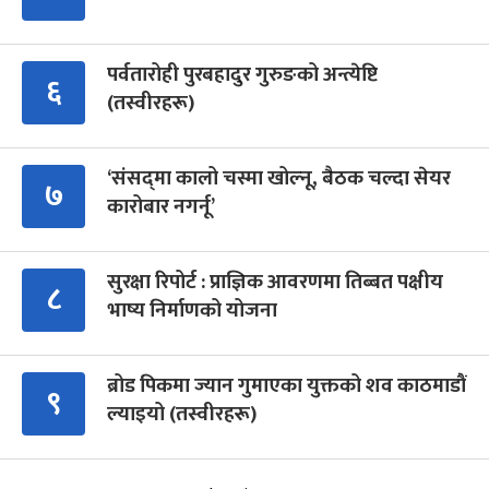
पर्वतारोही पुरबहादुर गुरुङको अन्त्येष्टि
६
(तस्वीरहरू)
‘संसद्‍मा कालो चस्मा खोल्नू, बैठक चल्दा सेयर
७
कारोबार नगर्नू’
सुरक्षा रिपोर्ट : प्राज्ञिक आवरणमा तिब्बत पक्षीय
८
भाष्य निर्माणको योजना
ब्रोड पिकमा ज्यान गुमाएका युक्तको शव काठमाडौं
९
ल्याइयो (तस्वीरहरू)