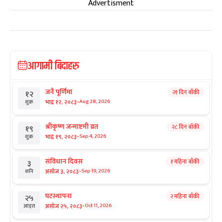
Advertisment
आगामी बिदाहरु
जनै पूर्णिमा
२१ दिन बाँकी
१२
-
भाद्र १२, २०८३
Aug 28, 2026
शुक्र
श्रीकृष्ण जन्माष्टमी व्रत
२८ दिन बाँकी
१९
-
भाद्र १९, २०८३
Sep 4, 2026
शुक्र
संविधान दिवस
१ महिना बाँकी
३
-
असोज ३, २०८३
Sep 19, 2026
शनि
घटस्थापना
२ महिना बाँकी
२५
-
असोज २५, २०८३
Oct 11, 2026
आइत