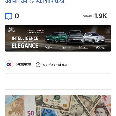
क्यानेडियन डलरको भाउ घट्यो
0
1.9K
SHARES
अनलाइनखबर
२०८२ चैत १२ गते ६:२३