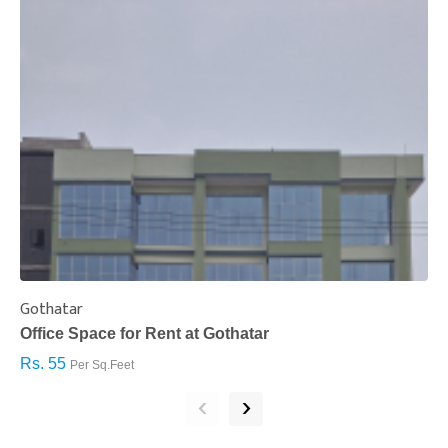
Gothatar
S
Office Space for Rent at Gothatar
H
Rs. 55
R
Per Sq.Feet
‹
›