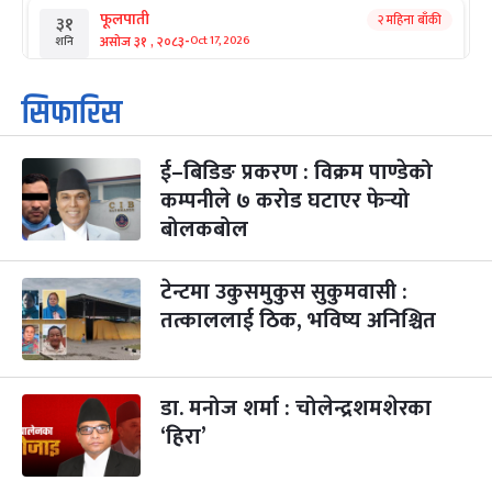
फूलपाती
२ महिना बाँकी
३१
-
असोज ३१ , २०८३
Oct 17, 2026
शनि
कार्तिक सङ्क्रान्ति
२ महिना बाँकी
१
सिफारिस
-
कार्तिक १, २०८३
Oct 18, 2026
आइत
ई–बिडिङ प्रकरण : विक्रम पाण्डेको
महानवमी
२ महिना बाँकी
३
-
कम्पनीले ७ करोड घटाएर फेर्‍यो
कार्तिक ३, २०८३
Oct 20, 2026
मंगल
बोलकबोल
विजयादशमी
२ महिना बाँकी
४
-
कार्तिक ४, २०८३
Oct 21, 2026
बुध
टेन्टमा उकुसमुकुस सुकुमवासी :
तत्काललाई ठिक, भविष्य अनिश्चित
पापा‌ङ्कुशा एकादशी व्रत
२ महिना बाँकी
५
-
कार्तिक ५, २०८३
Oct 22, 2026
बिहि
डा. मनोज शर्मा : चोलेन्द्रशमशेरका
कुकुर तिहार
३ महिना बाँकी
२२
-
कार्तिक २२, २०८३
Nov 8, 2026
आइत
‘हिरा’
गाई पूजा
३ महिना बाँकी
२३