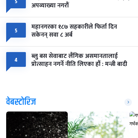
५
अपव्याख्या नगरौं
महानगरका १८७ सहकारीले फिर्ता दिन
५
सकेनन् सवा ८ अर्ब
ब्लु बस सेवाबाट लैंगिक असमानतालाई
४
प्रोत्साहन नगर्ने नीति लिएका हौं : मन्त्री बादी
वेबस्टोरिज