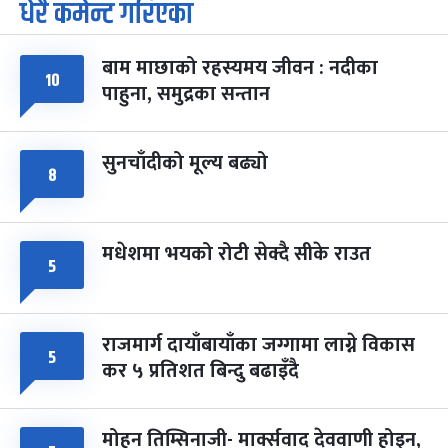
धेरै कमेन्ट गरिएका
पूर्णिमा व्रत
७ महिना बाँकी
७
-
चैत्र ७, २०८३
Mar 21, 2027
आइत
बाम माछाको रहस्यमय जीवन : नदीका
फागुपूर्णिमा
७ महिना बाँकी
८
१०
पाहुना, समुद्रका सन्तान
-
चैत्र ८, २०८३
Mar 22, 2027
सोम
सुनचाँदीको मूल्य बढ्यो
८
मधेशमा भयको रोटी सेक्दै सीके राउत
५
राजमार्ग दायाँबायाँका जग्गामा लाग्ने विकास
५
कर ५ प्रतिशत बिन्दु बढाइँदै
मोहन तिम्सिनाजी- मार्क्सवाद देववाणी होइन,