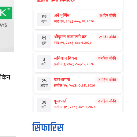
जनै पूर्णिमा
२१ दिन बाँकी
१२
-
भाद्र १२, २०८३
Aug 28, 2026
शुक्र
श्रीकृष्ण जन्माष्टमी व्रत
२८ दिन बाँकी
१९
-
भाद्र १९, २०८३
Sep 4, 2026
शुक्र
संविधान दिवस
१ महिना बाँकी
३
-
असोज ३, २०८३
Sep 19, 2026
शनि
ग किन
घटस्थापना
२ महिना बाँकी
२५
-
असोज २५, २०८३
Oct 11, 2026
आइत
।
फूलपाती
२ महिना बाँकी
३१
-
असोज ३१ , २०८३
Oct 17, 2026
शनि
कार्तिक सङ्क्रान्ति
२ महिना बाँकी
१
सिफारिस
-
कार्तिक १, २०८३
Oct 18, 2026
आइत