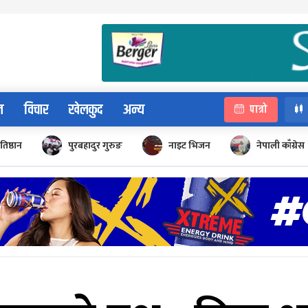
न
विचार
खेलकुद
अन्य
पात्रो
रतिष्ठान
पुरबहादुर गुरुङ
नाइट भिजन
नेपाली काँग्रेस