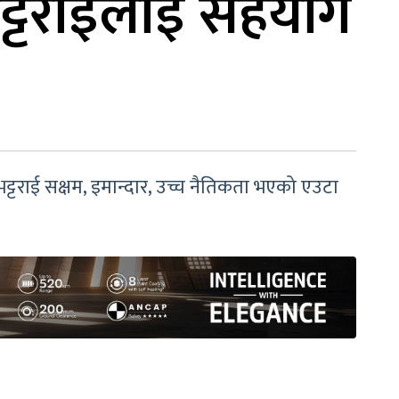
या भट्टराईलाई सहयोग
या भट्टराई सक्षम, इमान्दार, उच्च नैतिकता भएको एउटा