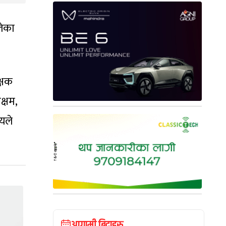
लेका
क्षक
क्षम,
यले
आगामी बिदाहरु