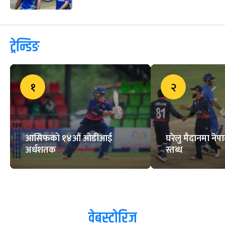
नेपाल भ्रमण गर्ने विषयमा इंग्ल्यान्ड
क्रिकेट बोर्डमा छलफल
जोराको शतकमा अमेरिकाविरुद्ध नेपाल
ए को प्रतिस्पर्धात्मक योगफल
बंगलादेशविरुद्ध टी–२०आई खेल्ने
टोलीमा छैनन् म्याक्सवेल र स्टोइनिस
ट्रेन्डिङ