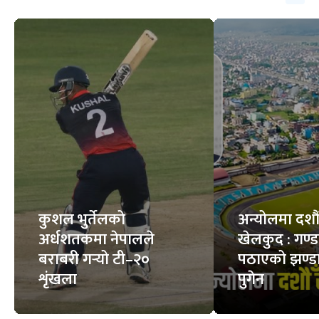
सर्पले डसेमा के गर्ने, के
स्वस्थ मान्छेको शरीरमा
नगर्ने ?
कति रगत हुन्छ ?
6
STORIES
7
STORIES
फिचर
सबै