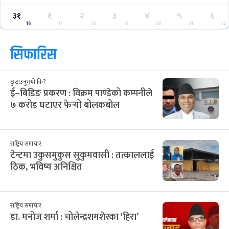
क्यालेन्डर
साउन २०८३
Jul
Aug 2026
/
आ
सो
मं
बु
बि
शु
श
२८
२९
३०
३१
३२
१
२
12
13
14
15
16
17
18
३
४
५
६
७
८
९
19
20
21
22
23
24
25
१०
११
१२
१३
१४
१५
१६
26
27
28
29
30
31
1
१७
१८
१९
२०
२१
२२
२३
2
3
4
5
6
7
8
२४
२५
२६
२७
२८
२९
३०
9
10
11
12
13
14
15
३१
१
२
३
४
५
६
16
17
18
19
20
21
22
सिफारिस