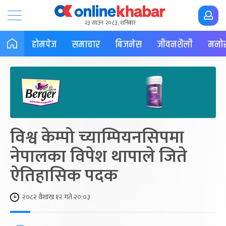
२३ साउन २०८३, शनिबार
होमपेज
समाचार
बिजनेस
जीवनशैली
मनोर
विश्व केम्पो च्याम्पियनसिपमा
नेपालका विपेश थापाले जिते
ऐतिहासिक पदक
२०८२ वैशाख १२ गते २०:०३