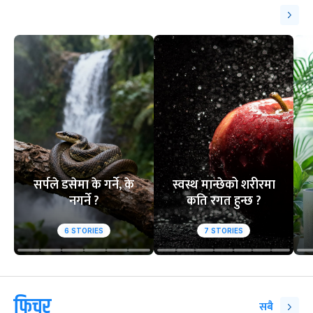
१
२
आसिफको १४औं ओडीआई
घरेलु मैदानमा नेप
अर्धशतक
स्तब्ध
वेबस्टोरिज