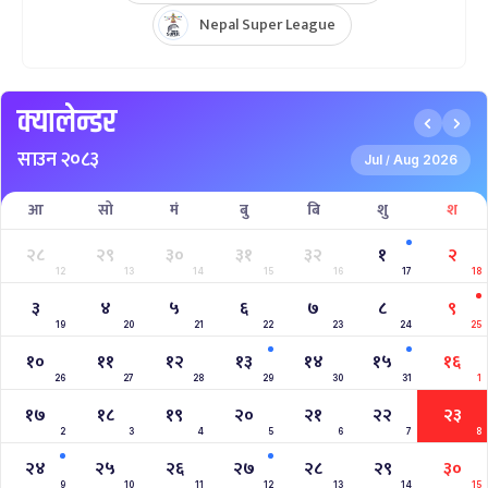
Nepal Super League 2025
INTERNATIONAL WOMENS CHAMPIONSHIP 2025
AAHA RARA Pokhara Gold Cup 2025
NPL- NEPAL PREMIER LEAGUE (2024)
West Indies A Tour to Nepal 2024
Nepal Tri-Nation T20I Series (2024)
2023–2027 ICC Cricket World Cup League 2
Nepal Vs Canada ODI Series
Aaha RARA Pokhara gold cup
Nepal Super League