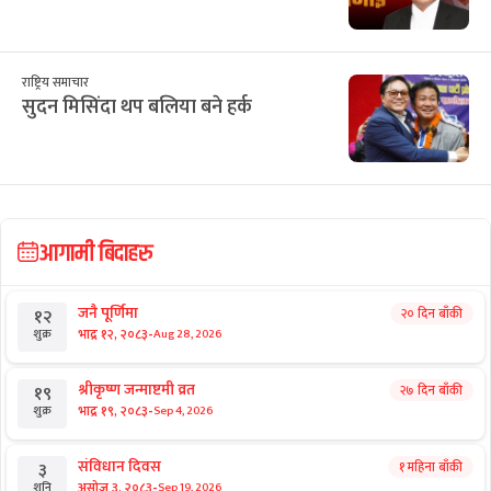
छुटाउनुभयो कि?
ई–बिडिङ प्रकरण : विक्रम पाण्डेको कम्पनीले
७ करोड घटाएर फेर्‍यो बोलकबोल
राष्ट्रिय समाचार
टेन्टमा उकुसमुकुस सुकुमवासी : तत्काललाई
ठिक, भविष्य अनिश्चित
राष्ट्रिय समाचार
डा. मनोज शर्मा : चोलेन्द्रशमशेरका ‘हिरा’
राष्ट्रिय समाचार
सुदन मिसिंदा थप बलिया बने हर्क