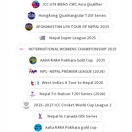
U19 Women\'s World Cup warmup
ICC Men T20 World Cup 2024
IPL 2024
Under Lights T20I Series 2026
ICC Womens T20 World Cup Global Qualifier 2026
NPL- Nepal Premier League 2025
ICC T20 World Cup Asia & East Asia-Pacific Qualifier
ICC T20 World Cup Asia-EAP Qaulifier 2025
Unity Cup Nepal vs West Indies 2025
ICC Womens T20 World Cup Asia Qualifier
ICC U19 MENS CWC Asia Qualifier
Hongkong Quadrangular T20I Series
AFGHANISTAN U19 TOUR OF NEPAL 2025