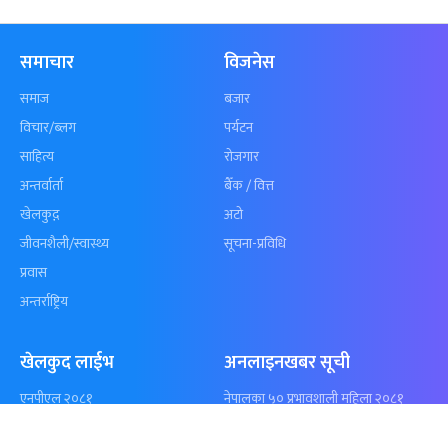
कुशल भुर्तेलको
अन्योलमा दशौँ र
अर्धशतकमा नेपालले
खेलकुद : गण्
बराबरी गर्‍यो टी–२०
पठाएको झण्डा
शृंखला
पुगेन
समाचार
विजनेस
समाज
बजार