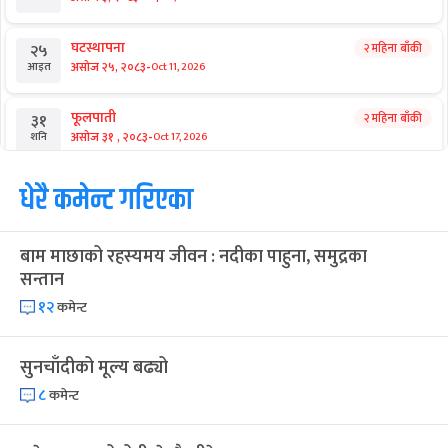
आगामी बिदाहरु
जनै पूर्णिमा
२० दिन बाँकी
१२
-
भाद्र १२, २०८३
Aug 28, 2026
शुक्र
श्रीकृष्ण जन्माष्टमी व्रत
२७ दिन बाँकी
१९
-
भाद्र १९, २०८३
Sep 4, 2026
शुक्र
संविधान दिवस
१ महिना बाँकी
३
-
असोज ३, २०८३
Sep 19, 2026
शनि
घटस्थापना
२ महिना बाँकी
२५
-
असोज २५, २०८३
Oct 11, 2026
आइत