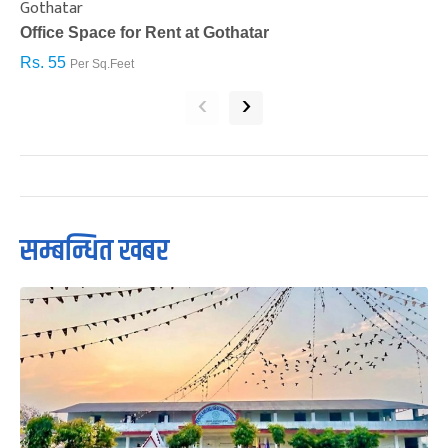
Gothatar
S
Office Space for Rent at Gothatar
H
Rs. 55
R
Per Sq.Feet
‹
›
सम्बन्धित खबर