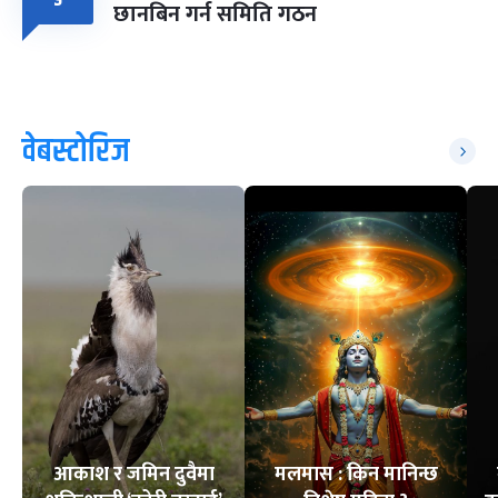
छानबिन गर्न समिति गठन
वेबस्टोरिज
आकाश र जमिन दुवैमा
मलमास : किन मानिन्छ