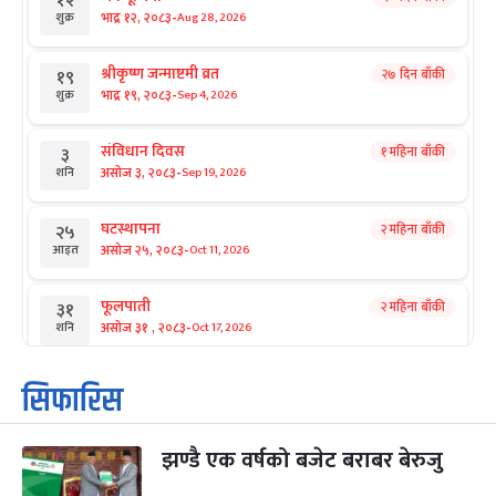
१२
-
भाद्र १२, २०८३
Aug 28, 2026
शुक्र
श्रीकृष्ण जन्माष्टमी व्रत
२७ दिन बाँकी
१९
-
भाद्र १९, २०८३
Sep 4, 2026
शुक्र
संविधान दिवस
१ महिना बाँकी
३
-
असोज ३, २०८३
Sep 19, 2026
शनि
घटस्थापना
२ महिना बाँकी
२५
-
असोज २५, २०८३
Oct 11, 2026
आइत
फूलपाती
२ महिना बाँकी
३१
-
असोज ३१ , २०८३
Oct 17, 2026
शनि
कार्तिक सङ्क्रान्ति
२ महिना बाँकी
१
सिफारिस
-
कार्तिक १, २०८३
Oct 18, 2026
आइत
झण्डै एक वर्षको बजेट बराबर बेरुजु
महानवमी
२ महिना बाँकी
३
-
कार्तिक ३, २०८३
Oct 20, 2026
मंगल