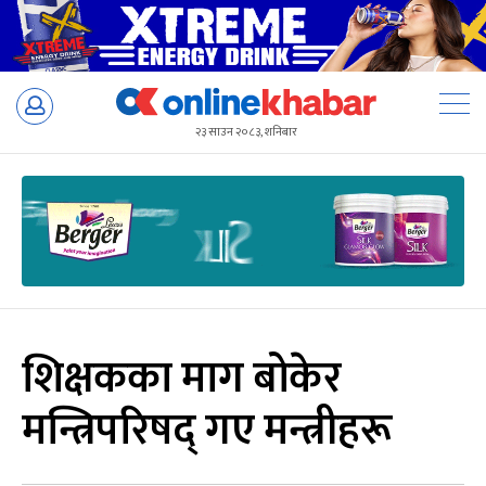
Skip
to
२३ साउन २०८३, शनिबार
content
शिक्षकका माग बोकेर
मन्त्रिपरिषद् गए मन्त्रीहरू