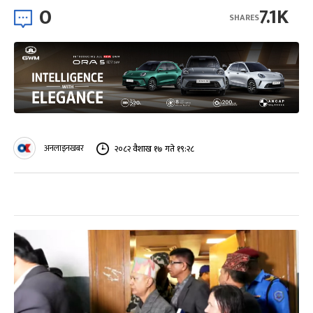
0
7.1K
SHARES
अनलाइनखबर
२०८२ वैशाख १७ गते १९:२८