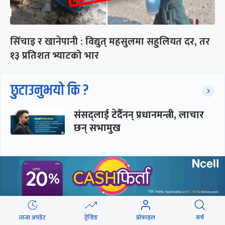
सिँचाइ र खानेपानी : विद्युत् महसुलमा सहुलियत दर, तर
१३ प्रतिशत भ्याटको भार
छुटाउनुभयो कि ?
संसद्लाई टेर्दैनन् प्रधानमन्त्री, लाचार
छन् सभामुख
‘अस्थायी प्रकृतिको अध्यादेशले ऐनको
व्यवस्था विस्थापित गर्न सक्दैन’
ताजा अपडेट
ट्रेन्डिङ
प्रोफाइल
सर्च
सरकार-प्रसाईं लुकामारी : छिनमै