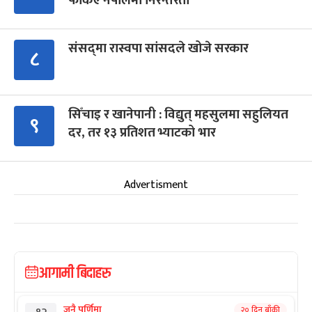
फर्किए नेपालमा निरन्तरता
संसद्‍मा रास्वपा सांसदले खोजे सरकार
८
सिँचाइ र खानेपानी : विद्युत् महसुलमा सहुलियत
९
दर, तर १३ प्रतिशत भ्याटको भार
Advertisment
आगामी बिदाहरु
जनै पूर्णिमा
२० दिन बाँकी