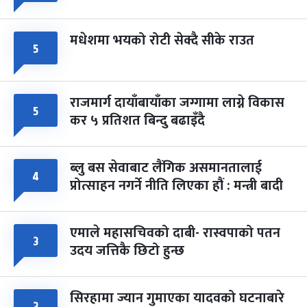
मधेशमा भयको रोटी सेक्दै सीके राउत
५
राजमार्ग दायाँबायाँका जग्गामा लाग्ने विकास
५
कर ५ प्रतिशत बिन्दु बढाइँदै
ब्लु बस सेवाबाट लैंगिक असमानतालाई
४
प्रोत्साहन नगर्ने नीति लिएका हौं : मन्त्री बादी
एमाले महासचिवको दाबी- रास्वपाको पतन
३
उदय जत्तिकै छिटो हुन्छ
सिरहामा ज्यान गुमाएका यादवको घटनाबारे
३