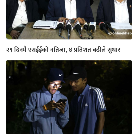
२९ दिनमै एसईईको नतिजा, ४ प्रतिशत बढीले सुधार