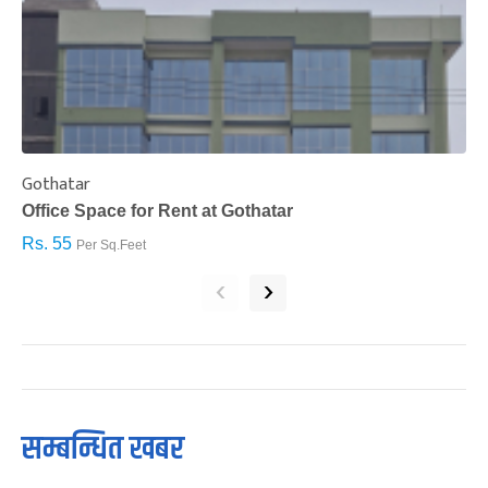
Gothatar
S
Office Space for Rent at Gothatar
H
Rs. 55
R
Per Sq.Feet
‹
›
सम्बन्धित खबर