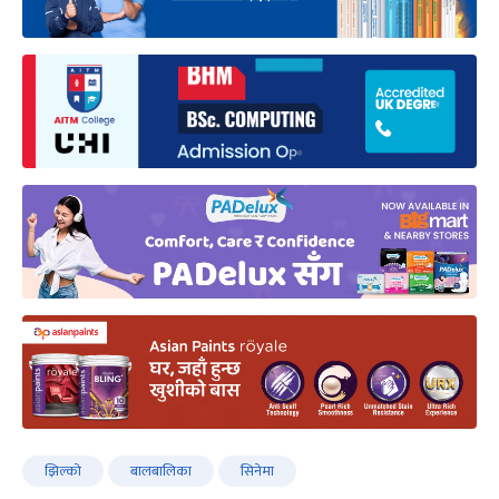
झिल्को
बालबालिका
सिनेमा