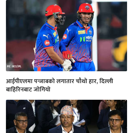
आईपीएलमा पन्जाबको लगातार चौथो हार, दिल्ली
बाहिरिनबाट जोगियो