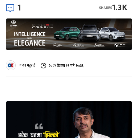
1
1.3K
SHARES
यादव भट्टराई
२०८२ वैशाख १९ गते १०:३६