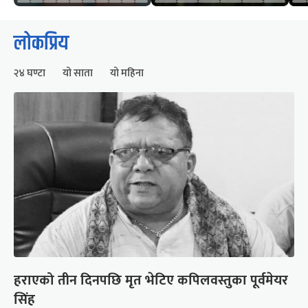
लोकप्रिय
२४ घण्टा
यो साता
यो महिना
हराएको तीन दिनपछि मृत भेटिए कपिलवस्तुका पूर्वमेयर
सिंह