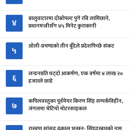
बालुवाटारमा दोस्रोपल्ट पुगे रवि लामिछाने,
४
प्रधानमन्त्रीसँग ४५ मिनेट कुराकानी
ओली-प्रचण्डको तीन बुँदेले प्रदेशपिच्छे संकट
५
लन्डनप्रति घट्दो आकर्षण, एक वर्षमा ४ लाख २०
६
हजारले छाडे
कपिलवस्तुका पूर्वमेयर किरण सिंह सम्पर्कविहीन,
७
जंगलमा भेटियो मोटरसाइकल
रास्वपा सांसद ढकाल भन्छन्- सिंहदरबारको नाम