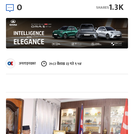
0
1.3K
SHARES
अनलाइनखबर
२०८२ वैशाख २३ गते ९:५४