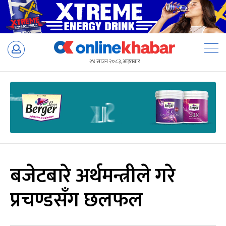
Skip
to
२४ साउन २०८३, आइतबार
content
बजेटबारे अर्थमन्त्रीले गरे
प्रचण्डसँग छलफल