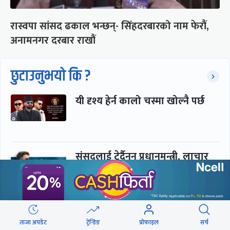
रास्वपा सांसद ढकाल भन्छन्- सिंहदरबारको नाम फेरौं,
अनामनगर दरबार राखौं
छुटाउनुभयो कि ?
यी दृश्य हेर्न कालो चस्मा खोल्नै पर्छ
संसद्लाई टेर्दैनन् प्रधानमन्त्री, लाचार
छन् सभामुख
‘अस्थायी प्रकृतिको अध्यादेशले ऐनको
ताजा अपडेट
ट्रेन्डिङ
प्रोफाइल
सर्च
व्यवस्था विस्थापित गर्न सक्दैन’