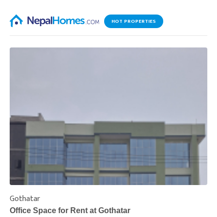
HOT PROPERTIES
Gothatar
S
Office Space for Rent at Gothatar
H