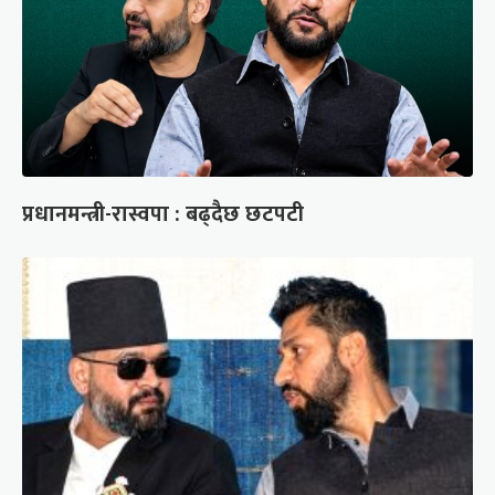
प्रधानमन्त्री-रास्वपा : बढ्दैछ छटपटी