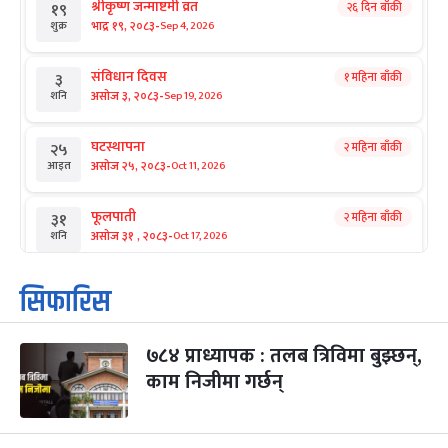
श्रीकृष्ण जन्माष्टमी व्रत
२६ दिन बाँकी
१९
-
भाद्र १९, २०८३
Sep 4, 2026
शुक्र
संविधान दिवस
१ महिना बाँकी
३
-
असोज ३, २०८३
Sep 19, 2026
शनि
घटस्थापना
२ महिना बाँकी
२५
-
असोज २५, २०८३
Oct 11, 2026
आइत
फूलपाती
२ महिना बाँकी
३१
-
असोज ३१ , २०८३
Oct 17, 2026
शनि
कार्तिक सङ्क्रान्ति
२ महिना बाँकी
१
सिफारिस
-
कार्तिक १, २०८३
Oct 18, 2026
आइत
७८४ प्राध्यापक : तलब त्रिविमा बुझ्छन्,
महानवमी
२ महिना बाँकी
३
-
काम निजीमा गर्छन्
कार्तिक ३, २०८३
Oct 20, 2026
मंगल
विजयादशमी
२ महिना बाँकी
४
-
कार्तिक ४, २०८३
Oct 21, 2026
बुध