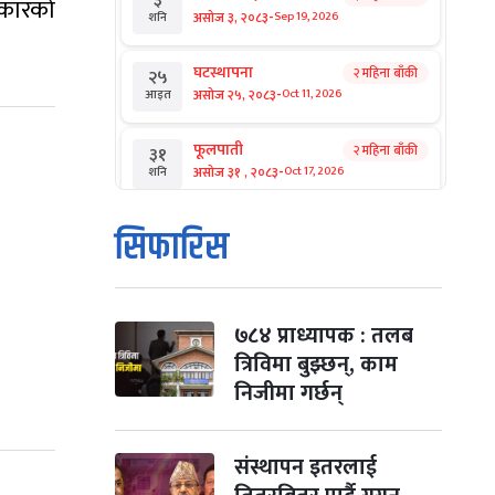
३
सरकारको
-
असोज ३, २०८३
Sep 19, 2026
शनि
घटस्थापना
२ महिना बाँकी
२५
-
असोज २५, २०८३
Oct 11, 2026
आइत
फूलपाती
२ महिना बाँकी
३१
-
असोज ३१ , २०८३
Oct 17, 2026
शनि
कार्तिक सङ्क्रान्ति
२ महिना बाँकी
१
सिफारिस
-
कार्तिक १, २०८३
Oct 18, 2026
आइत
महानवमी
२ महिना बाँकी
३
-
कार्तिक ३, २०८३
Oct 20, 2026
मंगल
७८४ प्राध्यापक : तलब
त्रिविमा बुझ्छन्, काम
विजयादशमी
२ महिना बाँकी
४
निजीमा गर्छन्
-
कार्तिक ४, २०८३
Oct 21, 2026
बुध
पापा‌ङ्कुशा एकादशी व्रत
संस्थापन इतरलाई
२ महिना बाँकी
५
-
कार्तिक ५, २०८३
Oct 22, 2026
बिहि