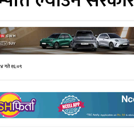
पत्ति ल्याउन सरका
४ गते १६:०९