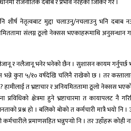
्धानमा राजनीतिक दबाब र प्रभाव नरहेको जिकिर गरे ।
नि शीर्ष नेतृत्वबाट मुद्दा चलाउनु/नचलाउनु भनि दबाब
ियमिततामा संलग्न ठूलो नेक्सस भएकाहरूमाथि अनुसन्धान 
 लैजानू र नलैजानू भनेर भनेको छैन । सुशासन कायम गर्नुपर्छ
भन्ने कुरा ५/१० वर्षदेखि चलिनै राखेको छ । तर कस्ताला
 ? हामीलाई त भ्रष्टाचार र अनियमिततामा ठूलो नेक्सस भएको
ना प्रविधिको क्षेत्रमा हुने भ्रष्टाचारमा त कायापलट नै गरि
नताको प्रश्न हो । बलिको बोको त कर्मचारी मात्रै भयो नि ।
्मचारीले प्रमाणसहित भन्नुपर्‍यो नि । तर उहाँहरू कोही 