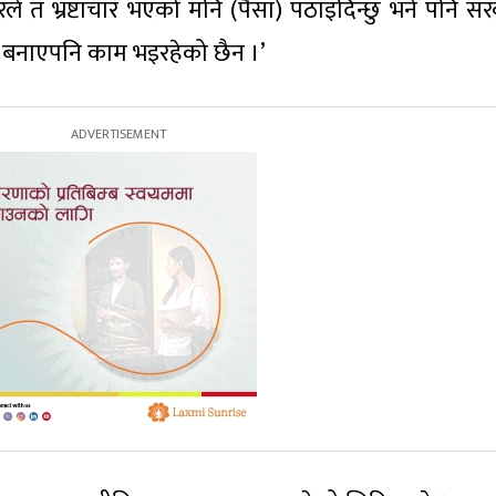
ापुरले त भ्रष्टाचार भएको मनि (पैसा) पठाइदिन्छु भने पनि 
ल बनाएपनि काम भइरहेको छैन ।’