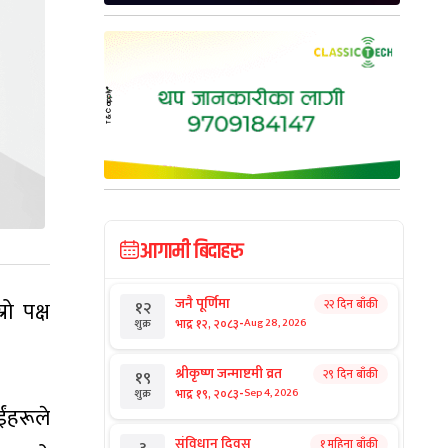
आगामी बिदाहरु
जनै पूर्णिमा
रो पक्ष
२२ दिन बाँकी
१२
-
भाद्र १२, २०८३
Aug 28, 2026
शुक्र
श्रीकृष्ण जन्माष्टमी व्रत
२९ दिन बाँकी
१९
-
भाद्र १९, २०८३
Sep 4, 2026
शुक्र
ंहरूले
संविधान दिवस
१ महिना बाँकी