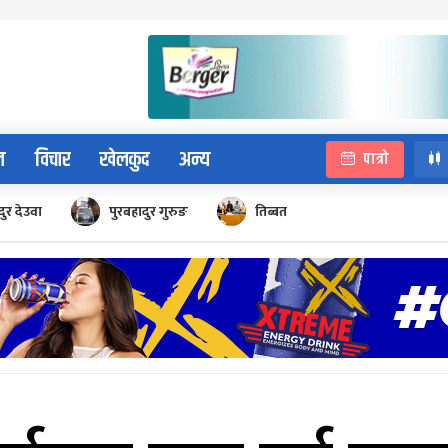
न
विचार
खेलकुद
अन्य
पात्रो
ुर देउवा
पुरबहादुर गुरुङ
तिब्बत