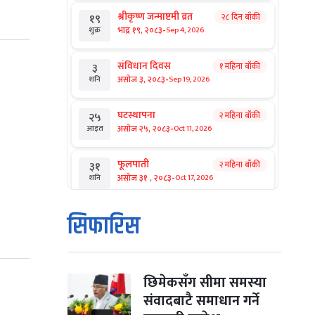
श्रीकृष्ण जन्माष्टमी व्रत
२८ दिन बाँकी
१९
-
भाद्र १९, २०८३
Sep 4, 2026
शुक्र
संविधान दिवस
१ महिना बाँकी
३
-
असोज ३, २०८३
Sep 19, 2026
शनि
घटस्थापना
२ महिना बाँकी
२५
-
असोज २५, २०८३
Oct 11, 2026
आइत
फूलपाती
२ महिना बाँकी
३१
-
असोज ३१ , २०८३
Oct 17, 2026
शनि
कार्तिक सङ्क्रान्ति
२ महिना बाँकी
१
सिफारिस
-
कार्तिक १, २०८३
Oct 18, 2026
आइत
महानवमी
२ महिना बाँकी
३
-
कार्तिक ३, २०८३
Oct 20, 2026
मंगल
छिमेकसँग सीमा समस्या
संवादबाटै समाधान गर्ने
विजयादशमी
२ महिना बाँकी
४