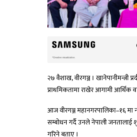
२७ वैशाख, वीरगञ्ज । खानेपानीमन्त्री
प्राथमिकतामा राखेर आगामी आर्थिक व
आज वीरगञ्ज महानगरपालिका–१६ मा ना
सम्बोधन गर्दै उनले नेपाली जनतालाई श
गरिने बताए ।