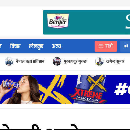
न
विचार
खेलकुद
अन्य
पात्रो
नेपाल प्रज्ञा प्रतिष्ठान
पुरबहादुर गुरुङ
खगेन्द्र सुनार