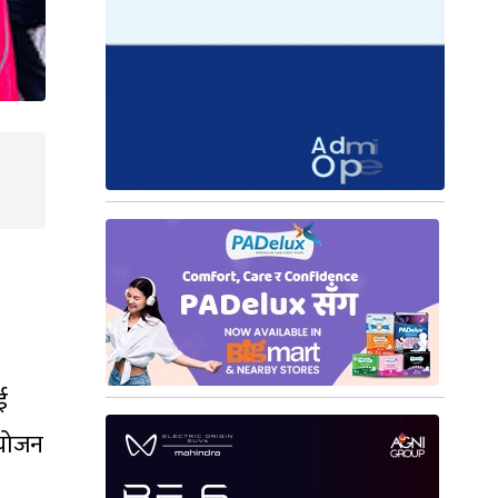
ई
ियोजन