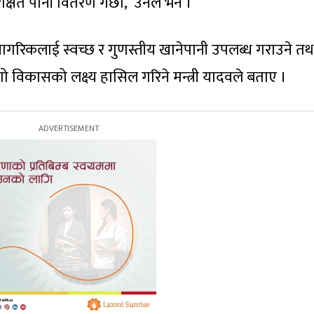
्षित पानी वितरण गछौँ,’ उनले भने ।
ागरिकलाई स्वच्छ र गुणस्तीय खानेपानी उपलब्ध गराउने तथ
िगो विकासको लक्ष्य हासिल गरिने मन्त्री यादवले बताए ।