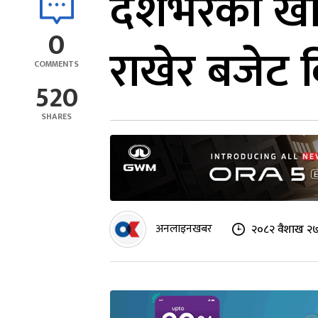
देशभरका खा
0
राखेर बजेट व
COMMENTS
520
SHARES
अनलाइनखबर
२०८२ वैशाख २७