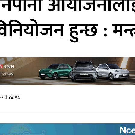
नेपानी आयोजनालाई
िनियोजन हुन्छ : मन्त
 गते १४:५८