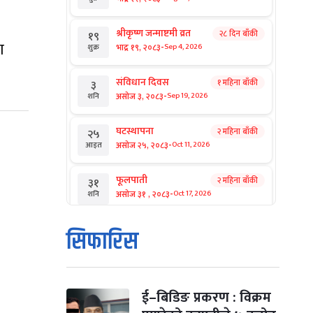
श्रीकृष्ण जन्माष्टमी व्रत
२८ दिन बाँकी
१९
ा
-
भाद्र १९, २०८३
Sep 4, 2026
शुक्र
संविधान दिवस
१ महिना बाँकी
३
-
असोज ३, २०८३
Sep 19, 2026
शनि
घटस्थापना
२ महिना बाँकी
२५
-
असोज २५, २०८३
Oct 11, 2026
आइत
फूलपाती
२ महिना बाँकी
३१
-
असोज ३१ , २०८३
Oct 17, 2026
शनि
कार्तिक सङ्क्रान्ति
२ महिना बाँकी
१
सिफारिस
-
कार्तिक १, २०८३
Oct 18, 2026
आइत
महानवमी
२ महिना बाँकी
३
-
कार्तिक ३, २०८३
Oct 20, 2026
मंगल
ई–बिडिङ प्रकरण : विक्रम