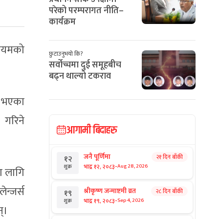
परेको परम्परागत नीति–
कार्यक्रम
नियमको
छुटाउनुभयो कि?
सर्वोच्चमा दुई समूहबीच
बढ्न थाल्यो टकराव
ध भएका
 गरिने
आगामी बिदाहरु
जनै पूर्णिमा
२१ दिन बाँकी
१२
-
भाद्र १२, २०८३
Aug 28, 2026
शुक्र
का लागि
न्जर्स
श्रीकृष्ण जन्माष्टमी व्रत
२८ दिन बाँकी
१९
-
भाद्र १९, २०८३
Sep 4, 2026
शुक्र
न्।