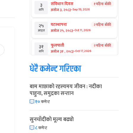
संविधान दिवस
१ महिना बाँकी
३
-
असोज ३, २०८३
Sep 19, 2026
शनि
घटस्थापना
२ महिना बाँकी
२५
-
असोज २५, २०८३
Oct 11, 2026
आइत
फूलपाती
२ महिना बाँकी
३१
-
असोज ३१ , २०८३
Oct 17, 2026
शनि
धेरै कमेन्ट गरिएका
कार्तिक सङ्क्रान्ति
२ महिना बाँकी
१
-
कार्तिक १, २०८३
Oct 18, 2026
आइत
बाम माछाको रहस्यमय जीवन : नदीका
महानवमी
२ महिना बाँकी
३
पाहुना, समुद्रका सन्तान
-
कार्तिक ३, २०८३
Oct 20, 2026
मंगल
१०
कमेन्ट
विजयादशमी
२ महिना बाँकी
४
-
कार्तिक ४, २०८३
Oct 21, 2026
बुध
सुनचाँदीको मूल्य बढ्यो
८
कमेन्ट
पापा‌ङ्कुशा एकादशी व्रत
२ महिना बाँकी
५