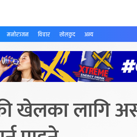
मनोरञ्जन
विचार
खेलकुद
अन्य
ी खेलका लागि अस्