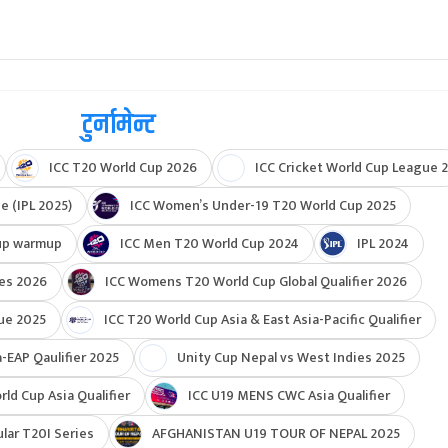
टुर्नामेन्ट
ICC T20 World Cup 2026
ICC Cricket World Cup League 2
e (IPL 2025)
ICC Women’s Under-19 T20 World Cup 2025
up warmup
ICC Men T20 World Cup 2024
IPL 2024
ies 2026
ICC Womens T20 World Cup Global Qualifier 2026
ue 2025
ICC T20 World Cup Asia & East Asia-Pacific Qualifier
-EAP Qaulifier 2025
Unity Cup Nepal vs West Indies 2025
d Cup Asia Qualifier
ICC U19 MENS CWC Asia Qualifier
ar T20I Series
AFGHANISTAN U19 TOUR OF NEPAL 2025