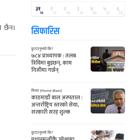
३१
१
२
३
४
५
६
16
17
18
19
20
21
22
े छैन।
सिफारिस
छुटाउनुभयो कि?
७८४ प्राध्यापक : तलब
त्रिविमा बुझ्छन्, काम
निजीमा गर्छन्
फिचर (Home Main)
काठमाडौं बाल अस्पताल :
अन्तर्राष्ट्रिय स्तरको सेवा,
सरकारी सरह शुल्क
छुटाउनुभयो कि?
प्रधानमन्त्रीकै उपेक्षामा