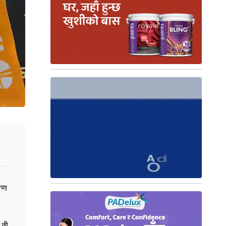
ारण
 ती