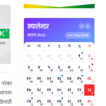
क्यालेन्डर
साउन २०८३
Jul
Aug 2026
/
आ
सो
मं
बु
बि
शु
श
२८
२९
३०
३१
३२
१
२
12
13
14
15
16
17
18
३
४
५
६
७
८
९
19
20
21
22
23
24
25
१०
११
१२
१३
१४
१५
१६
 परेका
26
27
28
29
30
31
1
१७
१८
१९
२०
२१
२२
२३
्यानमा
2
3
4
5
6
7
8
खेलाडी
२४
२५
२६
२७
२८
२९
३०
9
10
11
12
13
14
15