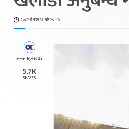
खेलाडी अनुबन्ध ग
२०८२ वैशाख ३१ गते २०:४३
अनलाइनखबर
5.7K
SHARES