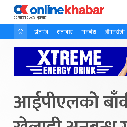
२२ साउन २०८३, शुक्रबार
होमपेज
समाचार
बिजनेस
जीवनशैली
आईपीएलको बाँक