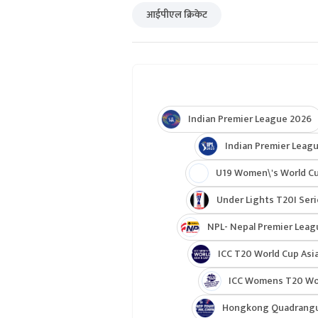
आईपीएल क्रिकेट
Indian Premier League 2026
Indian Premier Leagu
U19 Women\'s World C
Under Lights T20I Ser
NPL- Nepal Premier Leag
ICC T20 World Cup Asia
ICC Womens T20 Worl
Hongkong Quadrangul