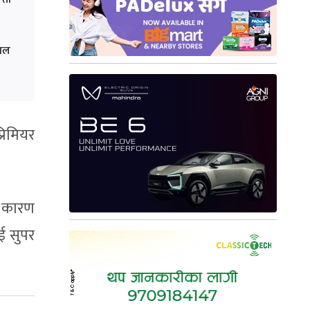
ोयल
रिमियर
ा कारण
नई सुपर