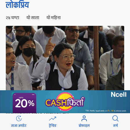
लोकप्रिय
२४ घण्टा
यो साता
यो महिना
सीटीईभीटीको कार्यालयमा करार र ज्यालादारी
कर्मचारीको घेराउ (तस्वीरहरू)
ताजा अपडेट
ट्रेन्डिङ
प्रोफाइल
सर्च