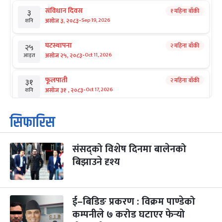
संविधान दिवस
१ महिना बाँकी
३
-
असोज ३, २०८३
Sep 19, 2026
शनि
घटस्थापना
२ महिना बाँकी
२५
-
असोज २५, २०८३
Oct 11, 2026
आइत
फूलपाती
२ महिना बाँकी
३१
-
असोज ३१ , २०८३
Oct 17, 2026
शनि
कार्तिक सङ्क्रान्ति
२ महिना बाँकी
१
सिफारिस
-
कार्तिक १, २०८३
Oct 18, 2026
आइत
संसद्को विशेष दिनमा बालेनको
महानवमी
२ महिना बाँकी
३
-
बिझाउने दृश्य
कार्तिक ३, २०८३
Oct 20, 2026
मंगल
विजयादशमी
२ महिना बाँकी
४
-
कार्तिक ४, २०८३
Oct 21, 2026
बुध
ई–बिडिङ प्रकरण : विक्रम पाण्डेको
कम्पनीले ७ करोड घटाएर फेर्‍यो
पापा‌ङ्कुशा एकादशी व्रत
२ महिना बाँकी
५