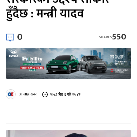
हुँदैछ : मन्त्री यादव
0
550
SHARES
अनलाइनखबर
२०८२ जेठ ६ गते १५:४१