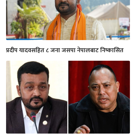
प्रदीप यादवसहित ८ जना जसपा नेपालबाट निष्कासित