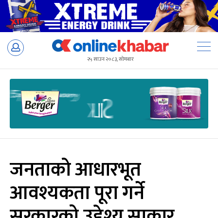
Skip
to
२५ साउन २०८३, सोमबार
content
जनताको आधारभूत
आवश्यकता पूरा गर्ने
सरकारको उद्देश्य साकार