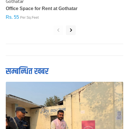
Gothatar
S
Office Space for Rent at Gothatar
H
Rs. 55
R
Per Sq.Feet
‹
›
सम्बन्धित खबर