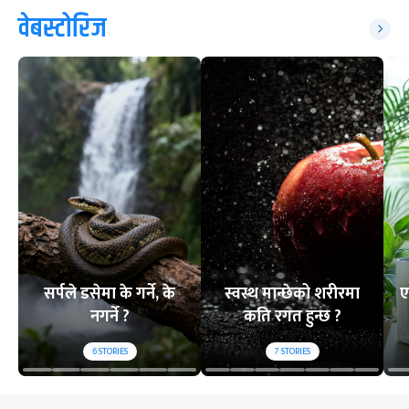
वेबस्टोरिज
सर्पले डसेमा के गर्ने, के
स्वस्थ मान्छेको शरीरमा
ए
नगर्ने ?
कति रगत हुन्छ ?
6
STORIES
7
STORIES