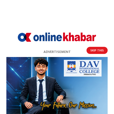
AFGHANISTAN U19 TOUR OF NEPAL 2025
Nepal Super League 2025
INTERNATIONAL WOMENS CHAMPIONSHIP 2025
AAHA RARA Pokhara Gold Cup 2025
NPL- NEPAL PREMIER LEAGUE (2024)
West Indies A Tour to Nepal 2024
SKIP THIS
ADVERTISEMENT
Nepal Tri-Nation T20I Series (2024)
2023–2027 ICC Cricket World Cup League 2
Nepal Vs Canada ODI Series
Aaha RARA Pokhara gold cup
Nepal Super League