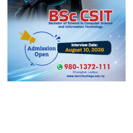
क्यालेन्डर
साउन २०८३
Jul
Aug 2026
/
आ
सो
मं
बु
बि
शु
श
२८
२९
३०
३१
३२
१
२
12
13
14
15
16
17
18
३
४
५
६
७
८
९
19
20
21
22
23
24
25
१०
११
१२
१३
१४
१५
१६
26
27
28
29
30
31
1
१७
१८
१९
२०
२१
२२
२३
2
3
4
5
6
7
8
२४
२५
२६
२७
२८
२९
३०
9
10
11
12
13
14
15
३१
१
२
३
४
५
६
16
17
18
19
20
21
22