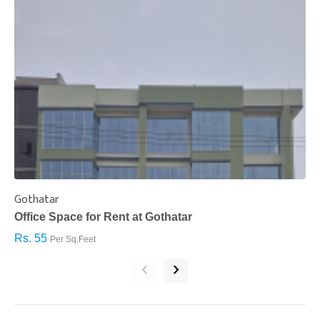
Gothatar
S
Office Space for Rent at Gothatar
H
Rs. 55
R
Per Sq.Feet
‹
›