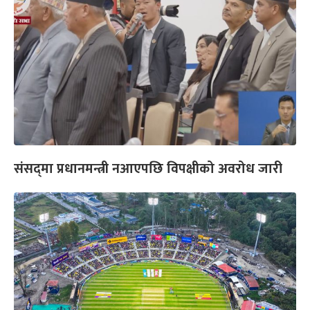
संसद्‌मा प्रधानमन्त्री नआएपछि विपक्षीको अवरोध जारी