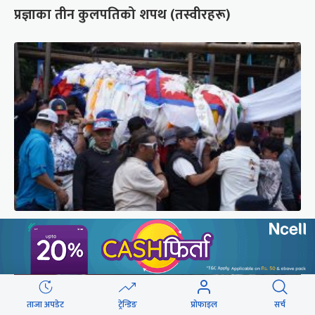
प्रज्ञाका तीन कुलपतिको शपथ (तस्वीरहरू)
पर्वतारोही पुरबहादुर गुरुङको अन्त्येष्टि (तस्वीरहरू)
ताजा अपडेट
ट्रेन्डिङ
प्रोफाइल
सर्च