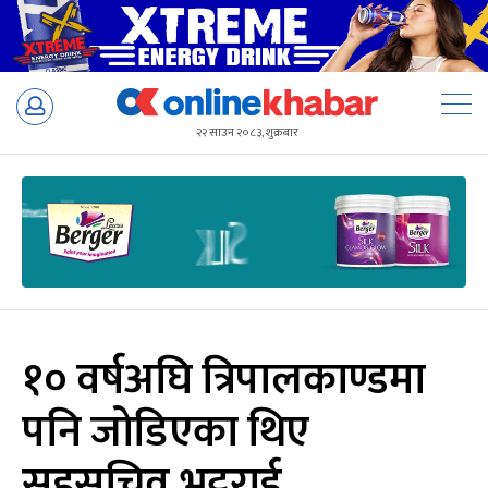
Skip
to
२२ साउन २०८३, शुक्रबार
content
१० वर्षअघि त्रिपालकाण्डमा
पनि जोडिएका थिए
सहसचिव भट्टराई