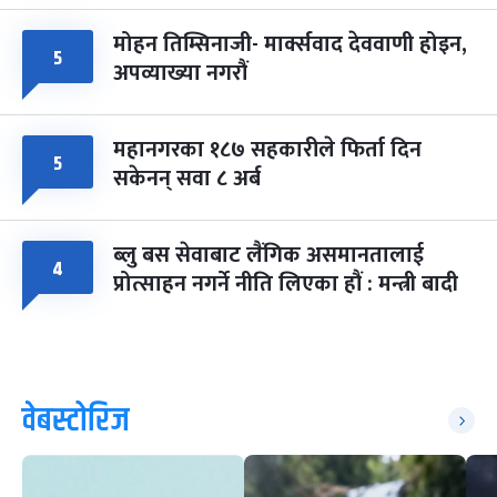
मोहन तिम्सिनाजी- मार्क्सवाद देववाणी होइन,
५
अपव्याख्या नगरौं
महानगरका १८७ सहकारीले फिर्ता दिन
५
सकेनन् सवा ८ अर्ब
ब्लु बस सेवाबाट लैंगिक असमानतालाई
४
प्रोत्साहन नगर्ने नीति लिएका हौं : मन्त्री बादी
वेबस्टोरिज