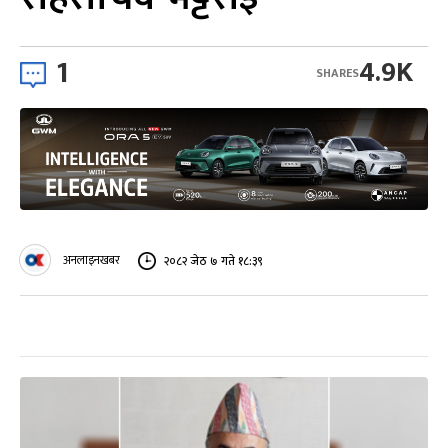
1
4.9K
SHARES
अनलाइनखबर
२०८२ जेठ ७ गते १८:३९