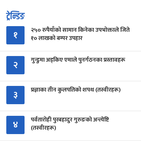
ट्रेन्डिङ
२५० रुपैयाँको सामान किनेका उपभोक्ताले जिते
१
१० लाखको बम्पर उपहार
गुन्डुमा अड्किए एमाले पुनर्गठनका प्रस्तावहरू
२
प्रज्ञाका तीन कुलपतिको शपथ (तस्वीरहरू)
३
पर्वतारोही पुरबहादुर गुरुङको अन्त्येष्टि
४
(तस्वीरहरू)