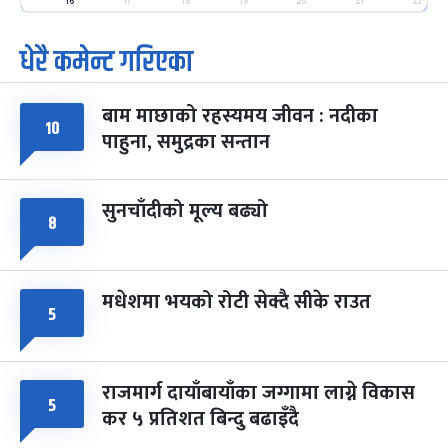
-
16
17
18
19
20
21
22
फाल्गुन २५, २०८३
Mar 9, 2027
मंगल
धेरै कमेन्ट गरिएका
पूर्णिमा व्रत
७ महिना बाँकी
७
-
चैत्र ७, २०८३
Mar 21, 2027
आइत
बाम माछाको रहस्यमय जीवन : नदीका
१०
फागुपूर्णिमा
७ महिना बाँकी
८
पाहुना, समुद्रका सन्तान
-
चैत्र ८, २०८३
Mar 22, 2027
सोम
सुनचाँदीको मूल्य बढ्यो
८
मधेशमा भयको रोटी सेक्दै सीके राउत
५
राजमार्ग दायाँबायाँका जग्गामा लाग्ने विकास
५
कर ५ प्रतिशत बिन्दु बढाइँदै