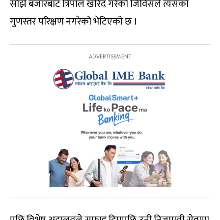
सोझै बजारबाट त्रिपाल खरिद गरेको जिविसले त्यसको
गुणस्तर परिक्षण नगरेको भेटिएको छ ।
पछि विशेष अदालतले सफाइ दिएपछि उनी निजामती सेवामा