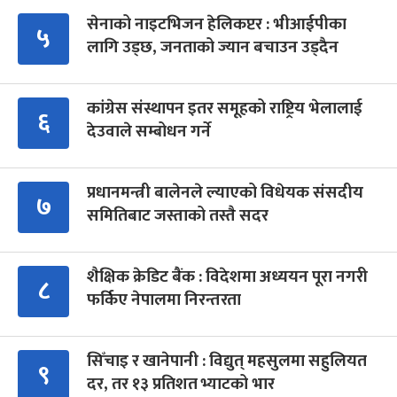
सेनाको नाइटभिजन हेलिकप्टर : भीआईपीका
५
लागि उड्छ, जनताको ज्यान बचाउन उड्दैन
कांग्रेस संस्थापन इतर समूहको राष्ट्रिय भेलालाई
६
देउवाले सम्बोधन गर्ने
प्रधानमन्त्री बालेनले ल्याएको विधेयक संसदीय
७
समितिबाट जस्ताको तस्तै सदर
शैक्षिक क्रेडिट बैंक : विदेशमा अध्ययन पूरा नगरी
८
फर्किए नेपालमा निरन्तरता
सिँचाइ र खानेपानी : विद्युत् महसुलमा सहुलियत
९
दर, तर १३ प्रतिशत भ्याटको भार