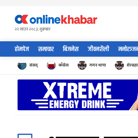
Skip
to
content
२२ साउन २०८३, शुक्रबार
होमपेज
समाचार
बिजनेस
जीवनशैली
मनोरञ्ज
संसद्
काँग्रेस
गगन थापा
शेरबहाद