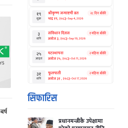
श्रीकृष्ण जन्माष्टमी व्रत
२८ दिन बाँकी
१९
-
भाद्र १९, २०८३
Sep 4, 2026
शुक्र
संविधान दिवस
१ महिना बाँकी
३
-
असोज ३, २०८३
Sep 19, 2026
शनि
घटस्थापना
२ महिना बाँकी
२५
-
असोज २५, २०८३
Oct 11, 2026
आइत
फूलपाती
२ महिना बाँकी
३१
-
असोज ३१ , २०८३
Oct 17, 2026
शनि
कार्तिक सङ्क्रान्ति
२ महिना बाँकी
१
सिफारिस
-
कार्तिक १, २०८३
Oct 18, 2026
आइत
बर्ष
महानवमी
२ महिना बाँकी
३
-
कार्तिक ३, २०८३
Oct 20, 2026
मंगल
प्रधानमन्त्रीकै उपेक्षामा