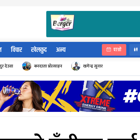
न
विचार
खेलकुद
अन्य
पात्रो
ुर देउवा
करदाता प्रोत्साहन
खगेन्द्र सुनार