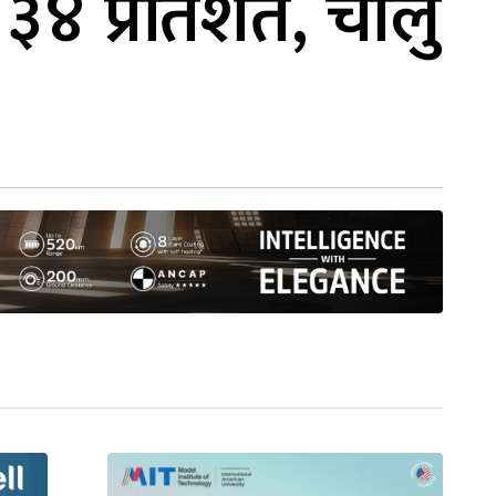
३४ प्रतिशत, चालु