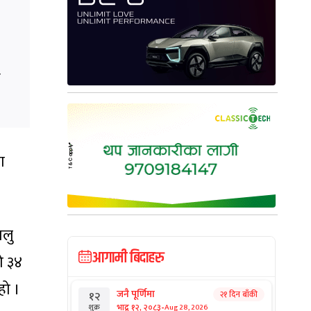
ी
ा
ालु
आगामी बिदाहरु
ो ३४
हो ।
जनै पूर्णिमा
२१ दिन बाँकी
१२
-
भाद्र १२, २०८३
Aug 28, 2026
शुक्र