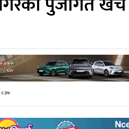
गरको पुँजीगत खर्च 
े ८:३७