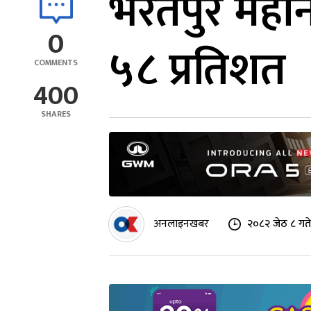
भरतपुर महान
0
५८ प्रतिशत
COMMENTS
400
SHARES
अनलाइनखबर
२०८२ जेठ ८ गत