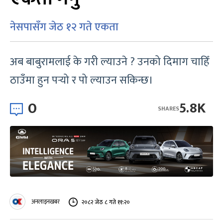
नेसपासँग जेठ १२ गते एकता
अब बाबुरामलाई के गरी ल्याउने ? उनको दिमाग चाहिँ
ठाउँमा हुन पर्‍यो र पो ल्याउन सकिन्छ।
0
5.8K
SHARES
अनलाइनखबर
२०८२ जेठ ८ गते ११:२०