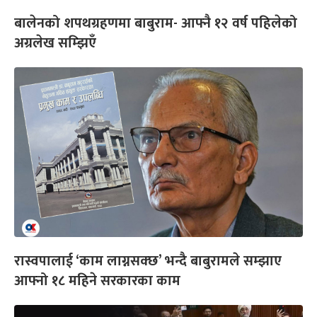
बालेनको शपथग्रहणमा बाबुराम- आफ्नै १२ वर्ष पहिलेको
अग्रलेख सम्झिएँ
रास्वपालाई ‘काम लाग्नसक्छ’ भन्दै बाबुरामले सम्झाए
आफ्नो १८ महिने सरकारका काम