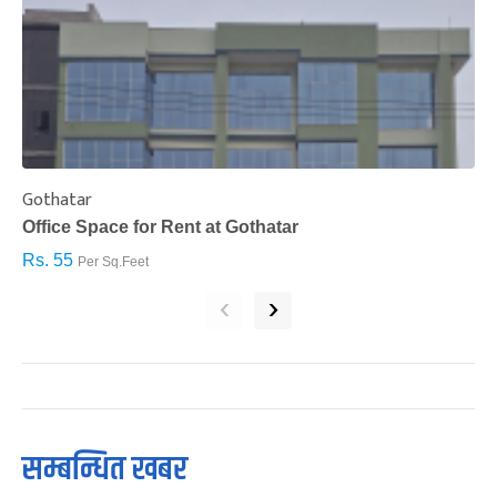
Gothatar
S
Office Space for Rent at Gothatar
H
Rs. 55
R
Per Sq.Feet
‹
›
सम्बन्धित खबर