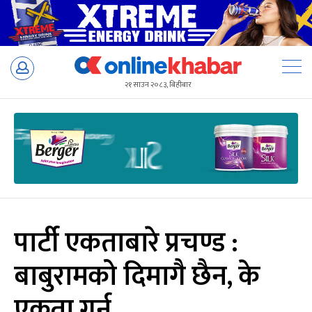
Skip
to
२१ साउन २०८३, बिहीबार
content
पार्टी एकताबारे प्रचण्ड :
बाबुरामको दिमागै छैन, के
एकता गर्नु