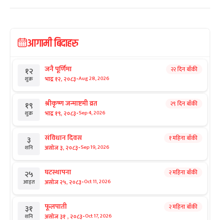
आगामी बिदाहरु
जनै पूर्णिमा
२२ दिन बाँकी
१२
-
भाद्र १२, २०८३
Aug 28, 2026
शुक्र
श्रीकृष्ण जन्माष्टमी व्रत
२९ दिन बाँकी
१९
-
भाद्र १९, २०८३
Sep 4, 2026
शुक्र
संविधान दिवस
१ महिना बाँकी
३
-
असोज ३, २०८३
Sep 19, 2026
शनि
घटस्थापना
२ महिना बाँकी
२५
-
असोज २५, २०८३
Oct 11, 2026
आइत
फूलपाती
२ महिना बाँकी
३१
-
असोज ३१ , २०८३
Oct 17, 2026
शनि