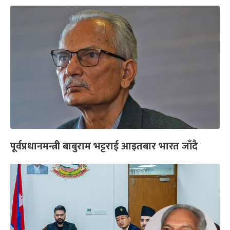
पूर्वप्रधानमन्त्री बाबुराम भट्टराई आइतबार भारत जाँदै