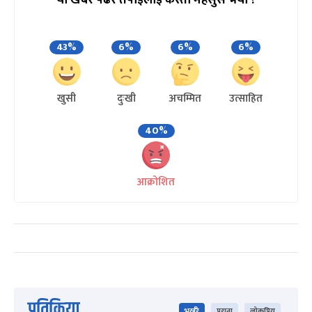
यो खबर पढेर तपाईलाई कस्तो महसुस भयो ?
43%
6%
6%
6%
खुसी
दुःखी
अचम्मित
उत्साहित
40%
आक्रोशित
प्रतिक्रिया
भर्खरै
पुराना
लोकप्रिय