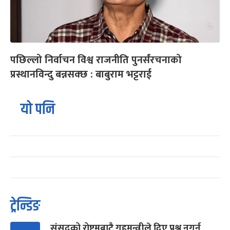
पछिल्लो निर्वाचन विश्व राजनीति पुनर्संरचनाको
प्रस्थानविन्दु बन्नसक्छ : बाबुराम भट्टराई
यो पनि
ट्रेन्डिङ
संसद्को रोष्ट्रमबाटै गृहमन्त्रीले दिए प्रश्न नगर्न