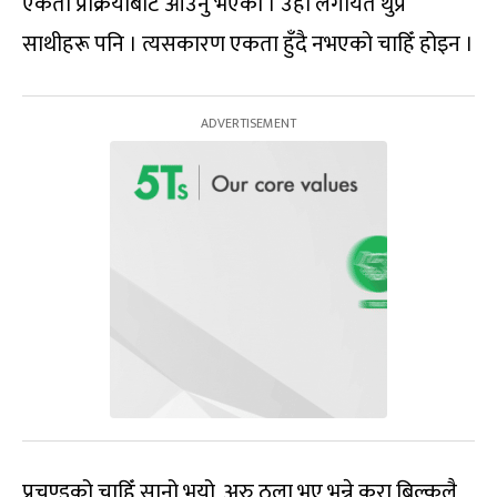
एकता प्रक्रियाबाटै आउनु भएको । उहाँ लगायत थुप्रै
साथीहरू पनि । त्यसकारण एकता हुँदै नभएको चाहिँ होइन ।
प्रचण्डको चाहिँ सानो भयो, अरु ठूला भए भन्ने कुरा बिल्कुलै