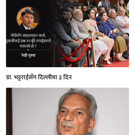
डा. भट्टराईसँग दिल्लीमा ३ दिन