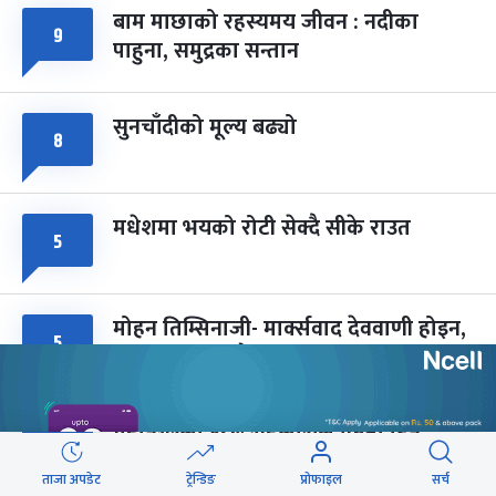
बाम माछाको रहस्यमय जीवन : नदीका
फागुपूर्णिमा
९
७ महिना बाँकी
८
पाहुना, समुद्रका सन्तान
-
चैत्र ८, २०८३
Mar 22, 2027
सोम
सुनचाँदीको मूल्य बढ्यो
८
मधेशमा भयको रोटी सेक्दै सीके राउत
५
मोहन तिम्सिनाजी- मार्क्सवाद देववाणी होइन,
५
अपव्याख्या नगरौं
महानगरका १८७ सहकारीले फिर्ता दिन
५
सकेनन् सवा ८ अर्ब
ताजा अपडेट
ट्रेन्डिङ
प्रोफाइल
सर्च