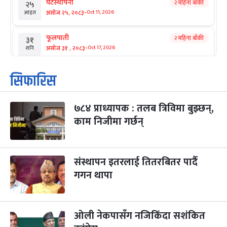
घटस्थापना
२ महिना बाँकी
२५
-
असोज २५, २०८३
Oct 11, 2026
आइत
फूलपाती
२ महिना बाँकी
३१
-
असोज ३१ , २०८३
Oct 17, 2026
शनि
कार्तिक सङ्क्रान्ति
२ महिना बाँकी
१
सिफारिस
-
कार्तिक १, २०८३
Oct 18, 2026
आइत
७८४ प्राध्यापक : तलब त्रिविमा बुझ्छन्,
महानवमी
२ महिना बाँकी
३
-
काम निजीमा गर्छन्
कार्तिक ३, २०८३
Oct 20, 2026
मंगल
विजयादशमी
२ महिना बाँकी
४
-
कार्तिक ४, २०८३
Oct 21, 2026
बुध
संस्थापन इतरलाई तितरबितर पार्दै
गगन थापा
पापा‌ङ्कुशा एकादशी व्रत
२ महिना बाँकी
५
-
कार्तिक ५, २०८३
Oct 22, 2026
बिहि
ओली नेकपासँग नजिकिँदा सशंकित
कुकुर तिहार
३ महिना बाँकी
२२
-
कार्तिक २२, २०८३
Nov 8, 2026
आइत