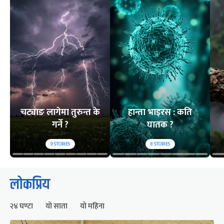
चट्याङ लागेमा तुरुन्त के
हान्ता भाइरस : कति
गर्ने ?
घातक ?
9
STORIES
8
STORIES
लोकप्रिय
२४ घण्टा
यो साता
यो महिना