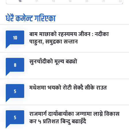
-
16
17
18
19
20
21
22
फाल्गुन २५, २०८३
Mar 9, 2027
मंगल
धेरै कमेन्ट गरिएका
पूर्णिमा व्रत
७ महिना बाँकी
७
-
चैत्र ७, २०८३
Mar 21, 2027
आइत
बाम माछाको रहस्यमय जीवन : नदीका
१०
फागुपूर्णिमा
७ महिना बाँकी
८
पाहुना, समुद्रका सन्तान
-
चैत्र ८, २०८३
Mar 22, 2027
सोम
सुनचाँदीको मूल्य बढ्यो
८
मधेशमा भयको रोटी सेक्दै सीके राउत
५
राजमार्ग दायाँबायाँका जग्गामा लाग्ने विकास
५
कर ५ प्रतिशत बिन्दु बढाइँदै