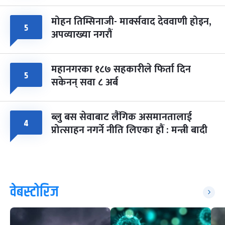
मोहन तिम्सिनाजी- मार्क्सवाद देववाणी होइन,
५
अपव्याख्या नगरौं
महानगरका १८७ सहकारीले फिर्ता दिन
५
सकेनन् सवा ८ अर्ब
ब्लु बस सेवाबाट लैंगिक असमानतालाई
४
प्रोत्साहन नगर्ने नीति लिएका हौं : मन्त्री बादी
वेबस्टोरिज