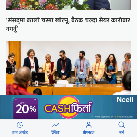
‘संसद्‍मा कालो चस्मा खोल्नू, बैठक चल्दा सेयर कारोबार
नगर्नू’
सुरक्षा रिपोर्ट : प्राज्ञिक आवरणमा तिब्बत पक्षीय भाष्य
निर्माणको योजना
ताजा अपडेट
ट्रेन्डिङ
प्रोफाइल
सर्च