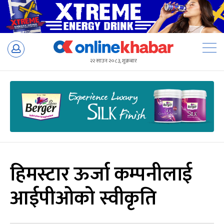
Skip
to
२२ साउन २०८३, शुक्रबार
content
हिमस्टार ऊर्जा कम्पनीलाई
आईपीओको स्वीकृति