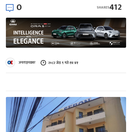
0
412
SHARES
अनलाइनखबर
२०८२ जेठ ९ गते १४:४१