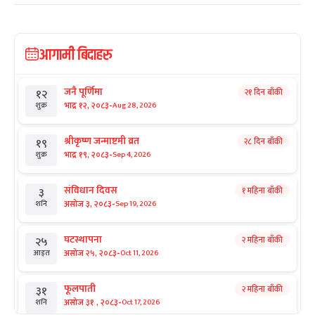
आगामी बिदाहरु
जनै पूर्णिमा
२१ दिन बाँकी
१२
-
भाद्र १२, २०८३
Aug 28, 2026
शुक्र
श्रीकृष्ण जन्माष्टमी व्रत
२८ दिन बाँकी
१९
-
भाद्र १९, २०८३
Sep 4, 2026
शुक्र
संविधान दिवस
१ महिना बाँकी
३
-
असोज ३, २०८३
Sep 19, 2026
शनि
घटस्थापना
२ महिना बाँकी
२५
-
असोज २५, २०८३
Oct 11, 2026
आइत
फूलपाती
२ महिना बाँकी
३१
-
असोज ३१ , २०८३
Oct 17, 2026
शनि