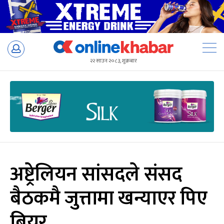
Skip
to
२२ साउन २०८३, शुक्रबार
content
अष्ट्रेलियन सांसदले संसद
बैठकमै जुत्तामा खन्याएर पिए
बियर