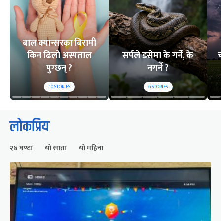
बाल क्यान्सरका बिरामी
किन ढिलो अस्पताल
सर्पले डसेमा के गर्ने, के
च
पुग्छन् ?
नगर्ने ?
10
STORIES
6
STORIES
लोकप्रिय
२४ घण्टा
यो साता
यो महिना