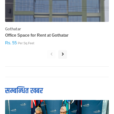
Gothatar
S
Office Space for Rent at Gothatar
H
Rs. 55
R
Per Sq.Feet
‹
›
सम्बन्धित खबर