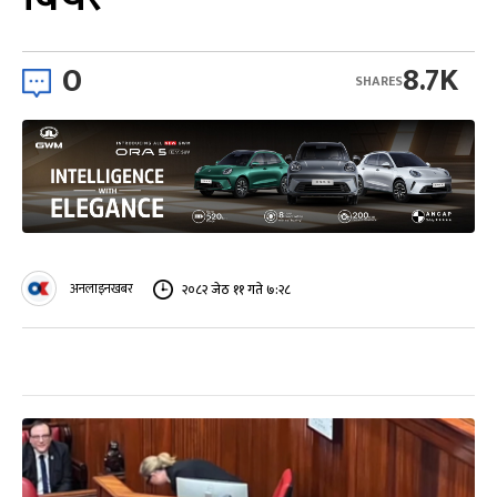
0
8.7K
SHARES
अनलाइनखबर
२०८२ जेठ ११ गते ७:२८