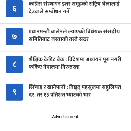
कांग्रेस संस्थापन इतर समूहको राष्ट्रिय भेलालाई
६
देउवाले सम्बोधन गर्ने
प्रधानमन्त्री बालेनले ल्याएको विधेयक संसदीय
७
समितिबाट जस्ताको तस्तै सदर
शैक्षिक क्रेडिट बैंक : विदेशमा अध्ययन पूरा नगरी
८
फर्किए नेपालमा निरन्तरता
सिँचाइ र खानेपानी : विद्युत् महसुलमा सहुलियत
९
दर, तर १३ प्रतिशत भ्याटको भार
Advertisment