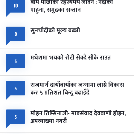
बाम माछाको रहस्यमय जीवन : नदीका
१०
फागुपूर्णिमा
७ महिना बाँकी
८
पाहुना, समुद्रका सन्तान
-
चैत्र ८, २०८३
Mar 22, 2027
सोम
सुनचाँदीको मूल्य बढ्यो
८
मधेशमा भयको रोटी सेक्दै सीके राउत
५
राजमार्ग दायाँबायाँका जग्गामा लाग्ने विकास
५
कर ५ प्रतिशत बिन्दु बढाइँदै
मोहन तिम्सिनाजी- मार्क्सवाद देववाणी होइन,
५
अपव्याख्या नगरौं