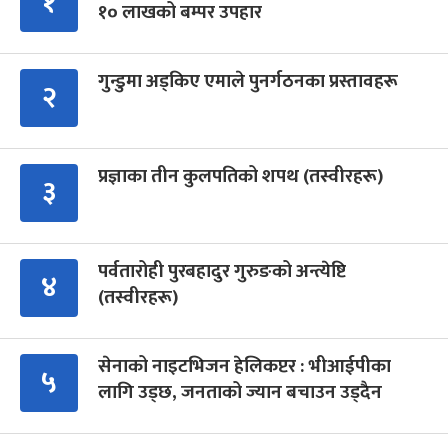
१
१० लाखको बम्पर उपहार
गुन्डुमा अड्किए एमाले पुनर्गठनका प्रस्तावहरू
२
प्रज्ञाका तीन कुलपतिको शपथ (तस्वीरहरू)
३
पर्वतारोही पुरबहादुर गुरुङको अन्त्येष्टि
४
(तस्वीरहरू)
सेनाको नाइटभिजन हेलिकप्टर : भीआईपीका
५
लागि उड्छ, जनताको ज्यान बचाउन उड्दैन