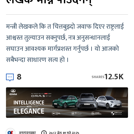
मन्त्री लेखकले कि त चित्तबुझ्दो जवाफ दिएर राष्ट्रलाई
आश्वस्त तुल्याउन सक्नुपर्छ, नत्र अनुसन्धानलाई
सघाउन आवश्यक मार्गप्रशस्त गर्नुपर्छ । यो आजको
सबैभन्दा साधारण सत्य हो ।
8
12.5K
SHARES
अनलाइनखबर
२०८२ जेठ ११ गते २२:२५