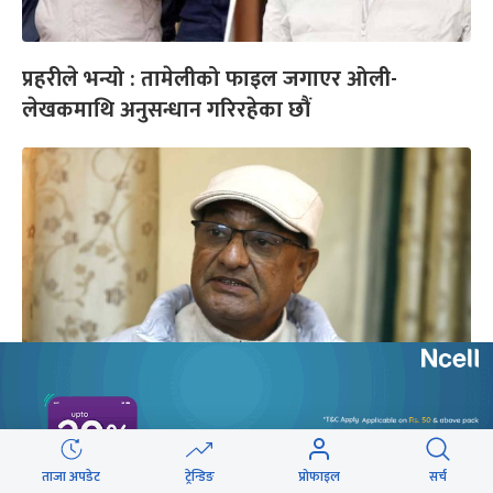
प्रहरीले भन्यो : तामेलीको फाइल जगाएर ओली-
लेखकमाथि अनुसन्धान गरिरहेका छौं
कार्की आयोगको प्रतिवेदनलाई रमेश लेखकले भने–
‘पूर्वाग्रही’, कानुनी र राजनीतिक लडाइँ जारी राख्ने
ताजा अपडेट
ट्रेन्डिङ
प्रोफाइल
सर्च