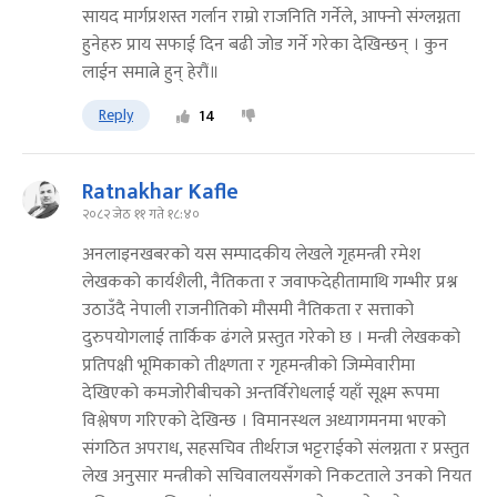
सायद मार्गप्रशस्त गर्लान राम्रो राजनिति गर्नेले, आफ्नो संग्लग्नता
हुनेहरु प्राय सफाई दिन बढी जोड गर्ने गरेका देखिन्छन् । कुन
लाईन समात्ने हुन् हेरौं॥
Reply
14
Ratnakhar Kafle
२०८२ जेठ ११ गते १८:४०
अनलाइनखबरको यस सम्पादकीय लेखले गृहमन्त्री रमेश
लेखकको कार्यशैली, नैतिकता र जवाफदेहीतामाथि गम्भीर प्रश्न
उठाउँदै नेपाली राजनीतिको मौसमी नैतिकता र सत्ताको
दुरुपयोगलाई तार्किक ढंगले प्रस्तुत गरेको छ । मन्त्री लेखकको
प्रतिपक्षी भूमिकाको तीक्ष्णता र गृहमन्त्रीको जिम्मेवारीमा
देखिएको कमजोरीबीचको अन्तर्विरोधलाई यहाँ सूक्ष्म रूपमा
विश्लेषण गरिएको देखिन्छ । विमानस्थल अध्यागमनमा भएको
संगठित अपराध, सहसचिव तीर्थराज भट्टराईको संलग्नता र प्रस्तुत
लेख अनुसार मन्त्रीको सचिवालयसँगको निकटताले उनको नियत