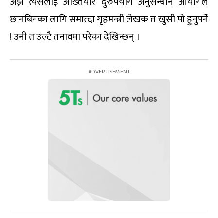
अझ त्यसलाई अख्तियार दुरुपयोग अनुसन्धान आयोगले
छानबिनका लागि समात्दा गृहमन्त्री लेखक त खुसी पो हुनुपर्ने
! उनी त उल्टै तनावमा परेका देखिन्छन् ।