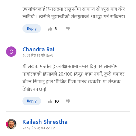
उपसचिवलाई हिरासतमा राख्नुपर्नेमा सामान्य सोधपुस मात्र गरेर
छाडियो । त्यसैले गृहमन्त्रीको संलग्नताको आशङ्का गर्न सकिन्छ।
Reply
6
Chandra Rai
२०८२ जेठ १२ गते ६:०९
यी लेखक मन्त्रीलाई कार्यक्षमतामा नम्बर दिनु परे सार्बभाैम
नागरिकको हिसाबले 20/100 दिन्छु! काम नगर्ने, कुरो चपाएर
बोल्न सिपालु हाल "भिजिट भिसा मानव तस्करी" मा सँरक्षक
देखिएका छन्!
Reply
10
Kailash Shrestha
२०८२ जेठ ११ गते २२:५४