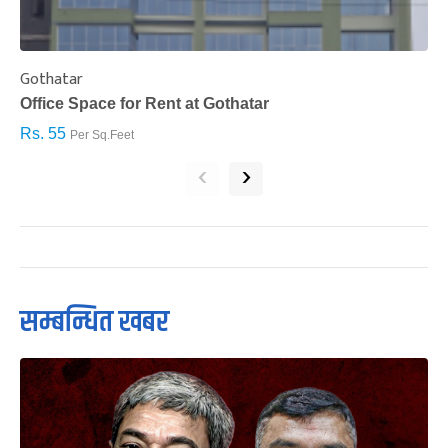
Gothatar
S
Office Space for Rent at Gothatar
H
Rs. 55
R
Per Sq.Feet
‹
›
सम्बन्धित खबर