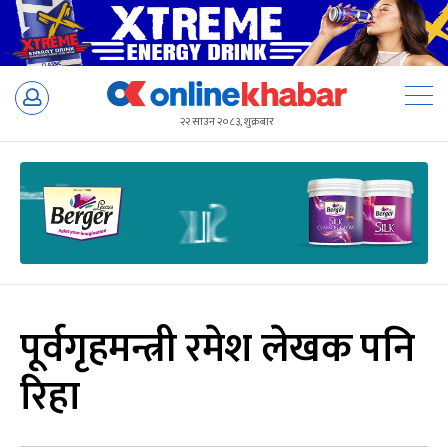
Skip
to
२२ साउन २०८३, शुक्रबार
content
पूर्वगृहमन्त्री रमेश लेखक पनि
रिहा