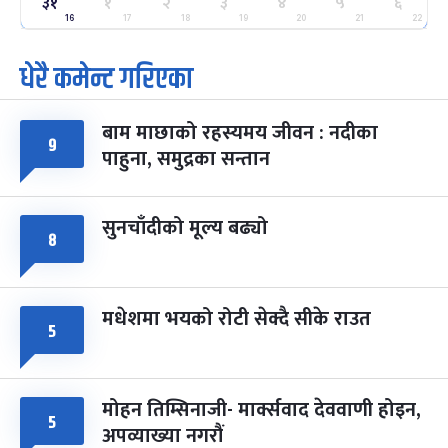
२५
३१
१
२
३
४
५
६
-
फाल्गुन २५, २०८३
Mar 9, 2027
मंगल
16
17
18
19
20
21
22
धेरै कमेन्ट गरिएका
पूर्णिमा व्रत
७ महिना बाँकी
७
-
चैत्र ७, २०८३
Mar 21, 2027
आइत
बाम माछाको रहस्यमय जीवन : नदीका
फागुपूर्णिमा
७ महिना बाँकी
८
९
पाहुना, समुद्रका सन्तान
-
चैत्र ८, २०८३
Mar 22, 2027
सोम
सुनचाँदीको मूल्य बढ्यो
८
मधेशमा भयको रोटी सेक्दै सीके राउत
५
मोहन तिम्सिनाजी- मार्क्सवाद देववाणी होइन,
५
अपव्याख्या नगरौं