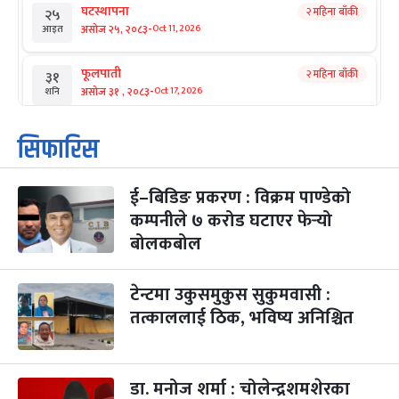
घटस्थापना
२ महिना बाँकी
२५
-
असोज २५, २०८३
Oct 11, 2026
आइत
फूलपाती
२ महिना बाँकी
३१
-
असोज ३१ , २०८३
Oct 17, 2026
शनि
कार्तिक सङ्क्रान्ति
२ महिना बाँकी
१
सिफारिस
-
कार्तिक १, २०८३
Oct 18, 2026
आइत
ई–बिडिङ प्रकरण : विक्रम पाण्डेको
महानवमी
२ महिना बाँकी
३
-
कम्पनीले ७ करोड घटाएर फेर्‍यो
कार्तिक ३, २०८३
Oct 20, 2026
मंगल
बोलकबोल
विजयादशमी
२ महिना बाँकी
४
-
कार्तिक ४, २०८३
Oct 21, 2026
बुध
टेन्टमा उकुसमुकुस सुकुमवासी :
तत्काललाई ठिक, भविष्य अनिश्चित
पापा‌ङ्कुशा एकादशी व्रत
२ महिना बाँकी
५
-
कार्तिक ५, २०८३
Oct 22, 2026
बिहि
डा. मनोज शर्मा : चोलेन्द्रशमशेरका
कुकुर तिहार
३ महिना बाँकी
२२