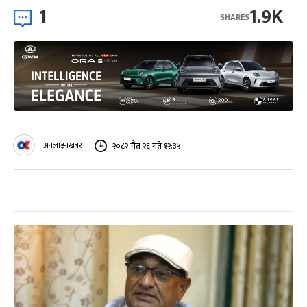
1
1.9K
SHARES
अनलाइनखबर
२०८२ चैत २६ गते १२:३५