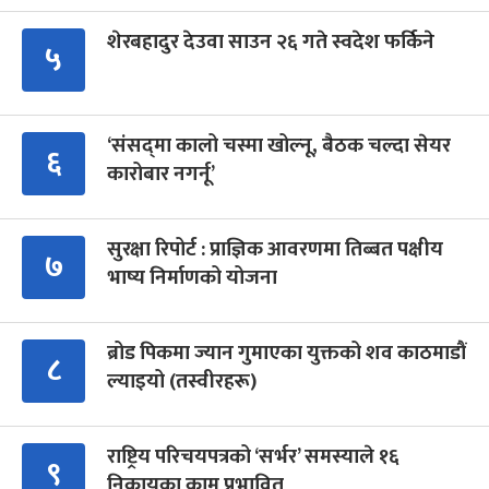
शेरबहादुर देउवा साउन २६ गते स्वदेश फर्किने
५
‘संसद्‍मा कालो चस्मा खोल्नू, बैठक चल्दा सेयर
६
कारोबार नगर्नू’
सुरक्षा रिपोर्ट : प्राज्ञिक आवरणमा तिब्बत पक्षीय
७
भाष्य निर्माणको योजना
ब्रोड पिकमा ज्यान गुमाएका युक्तको शव काठमाडौं
८
ल्याइयो (तस्वीरहरू)
राष्ट्रिय परिचयपत्रको ‘सर्भर’ समस्याले १६
९
निकायका काम प्रभावित