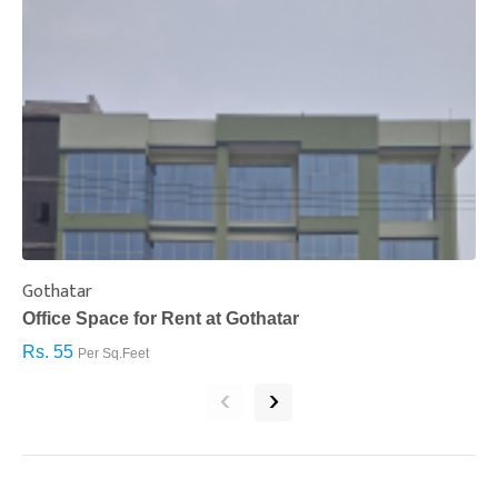
Gothatar
S
Office Space for Rent at Gothatar
H
Rs. 55
R
Per Sq.Feet
‹
›