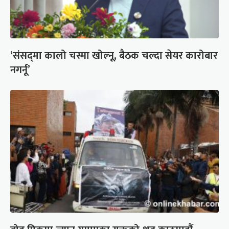
‘संसद्‍मा कालो चस्मा खोल्नू, बैठक चल्दा सेयर कारोबार
नगर्नू’