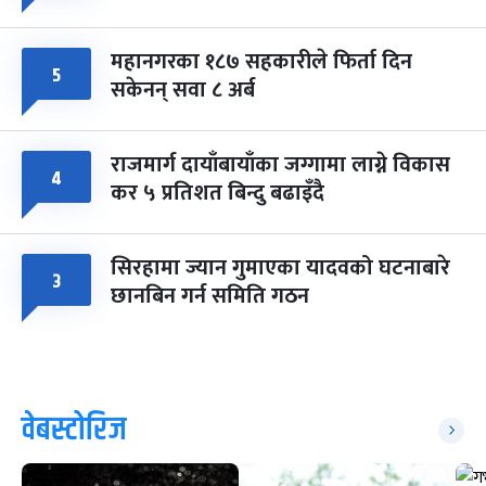
महानगरका १८७ सहकारीले फिर्ता दिन
५
सकेनन् सवा ८ अर्ब
राजमार्ग दायाँबायाँका जग्गामा लाग्ने विकास
४
कर ५ प्रतिशत बिन्दु बढाइँदै
सिरहामा ज्यान गुमाएका यादवको घटनाबारे
३
छानबिन गर्न समिति गठन
वेबस्टोरिज