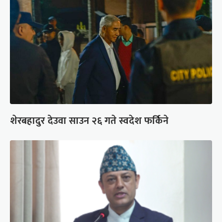
शेरबहादुर देउवा साउन २६ गते स्वदेश फर्किने