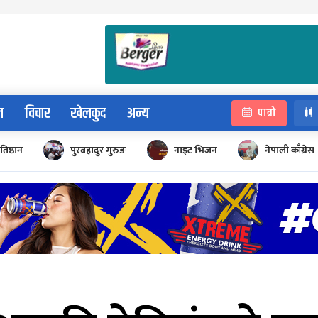
न
विचार
खेलकुद
अन्य
पात्रो
रतिष्ठान
पुरबहादुर गुरुङ
नाइट भिजन
नेपाली काँग्रेस