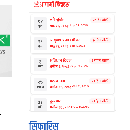
आगामी बिदाहरु
जनै पूर्णिमा
२१ दिन बाँकी
१२
-
भाद्र १२, २०८३
Aug 28, 2026
शुक्र
श्रीकृष्ण जन्माष्टमी व्रत
२८ दिन बाँकी
१९
-
भाद्र १९, २०८३
Sep 4, 2026
शुक्र
संविधान दिवस
१ महिना बाँकी
३
-
असोज ३, २०८३
Sep 19, 2026
शनि
घटस्थापना
२ महिना बाँकी
२५
-
असोज २५, २०८३
Oct 11, 2026
आइत
फूलपाती
२ महिना बाँकी
३१
-
असोज ३१ , २०८३
Oct 17, 2026
शनि
ट
कार्तिक सङ्क्रान्ति
२ महिना बाँकी
१
सिफारिस
-
कार्तिक १, २०८३
Oct 18, 2026
आइत