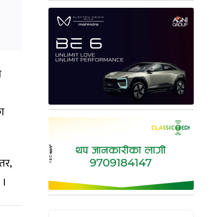
ा
का
तर,
 ।