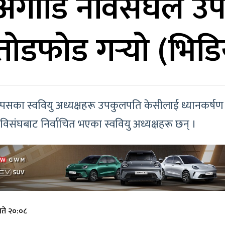
 अगाडि नेविसंघले 
तोडफोड गर्‍यो (भिड
ाम्पसका स्ववियु अध्यक्षहरू उपकुलपति केसीलाई ध्यानकर्
ेविसंघबाट निर्वाचित भएका स्ववियु अध्यक्षहरू छन् ।
ते २०:०८