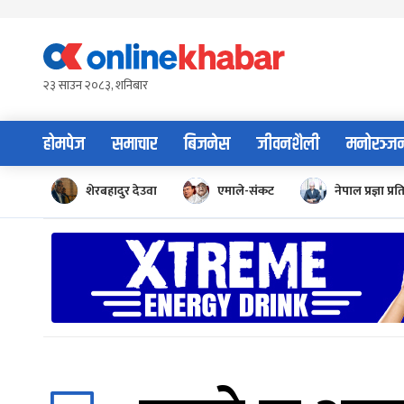
Skip
to
content
२३ साउन २०८३, शनिबार
होमपेज
समाचार
बिजनेस
जीवनशैली
मनोरञ्ज
शेरबहादुर देउवा
एमाले-संकट
नेपाल प्रज्ञा प्रत