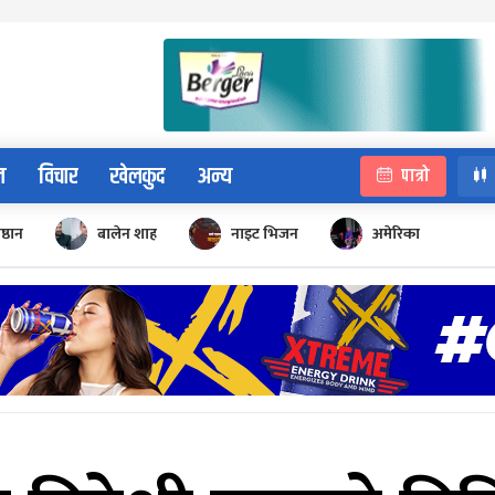
न
विचार
खेलकुद
अन्य
पात्रो
िष्ठान
बालेन शाह
नाइट भिजन
अमेरिका