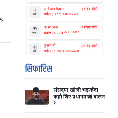
संविधान दिवस
१ महिना बाँकी
३
-
असोज ३, २०८३
Sep 19, 2026
शनि
०५
घटस्थापना
२ महिना बाँकी
२५
-
असोज २५, २०८३
Oct 11, 2026
आइत
फूलपाती
२ महिना बाँकी
३१
-
असोज ३१ , २०८३
Oct 17, 2026
शनि
कार्तिक सङ्क्रान्ति
२ महिना बाँकी
१
सिफारिस
-
कार्तिक १, २०८३
Oct 18, 2026
आइत
महानवमी
२ महिना बाँकी
३
-
कार्तिक ३, २०८३
Oct 20, 2026
मंगल
संसद्‌मा खोजी भइरहँदा
कहाँ थिए प्रधानमन्त्री बालेन
विजयादशमी
२ महिना बाँकी
४
?
-
कार्तिक ४, २०८३
Oct 21, 2026
बुध