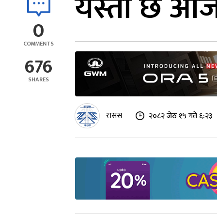
यस्तो छ आज 
0
COMMENTS
676
SHARES
रासस
२०८२ जेठ १५ गते ६:२३