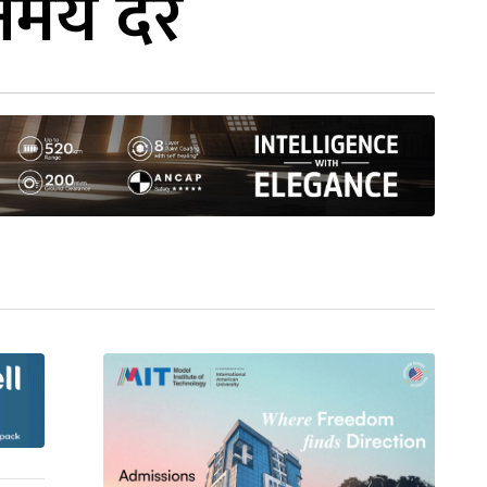
निमय दर