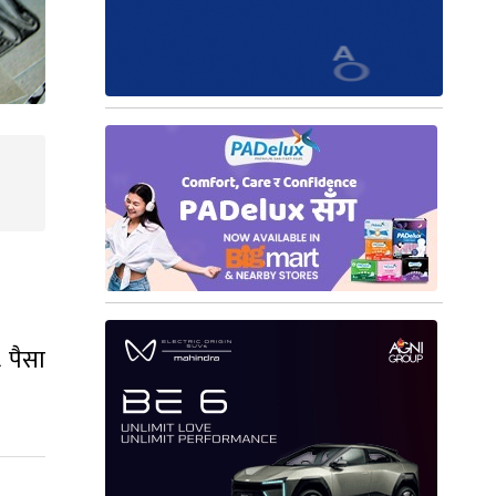
।
८ पैसा