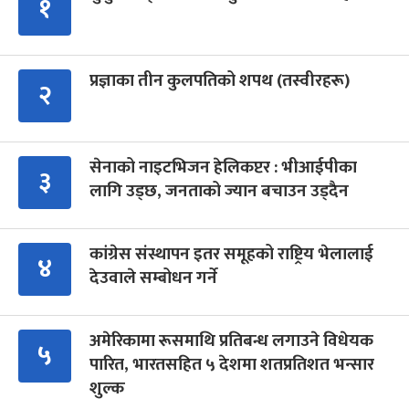
१
प्रज्ञाका तीन कुलपतिको शपथ (तस्वीरहरू)
२
सेनाको नाइटभिजन हेलिकप्टर : भीआईपीका
३
लागि उड्छ, जनताको ज्यान बचाउन उड्दैन
कांग्रेस संस्थापन इतर समूहको राष्ट्रिय भेलालाई
४
देउवाले सम्बोधन गर्ने
अमेरिकामा रूसमाथि प्रतिबन्ध लगाउने विधेयक
५
पारित, भारतसहित ५ देशमा शतप्रतिशत भन्सार
शुल्क