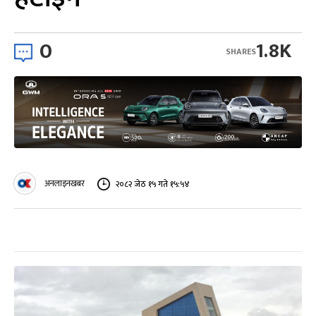
0
1.8K
SHARES
अनलाइनखबर
२०८२ जेठ १५ गते १५:५४