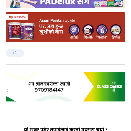
बजेट
यो खबर पढेर तपाईलाई कस्तो महसुस भयो ?