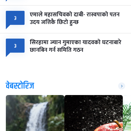
एमाले महासचिवको दाबी- रास्वपाको पतन
३
उदय जत्तिकै छिटो हुन्छ
सिरहामा ज्यान गुमाएका यादवको घटनाबारे
३
छानबिन गर्न समिति गठन
वेबस्टोरिज