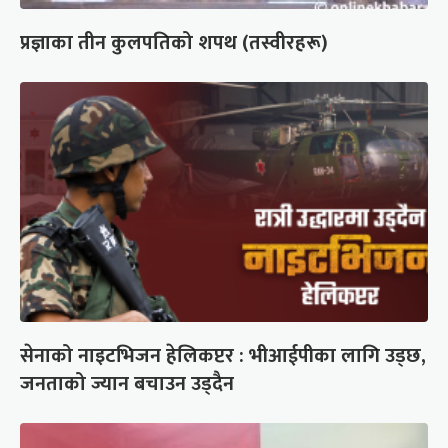
प्रज्ञाका तीन कुलपतिको शपथ (तस्वीरहरू)
सेनाको नाइटभिजन हेलिकप्टर : भीआईपीका लागि उड्छ,
जनताको ज्यान बचाउन उड्दैन