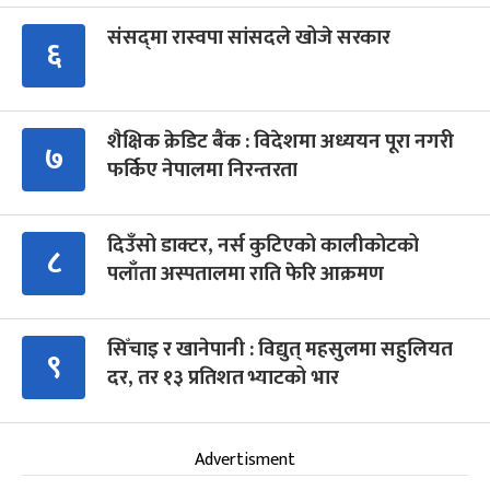
संसद्‍मा रास्वपा सांसदले खोजे सरकार
६
शैक्षिक क्रेडिट बैंक : विदेशमा अध्ययन पूरा नगरी
७
फर्किए नेपालमा निरन्तरता
दिउँसो डाक्टर, नर्स कुटिएको कालीकोटको
८
पलाँता अस्पतालमा राति फेरि आक्रमण
सिँचाइ र खानेपानी : विद्युत् महसुलमा सहुलियत
९
दर, तर १३ प्रतिशत भ्याटको भार
Advertisment