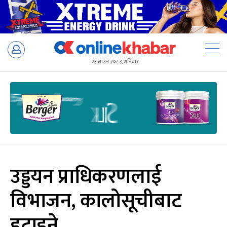
Skip
to
२३ साउन २०८३, शनिबार
content
उड्डयन प्राधिकरणलाई
विभाजन, कालोसूचीबाट
हटाइने