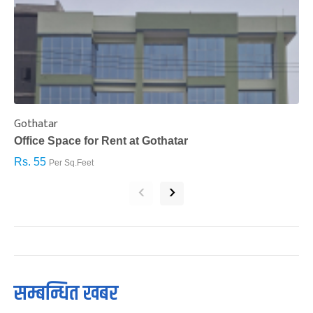
Gothatar
S
Office Space for Rent at Gothatar
H
Rs. 55
R
Per Sq.Feet
‹
›
सम्बन्धित खबर