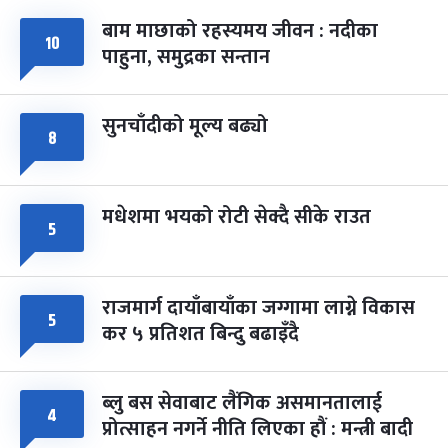
बाम माछाको रहस्यमय जीवन : नदीका
फागुपूर्णिमा
१०
७ महिना बाँकी
८
पाहुना, समुद्रका सन्तान
-
चैत्र ८, २०८३
Mar 22, 2027
सोम
सुनचाँदीको मूल्य बढ्यो
८
मधेशमा भयको रोटी सेक्दै सीके राउत
५
राजमार्ग दायाँबायाँका जग्गामा लाग्ने विकास
५
कर ५ प्रतिशत बिन्दु बढाइँदै
ब्लु बस सेवाबाट लैंगिक असमानतालाई
४
प्रोत्साहन नगर्ने नीति लिएका हौं : मन्त्री बादी