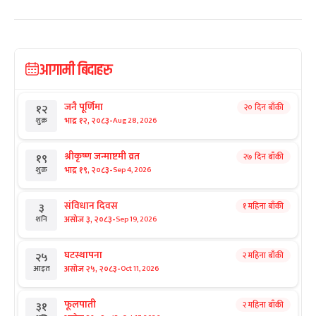
आगामी बिदाहरु
जनै पूर्णिमा
२० दिन बाँकी
१२
-
भाद्र १२, २०८३
Aug 28, 2026
शुक्र
श्रीकृष्ण जन्माष्टमी व्रत
२७ दिन बाँकी
१९
-
भाद्र १९, २०८३
Sep 4, 2026
शुक्र
संविधान दिवस
१ महिना बाँकी
३
-
असोज ३, २०८३
Sep 19, 2026
शनि
घटस्थापना
२ महिना बाँकी
२५
-
असोज २५, २०८३
Oct 11, 2026
आइत
फूलपाती
२ महिना बाँकी
३१