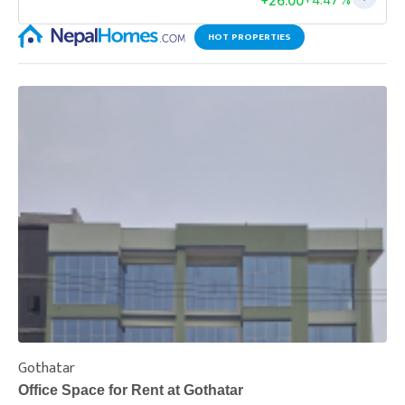
HOT PROPERTIES
Gothatar
S
Office Space for Rent at Gothatar
H