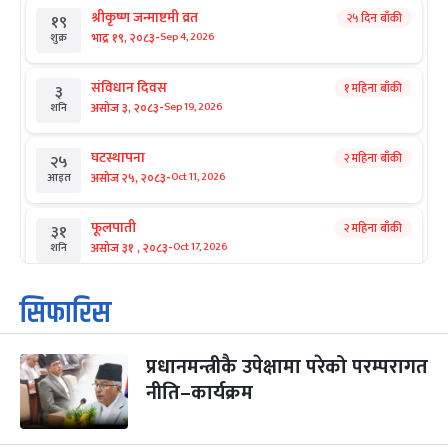
श्रीकृष्ण जन्माष्टमी व्रत
२५ दिन बाँकी
१९
-
भाद्र १९, २०८३
Sep 4, 2026
शुक्र
संविधान दिवस
१ महिना बाँकी
३
-
असोज ३, २०८३
Sep 19, 2026
शनि
घटस्थापना
२ महिना बाँकी
२५
-
असोज २५, २०८३
Oct 11, 2026
आइत
फूलपाती
२ महिना बाँकी
३१
-
असोज ३१ , २०८३
Oct 17, 2026
शनि
कार्तिक सङ्क्रान्ति
२ महिना बाँकी
१
सिफारिस
-
कार्तिक १, २०८३
Oct 18, 2026
आइत
प्रधानमन्त्रीकै उपेक्षामा परेको परम्परागत
महानवमी
२ महिना बाँकी
३
-
नीति–कार्यक्रम
कार्तिक ३, २०८३
Oct 20, 2026
मंगल
विजयादशमी
२ महिना बाँकी
४