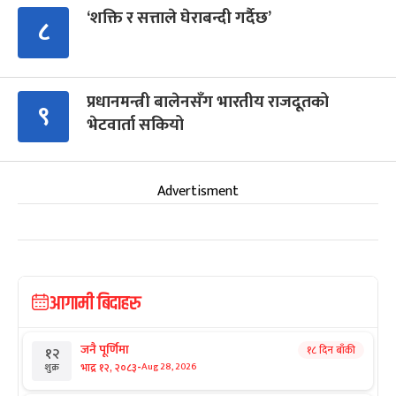
‘शक्ति र सत्ताले घेराबन्दी गर्दैछ’
८
प्रधानमन्त्री बालेनसँग भारतीय राजदूतको
९
भेटवार्ता सकियो
Advertisment
आगामी बिदाहरु
जनै पूर्णिमा
१८ दिन बाँकी
१२
-
भाद्र १२, २०८३
Aug 28, 2026
शुक्र