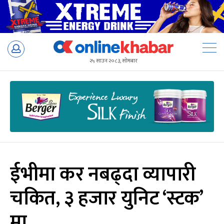
Skip
to
२५ साउन २०८३, सोमबार
content
ईभीमा कर नबढ्दा व्यापारी
चकित, ३ हजार युनिट ‘स्टक’
मा