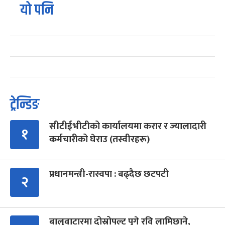
यो पनि
ट्रेन्डिङ
सीटीईभीटीको कार्यालयमा करार र ज्यालादारी
१
कर्मचारीको घेराउ (तस्वीरहरू)
प्रधानमन्त्री-रास्वपा : बढ्दैछ छटपटी
२
बालुवाटारमा दोस्रोपल्ट पुगे रवि लामिछाने,