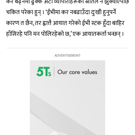
कर बढ्नेमा ढुक्क अटो व्यापारीहरूको स्रोतले नै झुक्याएपछि
चकित परेका हुन् । ‘ईभीमा कर नबढाउँदा दुःखी हुनुपर्ने
कारण त छैन, तर ह्वात्तै आयात गरेको ईभी स्टक हुँदा बाहिर
हाँसिरहे पनि मन पोलिरहेको छ,’ एक आयातकर्ता भन्छन् ।