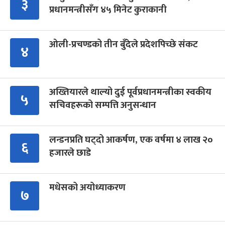
३
प्रधानमन्त्रीसँग ४५ मिनेट कुराकानी
ओली-प्रचण्डको तीन बुँदेले प्रदेशपिच्छे संकट
४
अख्तियारले थाल्यो दुई पूर्वप्रधानमन्त्रीका स्वकीय
५
सचिवहरूको सम्पत्ति अनुसन्धान
लन्डनप्रति घट्दो आकर्षण, एक वर्षमा ४ लाख २०
६
हजारले छाडे
मधेसको अयोध्याकरण
७