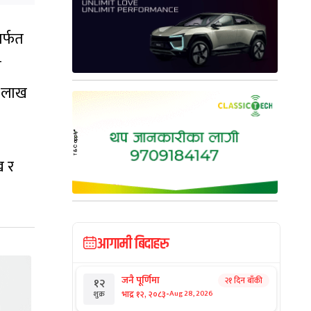
ार्फत
ण
त लाख
ख र
आगामी बिदाहरु
जनै पूर्णिमा
२१ दिन बाँकी
१२
-
भाद्र १२, २०८३
Aug 28, 2026
शुक्र