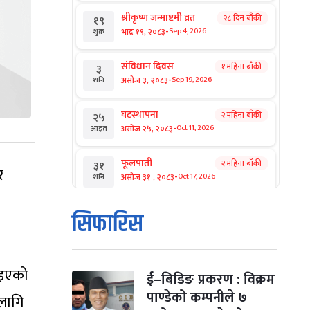
श्रीकृष्ण जन्माष्टमी व्रत
२८ दिन बाँकी
१९
-
भाद्र १९, २०८३
Sep 4, 2026
शुक्र
संविधान दिवस
१ महिना बाँकी
३
-
असोज ३, २०८३
Sep 19, 2026
शनि
घटस्थापना
२ महिना बाँकी
२५
-
असोज २५, २०८३
Oct 11, 2026
आइत
फूलपाती
२ महिना बाँकी
३१
र
-
असोज ३१ , २०८३
Oct 17, 2026
शनि
कार्तिक सङ्क्रान्ति
२ महिना बाँकी
१
सिफारिस
-
कार्तिक १, २०८३
Oct 18, 2026
आइत
महानवमी
२ महिना बाँकी
३
ाइएको
-
कार्तिक ३, २०८३
Oct 20, 2026
मंगल
ई–बिडिङ प्रकरण : विक्रम
पाण्डेको कम्पनीले ७
लागि
विजयादशमी
२ महिना बाँकी