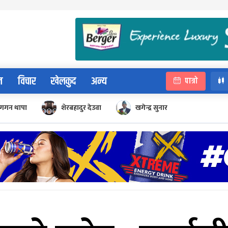
न
विचार
खेलकुद
अन्य
पात्रो
गगन थापा
शेरबहादुर देउवा
खगेन्द्र सुनार