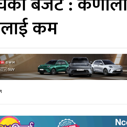
ंघको बजेट : कर्णाल
कीलाई कम
५९