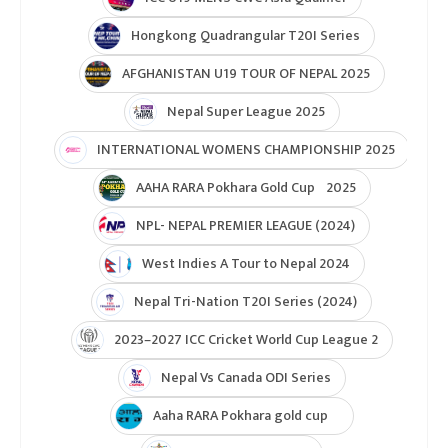
ICC Men T20 World Cup 2024
IPL 2024
Under Lights T20I Series 2026
ICC Womens T20 World Cup Global Qualifier 2026
NPL- Nepal Premier League 2025
ICC T20 World Cup Asia & East Asia-Pacific Qualifier
ICC T20 World Cup Asia-EAP Qaulifier 2025
Unity Cup Nepal vs West Indies 2025
ICC Womens T20 World Cup Asia Qualifier
ICC U19 MENS CWC Asia Qualifier
Hongkong Quadrangular T20I Series
AFGHANISTAN U19 TOUR OF NEPAL 2025