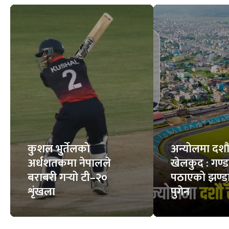
चट्याङ लागेमा तुरुन्त
हान्ता भाइरस : कति
के गर्ने ?
घातक ?
9
STORIES
8
STORIES
फिचर
सबै