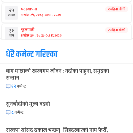
आगामी बिदाहरु
जनै पूर्णिमा
१९ दिन बाँकी
१२
-
भाद्र १२, २०८३
Aug 28, 2026
शुक्र
श्रीकृष्ण जन्माष्टमी व्रत
२६ दिन बाँकी
१९
-
भाद्र १९, २०८३
Sep 4, 2026
शुक्र
संविधान दिवस
१ महिना बाँकी
३
-
असोज ३, २०८३
Sep 19, 2026
शनि
घटस्थापना
२ महिना बाँकी
२५
-
असोज २५, २०८३
Oct 11, 2026
आइत
फूलपाती
२ महिना बाँकी
३१