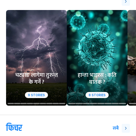
१
२
आसिफको १४औं ओडीआई
घरेलु मैदानमा नेप
अर्धशतक
स्तब्ध
वेबस्टोरिज