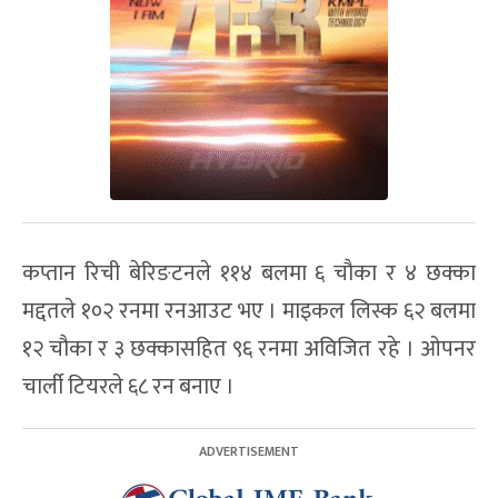
कप्तान रिची बेरिङटनले ११४ बलमा ६ चौका र ४ छक्का
मद्दतले १०२ रनमा रनआउट भए । माइकल लिस्क ६२ बलमा
१२ चौका र ३ छक्कासहित ९६ रनमा अविजित रहे । ओपनर
चार्ली टियरले ६८ रन बनाए ।