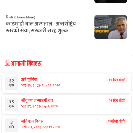
छुटाउनुभयो कि?
७८४ प्राध्यापक : तलब त्रिविमा बुझ्छन्, काम
निजीमा गर्छन्
विशेष
ओली नेकपासँग नजिकिँदा सशंकित कांग्रेस
विशेष
संसद्कै नजिक हुँदा पनि प्रधानमन्त्री बालेन
किन टाढा ?
फिचर (Home Main)
काठमाडौं बाल अस्पताल : अन्तर्राष्ट्रिय
स्तरको सेवा, सरकारी सरह शुल्क