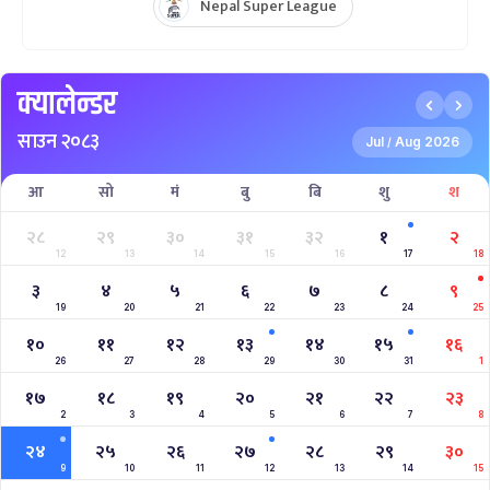
Nepal Super League 2025
INTERNATIONAL WOMENS CHAMPIONSHIP 2025
AAHA RARA Pokhara Gold Cup 2025
NPL- NEPAL PREMIER LEAGUE (2024)
West Indies A Tour to Nepal 2024
Nepal Tri-Nation T20I Series (2024)
2023–2027 ICC Cricket World Cup League 2
Nepal Vs Canada ODI Series
Aaha RARA Pokhara gold cup
Nepal Super League
क्यालेन्डर