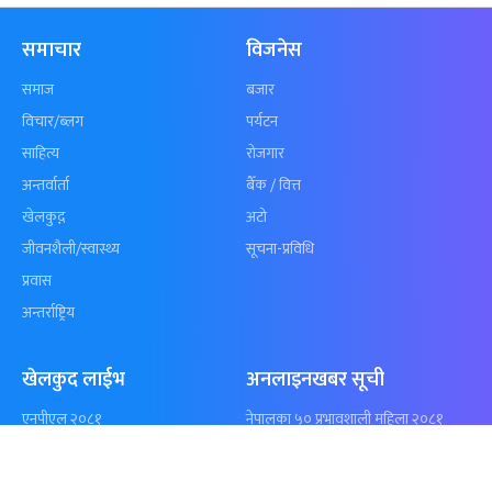
कुशल भुर्तेलको
अन्योलमा दशौँ र
अर्धशतकमा नेपालले
खेलकुद : गण्
बराबरी गर्‍यो टी–२०
पठाएको झण्डा
शृंखला
पुगेन
समाचार
विजनेस
समाज
बजार