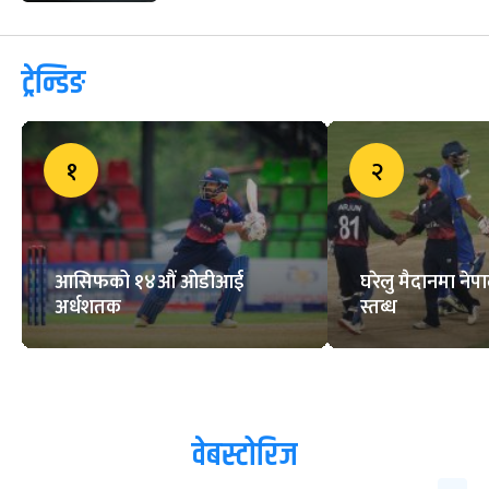
ओडीआई ब्याटिङ वरियताको शीर्ष १००
मा आसिफ र दीपेन्द्रको प्रवेश
ओडीआई अलराउन्डर वरियता :
दीपेन्द्रको तीन स्थान सुधार
विश्वकपअघि कुराकाओका प्रशिक्षकले
टिम छाडे
ट्रेन्डिङ