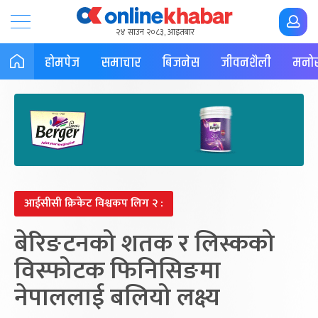
२४ साउन २०८३, आइतबार
होमपेज
समाचार
बिजनेस
जीवनशैली
मनोर
आईसीसी क्रिकेट विश्वकप लिग २ :
बेरिङटनको शतक र लिस्कको
विस्फोटक फिनिसिङमा
नेपाललाई बलियो लक्ष्य