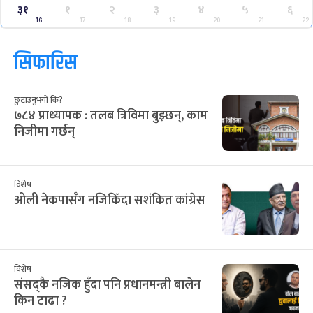
साउन २०८३
Jul
Aug 2026
/
आ
सो
मं
बु
बि
शु
श
२८
२९
३०
३१
३२
१
२
12
13
14
15
16
17
18
३
४
५
६
७
८
९
19
20
21
22
23
24
25
१०
११
१२
१३
१४
१५
१६
26
27
28
29
30
31
1
१७
१८
१९
२०
२१
२२
२३
2
3
4
5
6
7
8
२४
२५
२६
२७
२८
२९
३०
9
10
11
12
13
14
15
३१
१
२
३
४
५
६
16
17
18
19
20
21
22
सिफारिस