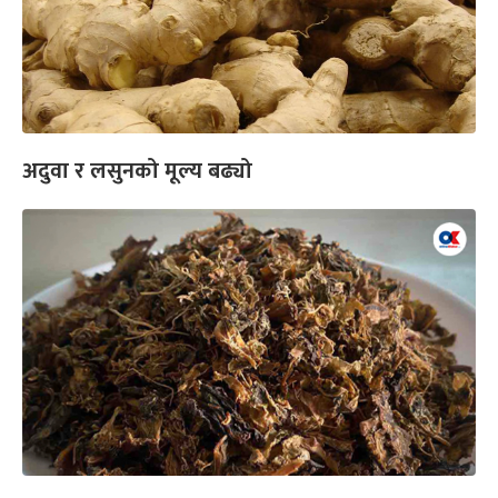
अदुवा र लसुनको मूल्य बढ्यो