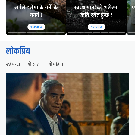
सर्पले डसेमा के गर्ने, के
स्वस्थ मान्छेको शरीरमा
ए
नगर्ने ?
कति रगत हुन्छ ?
6
STORIES
7
STORIES
लोकप्रिय
२४ घण्टा
यो साता
यो महिना