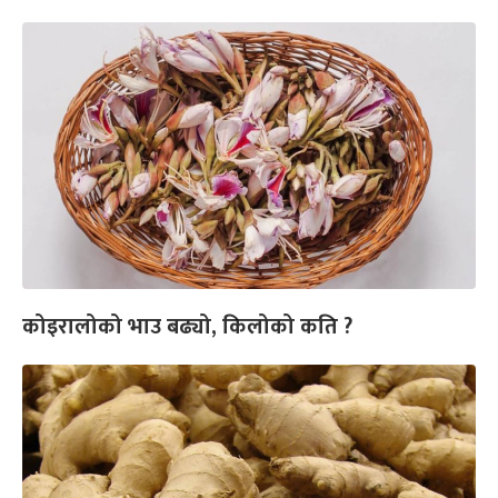
कोइरालोको भाउ बढ्यो, किलोको कति ?