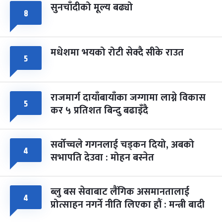
सुनचाँदीको मूल्य बढ्यो
८
मधेशमा भयको रोटी सेक्दै सीके राउत
५
राजमार्ग दायाँबायाँका जग्गामा लाग्ने विकास
५
कर ५ प्रतिशत बिन्दु बढाइँदै
सर्वोच्चले गगनलाई चड्कन दियो, अबको
४
सभापति देउवा : मोहन बस्नेत
ब्लु बस सेवाबाट लैंगिक असमानतालाई
४
प्रोत्साहन नगर्ने नीति लिएका हौं : मन्त्री बादी