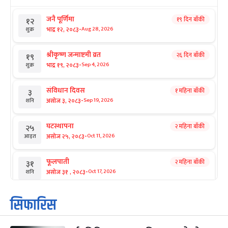
जनै पूर्णिमा
१९ दिन बाँकी
१२
-
भाद्र १२, २०८३
Aug 28, 2026
शुक्र
श्रीकृष्ण जन्माष्टमी व्रत
२६ दिन बाँकी
१९
-
भाद्र १९, २०८३
Sep 4, 2026
शुक्र
संविधान दिवस
१ महिना बाँकी
३
-
असोज ३, २०८३
Sep 19, 2026
शनि
घटस्थापना
२ महिना बाँकी
२५
-
असोज २५, २०८३
Oct 11, 2026
आइत
फूलपाती
२ महिना बाँकी
३१
-
असोज ३१ , २०८३
Oct 17, 2026
शनि
कार्तिक सङ्क्रान्ति
२ महिना बाँकी
१
सिफारिस
-
कार्तिक १, २०८३
Oct 18, 2026
आइत