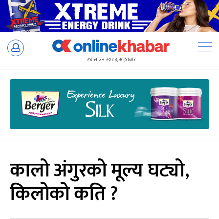
Skip
to
२४ साउन २०८३, आइतबार
content
कालो अंगुरको मूल्य घट्यो,
किलोको कति ?