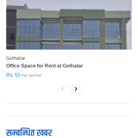
Gothatar
S
Office Space for Rent at Gothatar
H
Rs. 55
R
Per Sq.Feet
‹
›
सम्बन्धित खबर