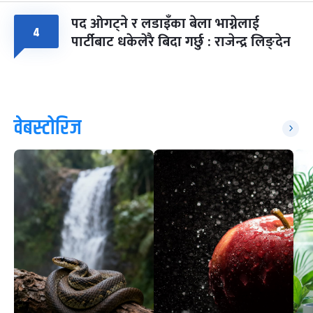
पद ओगट्ने र लडाइँका बेला भाग्नेलाई
४
पार्टीबाट धकेलेरै बिदा गर्छु : राजेन्द्र लिङ्देन
वेबस्टोरिज