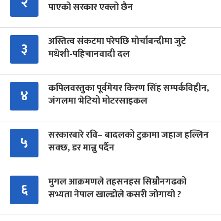
२
पाएको सरकार एक्लो छैन
अस्तित्व संकटमा परेपछि मोर्चाबन्दीमा जुटे
३
मधेशी-पहिचानवादी दल
कपिलवस्तुका पूर्वमेयर किरण सिंह सम्पर्कविहीन,
४
जंगलमा भेटियो मोटरसाइकल
सरकारबारे रवि– बादलको टुक्रामा जहाज हल्लिन
५
सक्छ, डर मान्नु पर्दैन
मुगल आक्रमणले तहसनहस सिम्रौनगढको
६
सभ्यता नेपाल खाल्डोले कसरी जोगायो ?