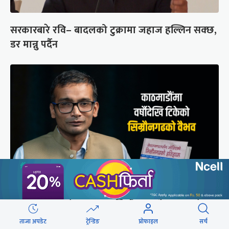
सरकारबारे रवि– बादलको टुक्रामा जहाज हल्लिन सक्छ,
डर मान्नु पर्दैन
मुगल आक्रमणले तहसनहस सिम्रौनगढको सभ्यता नेपाल
खाल्डोले कसरी जोगायो ?
ताजा अपडेट
ट्रेन्डिङ
प्रोफाइल
सर्च