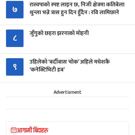
रास्वपाको स्पष्ट लाइन छ, निजी क्षेत्रमा कतिबेला
७
थुन्ला भन्ने त्रास हुन दिन हुँदैन : रवि लामिछाने
जुँगुको छहरा झरनाको मोहनी
८
उहिलेको ‘बर्दीबास चोक’ अहिले मधेशकै
९
‘कनेक्टिभिटी हब’
Advertisment
आगामी बिदाहरु