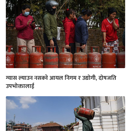
ग्यास ल्याउन नसक्ने आयल निगम र उद्योगी, दोषजति
उपभोक्तालाई