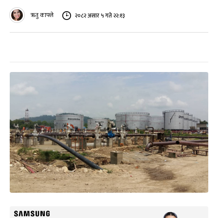
ऋतु काफ्ले
२०८२ असार ५ गते २२:१३