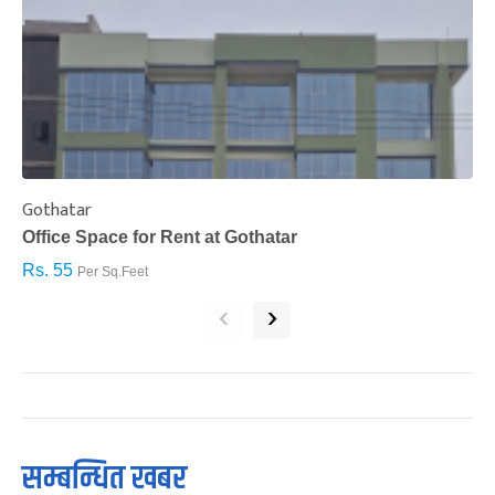
Gothatar
S
Office Space for Rent at Gothatar
H
Rs. 55
R
Per Sq.Feet
‹
›
सम्बन्धित खबर