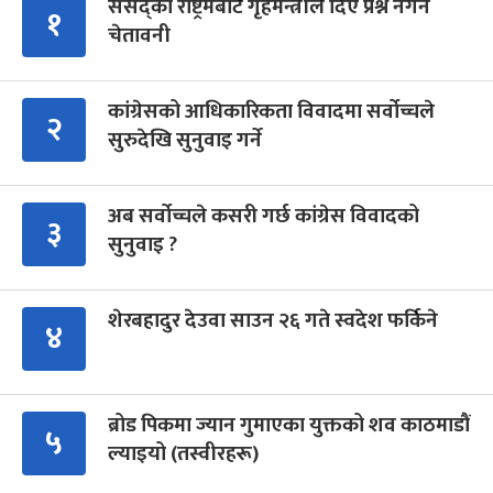
संसद्को रोष्ट्रमबाटै गृहमन्त्रीले दिए प्रश्न नगर्न
१
चेतावनी
कांग्रेसको आधिकारिकता विवादमा सर्वोच्चले
२
सुरुदेखि सुनुवाइ गर्ने
अब सर्वोच्चले कसरी गर्छ कांग्रेस विवादको
३
सुनुवाइ ?
शेरबहादुर देउवा साउन २६ गते स्वदेश फर्किने
४
ब्रोड पिकमा ज्यान गुमाएका युक्तको शव काठमाडौं
५
ल्याइयो (तस्वीरहरू)