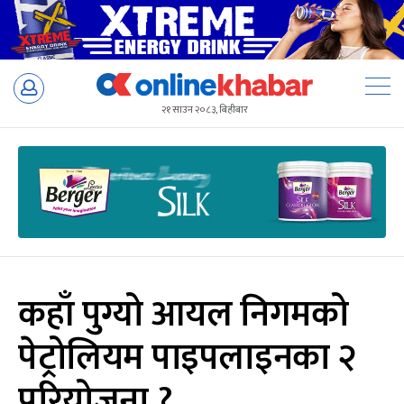
Skip
to
२१ साउन २०८३, बिहीबार
content
कहाँ पुग्यो आयल निगमको
पेट्रोलियम पाइपलाइनका २
परियोजना ?