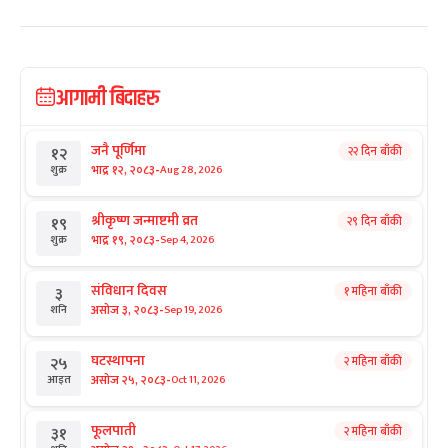
आगामी बिदाहरु
जनै पूर्णिमा
२२ दिन बाँकी
१२
-
भाद्र १२, २०८३
Aug 28, 2026
शुक्र
श्रीकृष्ण जन्माष्टमी व्रत
२९ दिन बाँकी
१९
-
भाद्र १९, २०८३
Sep 4, 2026
शुक्र
संविधान दिवस
१ महिना बाँकी
३
-
असोज ३, २०८३
Sep 19, 2026
शनि
घटस्थापना
२ महिना बाँकी
२५
-
असोज २५, २०८३
Oct 11, 2026
आइत
फूलपाती
२ महिना बाँकी
३१