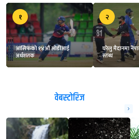
जोराको शतकमा अमेरिकाविरुद्ध नेपाल
ए को प्रतिस्पर्धात्मक योगफल
बंगलादेशविरुद्ध टी–२०आई खेल्ने
टोलीमा छैनन् म्याक्सवेल र स्टोइनिस
ट्रेन्डिङ
१
२