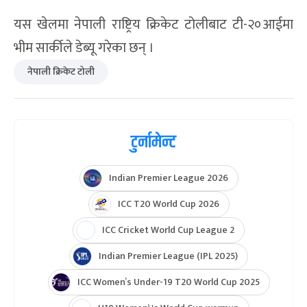
नेपालका लागि करण केसीले ४ ओभरमा ४० रन दिएर २
विकेट लिए । त्यस्तै दिपेन्द्रसिंह ऐरी, ललित राजवंशी, सन्दीप
लामिछाने र रुपेश सिंहले १-१ विकेट लिए ।
यस खेलमा नेपाली राष्ट्रिय क्रिकेट टोलीबाट टी-२०आईमा
भीम सार्कीले डेब्यू गरेका छन् ।
नेपाली क्रिकेट टोली