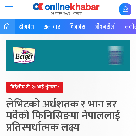
२३ साउन २०८३, शनिबार
होमपेज
समाचार
बिजनेस
जीवनशैली
मनोर
त्रिदेशीय टी-२०आई शृंखला :
लेभिटको अर्धशतक र भान डर
मर्वेको फिनिसिङमा नेपाललाई
प्रतिस्पर्धात्मक लक्ष्य