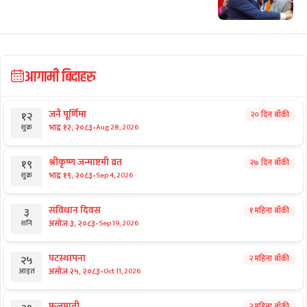
राष्ट्रिय समाचार
टेन्टमा उकुसमुकुस सुकुमवासी : तत्काललाई
ठिक, भविष्य अनिश्चित
राष्ट्रिय समाचार
डा. मनोज शर्मा : चोलेन्द्रशमशेरका ‘हिरा’
राष्ट्रिय समाचार
सुदन मिसिंदा थप बलिया बने हर्क