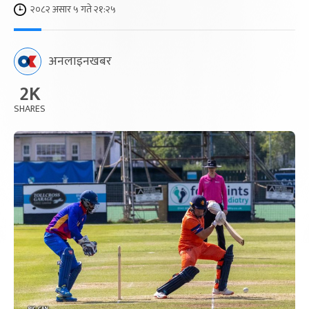
२०८२ असार ५ गते २१:२५
अनलाइनखबर
2K
SHARES