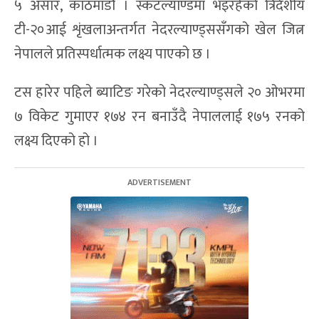
५ असार, काठमाडौं । स्कटल्याण्डमा भइरहेको त्रिदेशीय
टी-२०आई शृंखलाअन्तर्गत नेदरल्याण्ड्ससँगको खेल जित्न
नेपालले प्रतिस्पर्धात्मक लक्ष्य पाएको छ ।
टस हारेर पहिले ब्याटिङ गरेको नेदरल्याण्ड्सले २० ओभरमा
७ विकेट गुमाएर १७४ रन बनाउँदै नेपाललाई १७५ रनको
लक्ष्य दिएको हो ।