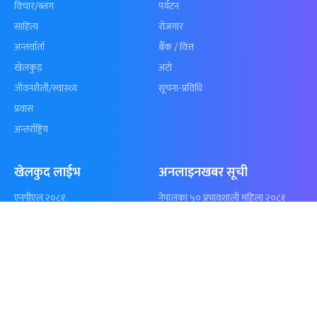
कुशल भुर्तेलको
अन्योलमा दशौँ र
अर्धशतकमा नेपालले
खेलकुद : गण्
बराबरी गर्‍यो टी–२०
पठाएको झण्डा
शृंखला
पुगेन
समाचार
विजनेस
समाज
बजार
विचार/ब्लग
पर्यटन
साहित्य
रोजगार
अन्तर्वार्ता
बैँक / वित्त
खेलकुद़़
अटो