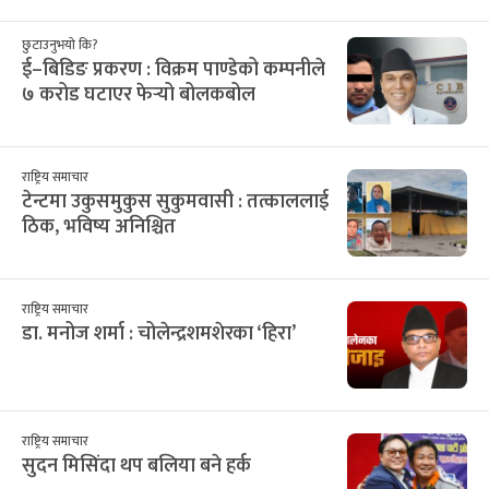
२८
२९
३०
३१
३२
१
२
12
13
14
15
16
17
18
३
४
५
६
७
८
९
19
20
21
22
23
24
25
१०
११
१२
१३
१४
१५
१६
26
27
28
29
30
31
1
१७
१८
१९
२०
२१
२२
२३
2
3
4
5
6
7
8
२४
२५
२६
२७
२८
२९
३०
9
10
11
12
13
14
15
३१
१
२
३
४
५
६
16
17
18
19
20
21
22
सिफारिस
छुटाउनुभयो कि?
ई–बिडिङ प्रकरण : विक्रम पाण्डेको कम्पनीले
७ करोड घटाएर फेर्‍यो बोलकबोल