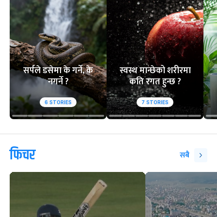
आसिफको १४औं ओडीआई
घरेलु मैदानमा नेप
अर्धशतक
स्तब्ध
वेबस्टोरिज