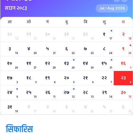
NPL- NEPAL PREMIER LEAGUE (2024)
West Indies A Tour to Nepal 2024
Nepal Tri-Nation T20I Series (2024)
2023–2027 ICC Cricket World Cup League 2
Nepal Vs Canada ODI Series
Aaha RARA Pokhara gold cup
Nepal Super League
क्यालेन्डर
साउन २०८३
Jul
Aug 2026
/
आ
सो
मं
बु
बि
शु
श