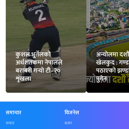
सर्पले डसेमा के गर्ने, के
स्वस्थ मान्छेको शरीरमा
नगर्ने ?
कति रगत हुन्छ ?
6
STORIES
7
STORIES
फिचर
सबै