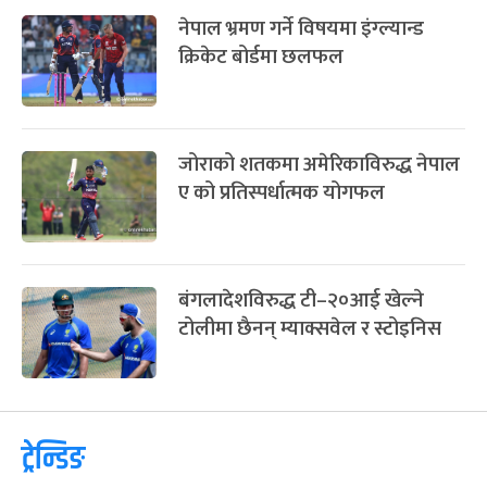
हुन एक महिना बाँकी, थाहा पाउनुहोस्
सम्पूर्ण जानकारी
ब्रिटिश गोर्खाली क्रिकेट लिग सुरु
यस्ता छन् पहिलोपटक फिफा विश्वकप
खेल्ने चार टोली
नेपाल भ्रमण गर्ने विषयमा इंग्ल्यान्ड
क्रिकेट बोर्डमा छलफल