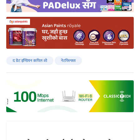
द ग्रेट इण्डियन कपिल शो
नेटफ्ल्क्सि