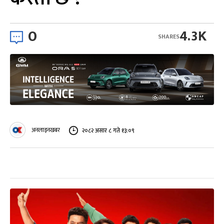
0
4.3K
SHARES
अनलाइनखबर
२०८२ असार ८ गते १३:०९