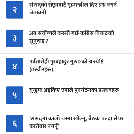
संसद्को रोष्ट्रमबाटै गृहमन्त्रीले दिए प्रश्न नगर्न
२
चेतावनी
अब सर्वोच्चले कसरी गर्छ कांग्रेस विवादको
३
सुनुवाइ ?
पर्वतारोही पुरबहादुर गुरुङको अन्त्येष्टि
४
(तस्वीरहरू)
गुन्डुमा अड्किए एमाले पुनर्गठनका प्रस्तावहरू
५
‘संसद्‍मा कालो चस्मा खोल्नू, बैठक चल्दा सेयर
६
कारोबार नगर्नू’