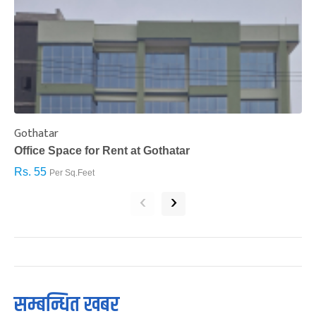
Gothatar
S
Office Space for Rent at Gothatar
H
Rs. 55
R
Per Sq.Feet
‹
›
सम्बन्धित खबर