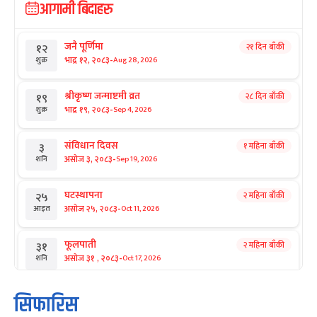
आगामी बिदाहरु
जनै पूर्णिमा
२१ दिन बाँकी
१२
-
भाद्र १२, २०८३
Aug 28, 2026
शुक्र
श्रीकृष्ण जन्माष्टमी व्रत
२८ दिन बाँकी
१९
-
भाद्र १९, २०८३
Sep 4, 2026
शुक्र
संविधान दिवस
१ महिना बाँकी
३
-
असोज ३, २०८३
Sep 19, 2026
शनि
घटस्थापना
२ महिना बाँकी
२५
-
असोज २५, २०८३
Oct 11, 2026
आइत
फूलपाती
२ महिना बाँकी
३१
-
असोज ३१ , २०८३
Oct 17, 2026
शनि
कार्तिक सङ्क्रान्ति
२ महिना बाँकी
१
सिफारिस
-
कार्तिक १, २०८३
Oct 18, 2026
आइत