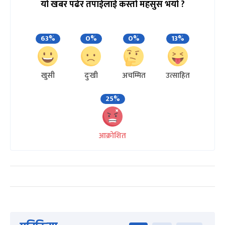
यो खबर पढेर तपाईलाई कस्तो महसुस भयो ?
63%
0%
0%
13%
खुसी
दुःखी
अचम्मित
उत्साहित
25%
आक्रोशित