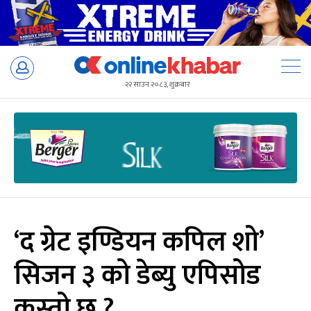
Skip
to
२२ साउन २०८३, शुक्रबार
content
‘द ग्रेट इण्डियन कपिल शो’
सिजन ३ को डेब्यु एपिसोड
कस्तो छ ?