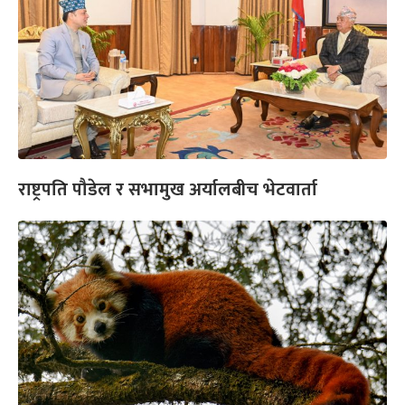
राष्ट्रपति पौडेल र सभामुख अर्यालबीच भेटवार्ता