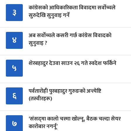
कांग्रेसको आधिकारिकता विवादमा सर्वोच्चले
३
सुरुदेखि सुनुवाइ गर्ने
अब सर्वोच्चले कसरी गर्छ कांग्रेस विवादको
४
सुनुवाइ ?
शेरबहादुर देउवा साउन २६ गते स्वदेश फर्किने
५
पर्वतारोही पुरबहादुर गुरुङको अन्त्येष्टि
६
(तस्वीरहरू)
‘संसद्‍मा कालो चस्मा खोल्नू, बैठक चल्दा सेयर
७
कारोबार नगर्नू’