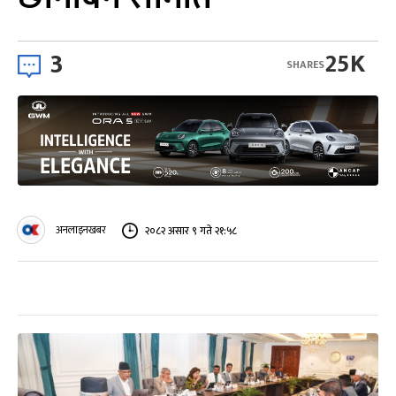
3
25K
SHARES
अनलाइनखबर
२०८२ असार ९ गते २१:५८