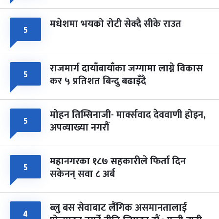
मधेशमा भयको रोटी सेक्दै सीके राउत
५
राजमार्ग दायाँबायाँका जग्गामा लाग्ने विकास
५
कर ५ प्रतिशत बिन्दु बढाइँदै
मोहन तिम्सिनाजी- मार्क्सवाद देववाणी होइन,
५
अपव्याख्या नगरौं
महानगरका १८७ सहकारीले फिर्ता दिन
५
सकेनन् सवा ८ अर्ब
ब्लु बस सेवाबाट लैंगिक असमानतालाई
४