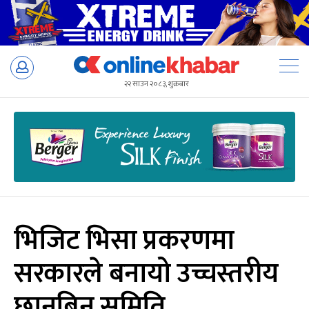
Skip
to
२२ साउन २०८३, शुक्रबार
content
भिजिट भिसा प्रकरणमा
सरकारले बनायो उच्चस्तरीय
छानबिन समिति