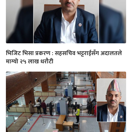
भिजिट भिसा प्रकरण : सहसचिव भट्टराईसँग अदालतले
माग्यो २५ लाख धरौटी