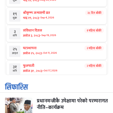
-
भाद्र १२, २०८३
Aug 28, 2026
शुक्र
श्रीकृष्ण जन्माष्टमी व्रत
२८ दिन बाँकी
१९
-
भाद्र १९, २०८३
Sep 4, 2026
शुक्र
संविधान दिवस
१ महिना बाँकी
३
-
असोज ३, २०८३
Sep 19, 2026
शनि
घटस्थापना
२ महिना बाँकी
२५
-
असोज २५, २०८३
Oct 11, 2026
आइत
फूलपाती
२ महिना बाँकी
३१
-
असोज ३१ , २०८३
Oct 17, 2026
शनि
कार्तिक सङ्क्रान्ति
२ महिना बाँकी
१
सिफारिस
-
कार्तिक १, २०८३
Oct 18, 2026
आइत
प्रधानमन्त्रीकै उपेक्षामा परेको परम्परागत
महानवमी
२ महिना बाँकी
३
-
नीति–कार्यक्रम
कार्तिक ३, २०८३
Oct 20, 2026
मंगल