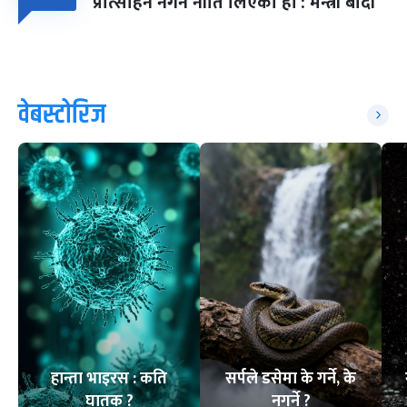
प्रोत्साहन नगर्ने नीति लिएका हौं : मन्त्री बादी
वेबस्टोरिज
हान्ता भाइरस : कति
सर्पले डसेमा के गर्ने, के
घातक ?
नगर्ने ?