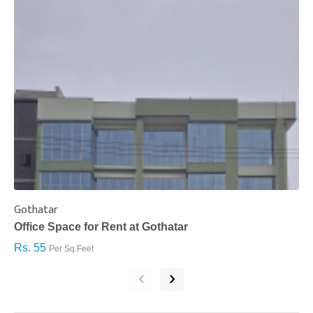
Gothatar
S
Office Space for Rent at Gothatar
H
Rs. 55
R
Per Sq.Feet
‹
›