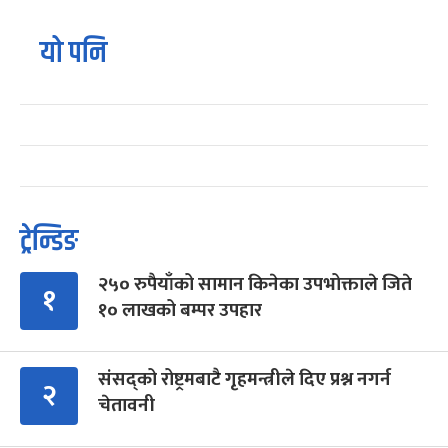
यो पनि
ट्रेन्डिङ
२५० रुपैयाँको सामान किनेका उपभोक्ताले जिते
१
१० लाखको बम्पर उपहार
संसद्को रोष्ट्रमबाटै गृहमन्त्रीले दिए प्रश्न नगर्न
२
चेतावनी