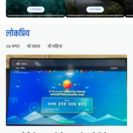
8
STORIES
6
STORIES
लोकप्रिय
२४ घण्टा
यो साता
यो महिना