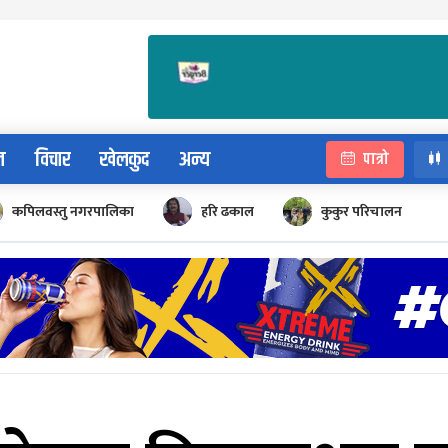
न
विचार
खेलकुद
अन्य
पात्रो
कपिलवस्तु नगरपालिका
हरि ढकाल
कुकुर परिचालन