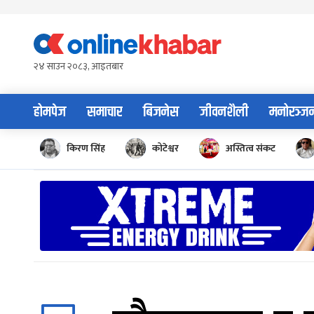
Skip
to
content
२४ साउन २०८३, आइतबार
होमपेज
समाचार
बिजनेस
जीवनशैली
मनोरञ्ज
किरण सिंह
कोटेश्वर
अस्तित्व संकट