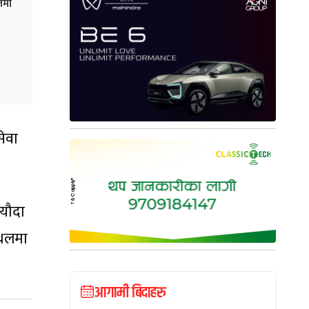
तमा
सेवा
्यौदा
स्थलमा
आगामी बिदाहरु