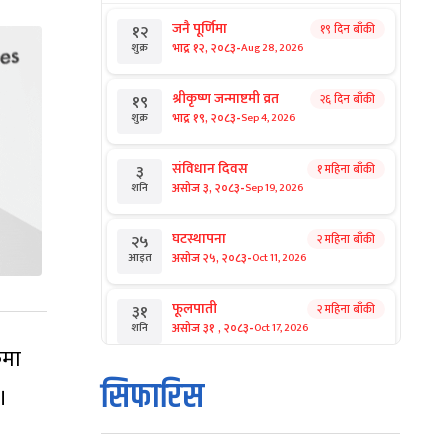
जनै पूर्णिमा
१९ दिन बाँकी
१२
-
भाद्र १२, २०८३
Aug 28, 2026
शुक्र
श्रीकृष्ण जन्माष्टमी व्रत
२६ दिन बाँकी
१९
-
भाद्र १९, २०८३
Sep 4, 2026
शुक्र
संविधान दिवस
१ महिना बाँकी
३
-
असोज ३, २०८३
Sep 19, 2026
शनि
घटस्थापना
२ महिना बाँकी
२५
-
असोज २५, २०८३
Oct 11, 2026
आइत
फूलपाती
२ महिना बाँकी
३१
-
असोज ३१ , २०८३
Oct 17, 2026
शनि
कमा
कार्तिक सङ्क्रान्ति
२ महिना बाँकी
१
सिफारिस
 ।
-
कार्तिक १, २०८३
Oct 18, 2026
आइत