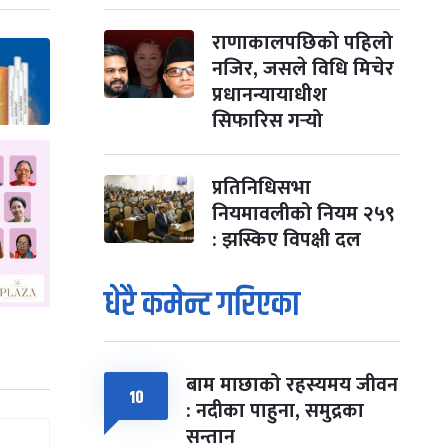
राणाकालपछिको पहिलो
नजिर, जसले विधि मिचेर
प्रधानन्यायाधीश
सिफारिस गर्‍यो
प्रतिनिधिसभा
नियमावलीको नियम २५९
: झस्किए विपक्षी दल
धेरै कमेन्ट गरिएका
बाम माछाको रहस्यमय जीवन
१०
: नदीका पाहुना, समुद्रका
सन्तान