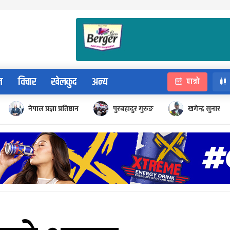
न
विचार
खेलकुद
अन्य
पात्रो
नेपाल प्रज्ञा प्रतिष्ठान
पुरबहादुर गुरुङ
खगेन्द्र सुनार