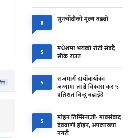
सुनचाँदीको मूल्य बढ्यो
८
मधेशमा भयको रोटी सेक्दै
५
सीके राउत
राजमार्ग दायाँबायाँका
५
्रिय
जग्गामा लाग्ने विकास कर ५
प्रतिशत बिन्दु बढाइँदै
मोहन तिम्सिनाजी- मार्क्सवाद
५
देववाणी होइन, अपव्याख्या
नगरौं