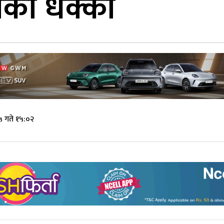
्पको धक्का
 गते १५:०२