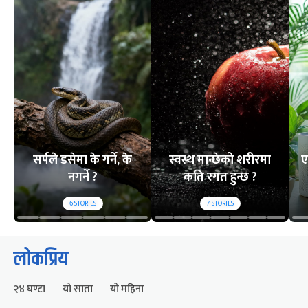
सर्पले डसेमा के गर्ने, के
स्वस्थ मान्छेको शरीरमा
ए
नगर्ने ?
कति रगत हुन्छ ?
6
STORIES
7
STORIES
लोकप्रिय
२४ घण्टा
यो साता
यो महिना