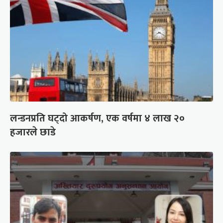
लन्डनप्रति घट्दो आकर्षण, एक वर्षमा ४ लाख २०
हजारले छाडे