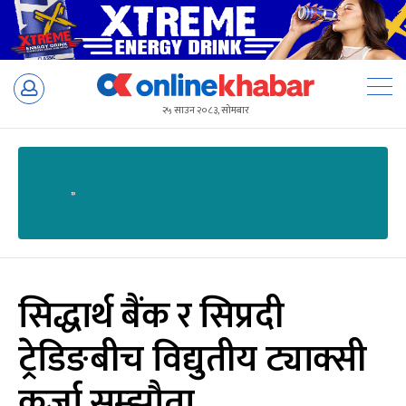
Skip
to
२५ साउन २०८३, सोमबार
content
सिद्धार्थ बैंक र सिप्रदी
ट्रेडिङबीच विद्युतीय ट्याक्सी
कर्जा सम्झौता