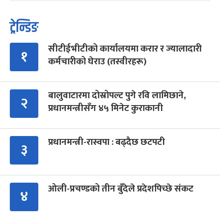
ट्रेन्डिङ
सीटीईभीटीको कार्यालयमा करार र ज्यालादारी
१
कर्मचारीको घेराउ (तस्वीरहरू)
बालुवाटारमा दोस्रोपल्ट पुगे रवि लामिछाने,
२
प्रधानमन्त्रीसँग ४५ मिनेट कुराकानी
प्रधानमन्त्री-रास्वपा : बढ्दैछ छटपटी
३
ओली-प्रचण्डको तीन बुँदेले प्रदेशपिच्छे संकट
४