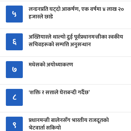
लन्डनप्रति घट्दो आकर्षण, एक वर्षमा ४ लाख २०
५
हजारले छाडे
अख्तियारले थाल्यो दुई पूर्वप्रधानमन्त्रीका स्वकीय
६
सचिवहरूको सम्पत्ति अनुसन्धान
मधेसको अयोध्याकरण
७
‘शक्ति र सत्ताले घेराबन्दी गर्दैछ’
८
प्रधानमन्त्री बालेनसँग भारतीय राजदूतको
९
भेटवार्ता सकियो