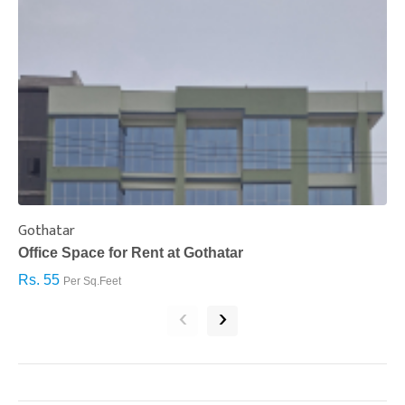
Gothatar
S
Office Space for Rent at Gothatar
H
Rs. 55
R
Per Sq.Feet
‹
›