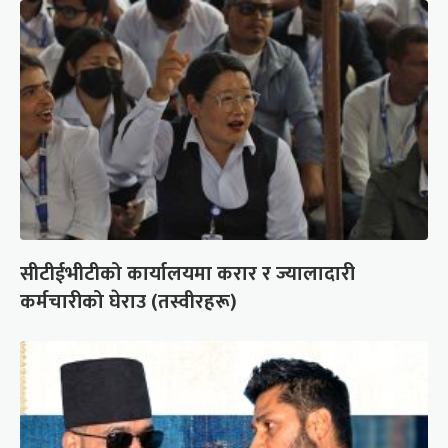
सीटीईभीटीको कार्यालयमा करार र ज्यालादारी
कर्मचारीको घेराउ (तस्वीरहरू)