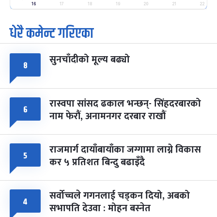
-
फाल्गुन २५, २०८३
Mar 9, 2027
मंगल
16
17
18
19
20
21
22
धेरै कमेन्ट गरिएका
पूर्णिमा व्रत
७ महिना बाँकी
७
-
चैत्र ७, २०८३
Mar 21, 2027
आइत
सुनचाँदीको मूल्य बढ्यो
फागुपूर्णिमा
८
७ महिना बाँकी
८
-
चैत्र ८, २०८३
Mar 22, 2027
सोम
रास्वपा सांसद ढकाल भन्छन्- सिंहदरबारको
६
नाम फेरौं, अनामनगर दरबार राखौं
राजमार्ग दायाँबायाँका जग्गामा लाग्ने विकास
५
कर ५ प्रतिशत बिन्दु बढाइँदै
सर्वोच्चले गगनलाई चड्कन दियो, अबको
४
सभापति देउवा : मोहन बस्नेत