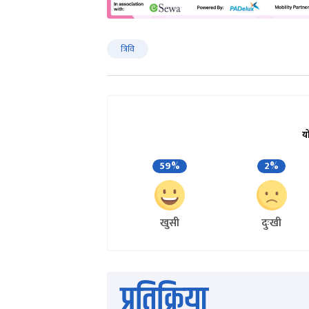
त्रिवि
य
59%
2%
खुसी
दुःखी
प्रतिक्रिया