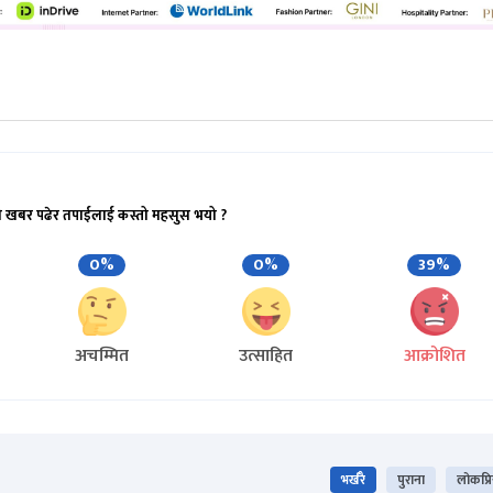
ो खबर पढेर तपाईलाई कस्तो महसुस भयो ?
0%
0%
39%
अचम्मित
उत्साहित
आक्रोशित
भर्खरै
पुराना
लोकप्र