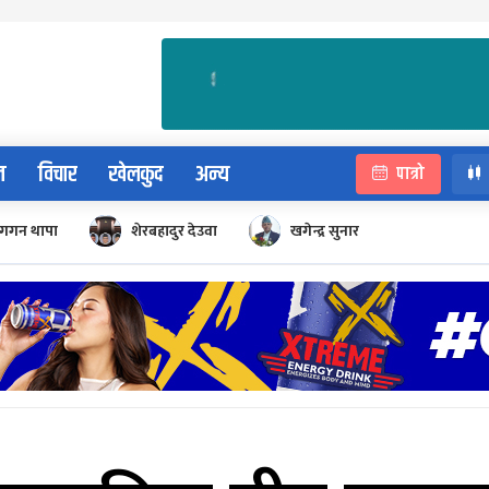
न
विचार
खेलकुद
अन्य
पात्रो
गगन थापा
शेरबहादुर देउवा
खगेन्द्र सुनार