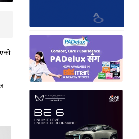
भएको
िल