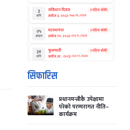
संविधान दिवस
१ महिना बाँकी
३
-
असोज ३, २०८३
Sep 19, 2026
शनि
घटस्थापना
२ महिना बाँकी
२५
-
असोज २५, २०८३
Oct 11, 2026
आइत
फूलपाती
२ महिना बाँकी
३१
-
असोज ३१ , २०८३
Oct 17, 2026
शनि
कार्तिक सङ्क्रान्ति
२ महिना बाँकी
१
सिफारिस
-
कार्तिक १, २०८३
Oct 18, 2026
आइत
महानवमी
२ महिना बाँकी
३
-
कार्तिक ३, २०८३
Oct 20, 2026
मंगल
प्रधानमन्त्रीकै उपेक्षामा
परेको परम्परागत नीति–
विजयादशमी
२ महिना बाँकी
४
कार्यक्रम
-
कार्तिक ४, २०८३
Oct 21, 2026
बुध