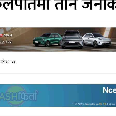
पकुलपतिमा तीन जना
गते १९:५३