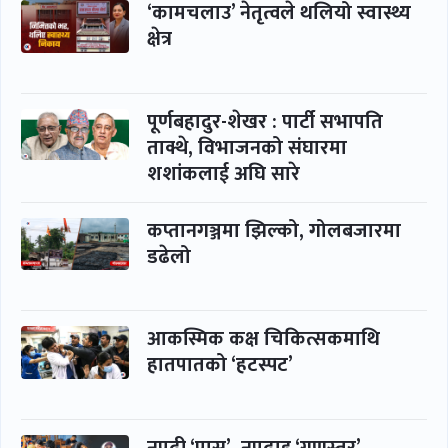
‘कामचलाउ’ नेतृत्वले थलियो स्वास्थ्य
क्षेत्र
पूर्णबहादुर-शेखर : पार्टी सभापति
ताक्थे, विभाजनको संघारमा
शशांकलाई अघि सारे
कप्तानगञ्जमा झिल्को, गोलबजारमा
डढेलो
आकस्मिक कक्ष चिकित्सकमाथि
हातपातको ‘हटस्पट’
नपढी ‘पास’, नपढाइ ‘गुणस्तर’