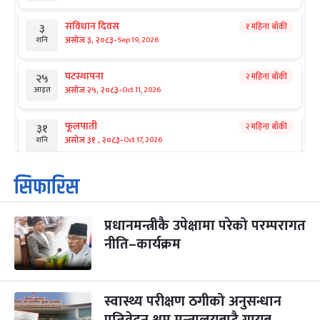
संविधान दिवस
१ महिना बाँकी
३
-
असोज ३, २०८३
Sep 19, 2026
शनि
घटस्थापना
२ महिना बाँकी
२५
-
असोज २५, २०८३
Oct 11, 2026
आइत
फूलपाती
२ महिना बाँकी
३१
-
असोज ३१ , २०८३
Oct 17, 2026
शनि
कार्तिक सङ्क्रान्ति
२ महिना बाँकी
१
सिफारिस
-
कार्तिक १, २०८३
Oct 18, 2026
आइत
प्रधानमन्त्रीकै उपेक्षामा परेको परम्परागत
महानवमी
२ महिना बाँकी
३
-
नीति–कार्यक्रम
कार्तिक ३, २०८३
Oct 20, 2026
मंगल
विजयादशमी
२ महिना बाँकी
४
-
कार्तिक ४, २०८३
Oct 21, 2026
बुध
स्वास्थ्य परीक्षण ठगीको अनुसन्धान
प्रतिवेदन श्रम मन्त्रालयबाटै गायब