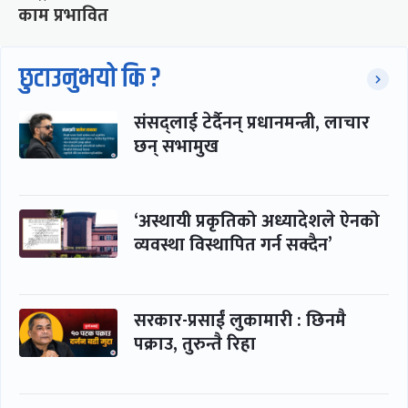
काम प्रभावित
छुटाउनुभयो कि ?
संसद्लाई टेर्दैनन् प्रधानमन्त्री, लाचार
छन् सभामुख
‘अस्थायी प्रकृतिको अध्यादेशले ऐनको
व्यवस्था विस्थापित गर्न सक्दैन’
सरकार-प्रसाईं लुकामारी : छिनमै
पक्राउ, तुरुन्तै रिहा