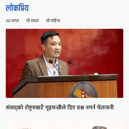
लोकप्रिय
२४ घण्टा
यो साता
यो महिना
संसद्को रोष्ट्रमबाटै गृहमन्त्रीले दिए प्रश्न नगर्न चेतावनी