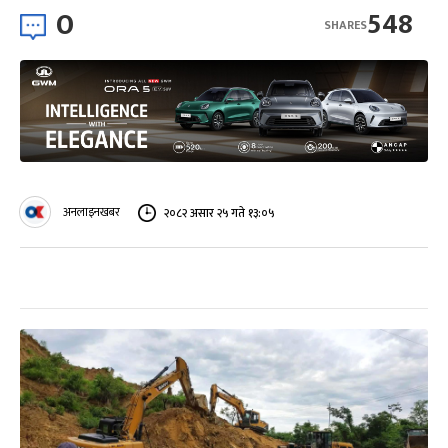
0
548
SHARES
अनलाइनखबर
२०८२ असार २५ गते १३:०५