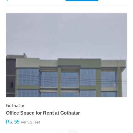
Gothatar
S
Office Space for Rent at Gothatar
H
Rs. 55
R
Per Sq.Feet