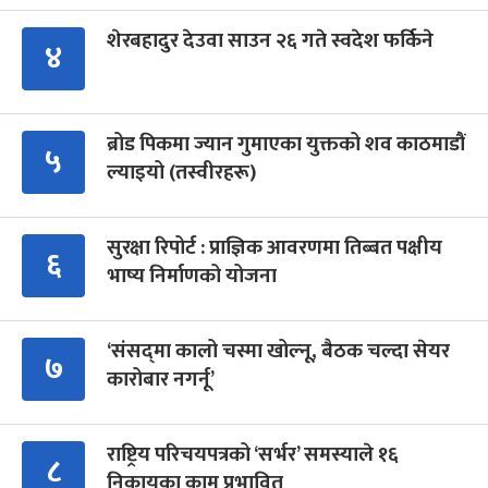
शेरबहादुर देउवा साउन २६ गते स्वदेश फर्किने
४
ब्रोड पिकमा ज्यान गुमाएका युक्तको शव काठमाडौं
५
ल्याइयो (तस्वीरहरू)
सुरक्षा रिपोर्ट : प्राज्ञिक आवरणमा तिब्बत पक्षीय
६
भाष्य निर्माणको योजना
‘संसद्‍मा कालो चस्मा खोल्नू, बैठक चल्दा सेयर
७
कारोबार नगर्नू’
राष्ट्रिय परिचयपत्रको ‘सर्भर’ समस्याले १६
८
निकायका काम प्रभावित