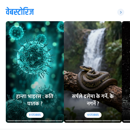
वेबस्टोरिज
हान्ता भाइरस : कति
सर्पले डसेमा के गर्ने, के
घातक ?
नगर्ने ?
8
STORIES
6
STORIES