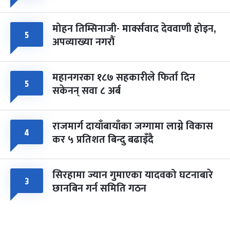
मोहन तिम्सिनाजी- मार्क्सवाद देववाणी होइन,
५
अपव्याख्या नगरौं
महानगरका १८७ सहकारीले फिर्ता दिन
५
सकेनन् सवा ८ अर्ब
राजमार्ग दायाँबायाँका जग्गामा लाग्ने विकास
४
कर ५ प्रतिशत बिन्दु बढाइँदै
सिरहामा ज्यान गुमाएका यादवको घटनाबारे
३
छानबिन गर्न समिति गठन