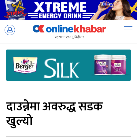
Skip
to
२१ साउन २०८३, बिहीबार
content
दाउन्नेमा अवरुद्ध सडक
खुल्यो